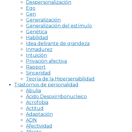
Despersonalización
Ego
Gen
Generalización
Generalización del estímulo
Genética
Habilidad
Idea delirante de grandeza
Inmadurez
Intuición
Privación afectiva
Rapport
Sinceridad
Teoría de la Hipersensibilidad
Trastornos de personalidad
Abulia
Ácido Desoxirribonucleico
Acrofobia
Actitud
Adaptación
ADN
Afectividad
Afecto