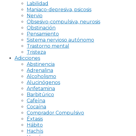
Labilidad
Maniaco-depresiva, psicosis
Nervio
Obsesivo-compulsiva, neurosis
Obstinación
Pensamiento
Sistema nervioso autónomo
Trastorno mental
Tristeza
Adicciones
Abstinencia
Adrenalina
Alcoholismo
Alucinógenos
Anfetamina
Barbitúrico
Cafeína
Cocaína
Comprador Compulsivo
Éxtasis
Hábito
Hachís