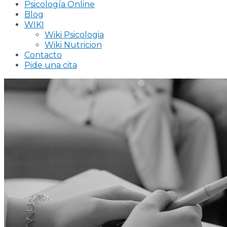
Psicología Online
Blog
WIKI
Wiki Psicologia
Wiki Nutricion
Contacto
Pide una cita