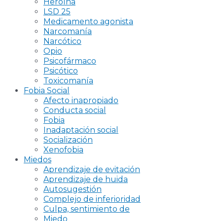
Heroína
LSD 25
Medicamento agonista
Narcomanía
Narcótico
Opio
Psicofármaco
Psicótico
Toxicomanía
Fobia Social
Afecto inapropiado
Conducta social
Fobia
Inadaptación social
Socialización
Xenofobia
Miedos
Aprendizaje de evitación
Aprendizaje de huida
Autosugestión
Complejo de inferioridad
Culpa, sentimiento de
Miedo