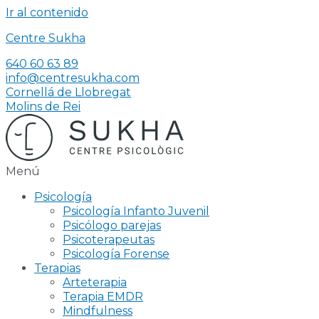
Ir al contenido
Centre Sukha
640 60 63 89
info@centresukha.com
Cornellá de Llobregat
Molins de Rei
Menú
Psicología
Psicología Infanto Juvenil
Psicólogo parejas
Psicoterapeutas
Psicología Forense
Terapias
Arteterapia
Terapia EMDR
Mindfulness