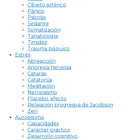
Objeto sotérico
Pánico
Psicosis
Sedante
Somatización
Tanatología
Timidez
Trauma psíquico
Estrés
Abreacción
Anorexia nerviosa
Catarsis
Catatonía
Meditación
Nerviosismo
Placebo, efecto
Relajación progresiva de Jacobson
Zen
Autoestima
Capacidades
Carácter práctico
Desarrollo cognitivo