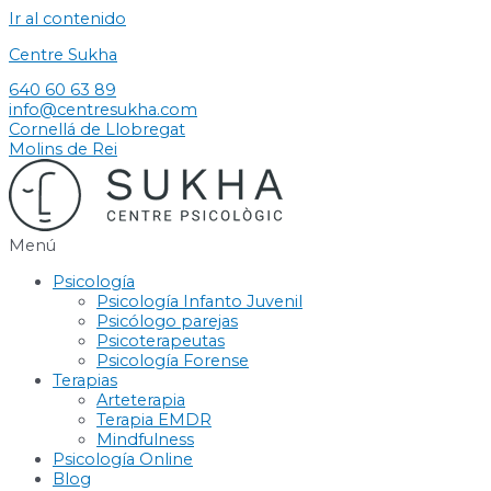
Ir al contenido
Centre Sukha
640 60 63 89
info@centresukha.com
Cornellá de Llobregat
Molins de Rei
Menú
Psicología
Psicología Infanto Juvenil
Psicólogo parejas
Psicoterapeutas
Psicología Forense
Terapias
Arteterapia
Terapia EMDR
Mindfulness
Psicología Online
Blog