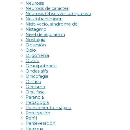
Neurosis
Neurosis de carácter
Neurosis Obsesivo-compulsiva
Neurotransmisor
Nido vacío, síndrome del
Nistagmo
Nivel de aspiración
Nostalgia
Obsesión
Odio
Oligofrenia
Olvido
Omnipotencia
Ondas alfa
Onicofagia
Onírico
Onirismo
Oral, fase
Paranoia
Pedagogía
Pensamiento mágico
Percepción
Perfil
Perseveración
Persona