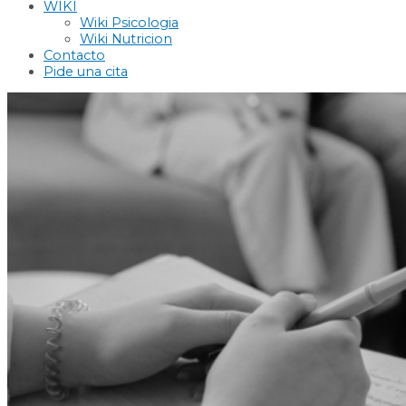
WIKI
Wiki Psicologia
Wiki Nutricion
Contacto
Pide una cita