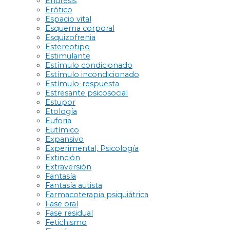
Enuresis
Erótico
Espacio vital
Esquema corporal
Esquizofrenia
Estereotipo
Estimulante
Estímulo condicionado
Estímulo incondicionado
Estímulo-respuesta
Estresante psicosocial
Estupor
Etología
Euforia
Eutímico
Expansivo
Experimental, Psicología
Extinción
Extraversión
Fantasía
Fantasía autista
Farmacoterapia psiquiátrica
Fase oral
Fase residual
Fetichismo