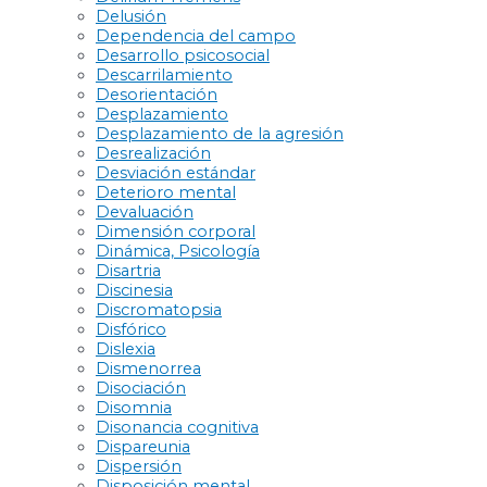
Delusión
Dependencia del campo
Desarrollo psicosocial
Descarrilamiento
Desorientación
Desplazamiento
Desplazamiento de la agresión
Desrealización
Desviación estándar
Deterioro mental
Devaluación
Dimensión corporal
Dinámica, Psicología
Disartria
Discinesia
Discromatopsia
Disfórico
Dislexia
Dismenorrea
Disociación
Disomnia
Disonancia cognitiva
Dispareunia
Dispersión
Disposición mental