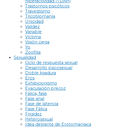
hiperactividad (TDAH)
Trastornos psicóticos
Travestismo
Tricotilomanía
Unicidad
Validez
Variable
Víctima
Visión ciega
Yo
Zoofilia
Sexualidad
Ciclo de respuesta sexual
Desarrollo psicosexual
Doble ligadura
Eros
Exhibicionismo
Eyaculación precoz
Fálica, fase
Fase anal
Fase de latencia
Fase Fálica
Frigidez
Heterosexual
Idea delirante de Erotomaníaca