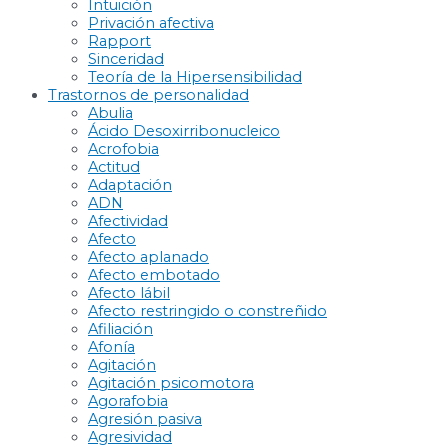
Intuición
Privación afectiva
Rapport
Sinceridad
Teoría de la Hipersensibilidad
Trastornos de personalidad
Abulia
Ácido Desoxirribonucleico
Acrofobia
Actitud
Adaptación
ADN
Afectividad
Afecto
Afecto aplanado
Afecto embotado
Afecto lábil
Afecto restringido o constreñido
Afiliación
Afonía
Agitación
Agitación psicomotora
Agorafobia
Agresión pasiva
Agresividad