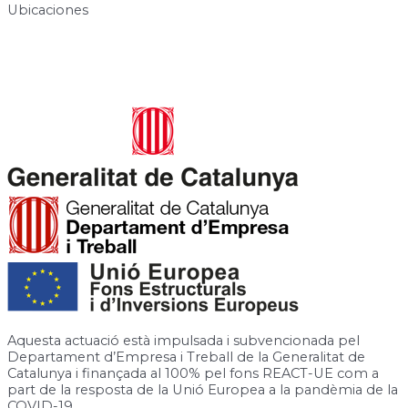
Ubicaciones
Carrer de José Canalejas, 12, 08940 Cornellà de Llobregat,
Barcelona
Rambla de la Granja, 6-8, 08750 Molins de Rei, Barcelona
Aquesta actuació està impulsada i subvencionada pel
Departament d’Empresa i Treball de la Generalitat de
Catalunya i finançada al 100% pel fons REACT-UE com a
part de la resposta de la Unió Europea a la pandèmia de la
COVID-19