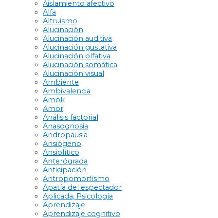
Aislamiento afectivo
Alfa
Altruismo
Alucinación
Alucinación auditiva
Alucinación gustativa
Alucinación olfativa
Alucinación somática
Alucinación visual
Ambiente
Ambivalencia
Amok
Amor
Análisis factorial
Anasognosia
Andropausia
Ansiógeno
Ansiolítico
Anterógrada
Anticipación
Antropomorfismo
Apatía del espectador
Aplicada, Psicología
Aprendizaje
Aprendizaje cognitivo