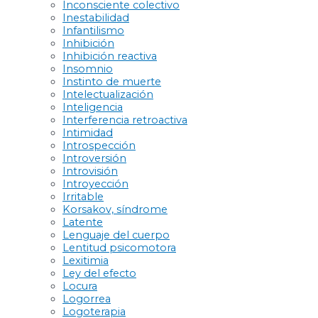
Inconsciente colectivo
Inestabilidad
Infantilismo
Inhibición
Inhibición reactiva
Insomnio
Instinto de muerte
Intelectualización
Inteligencia
Interferencia retroactiva
Intimidad
Introspección
Introversión
Introvisión
Introyección
Irritable
Korsakov, síndrome
Latente
Lenguaje del cuerpo
Lentitud psicomotora
Lexitimia
Ley del efecto
Locura
Logorrea
Logoterapia