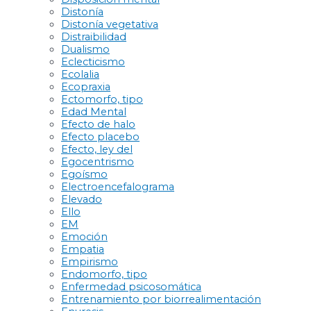
Distonía
Distonía vegetativa
Distraibilidad
Dualismo
Eclecticismo
Ecolalia
Ecopraxia
Ectomorfo, tipo
Edad Mental
Efecto de halo
Efecto placebo
Efecto, ley del
Egocentrismo
Egoísmo
Electroencefalograma
Elevado
Ello
EM
Emoción
Empatia
Empirismo
Endomorfo, tipo
Enfermedad psicosomática
Entrenamiento por biorrealimentación