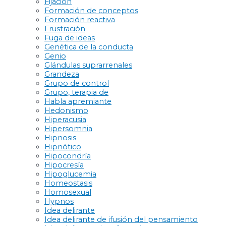
Fijación
Formación de conceptos
Formación reactiva
Frustración
Fuga de ideas
Genética de la conducta
Genio
Glándulas suprarrenales
Grandeza
Grupo de control
Grupo, terapia de
Habla apremiante
Hedonismo
Hiperacusia
Hipersomnia
Hipnosis
Hipnótico
Hipocondría
Hipocresía
Hipoglucemia
Homeostasis
Homosexual
Hypnos
Idea delirante
Idea delirante de ifusión del pensamiento