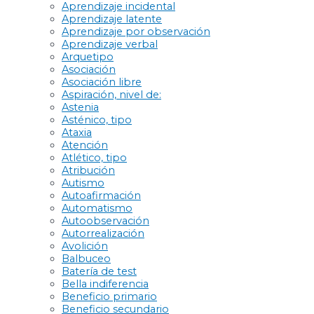
Aprendizaje incidental
Aprendizaje latente
Aprendizaje por observación
Aprendizaje verbal
Arquetipo
Asociación
Asociación libre
Aspiración, nivel de:
Astenia
Asténico, tipo
Ataxia
Atención
Atlético, tipo
Atribución
Autismo
Autoafirmación
Automatismo
Autoobservación
Autorrealización
Avolición
Balbuceo
Batería de test
Bella indiferencia
Beneficio primario
Beneficio secundario