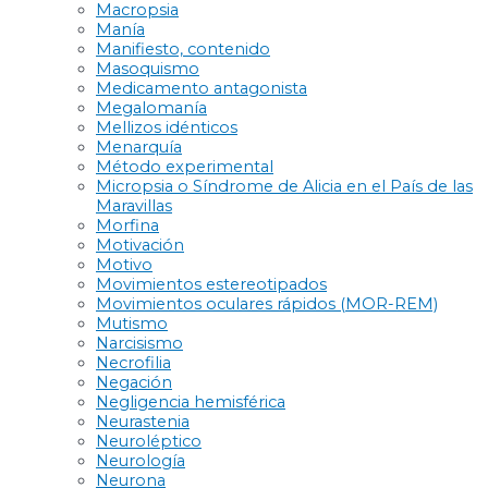
Macropsia
Manía
Manifiesto, contenido
Masoquismo
Medicamento antagonista
Megalomanía
Mellizos idénticos
Menarquía
Método experimental
Micropsia o Síndrome de Alicia en el País de las
Maravillas
Morfina
Motivación
Motivo
Movimientos estereotipados
Movimientos oculares rápidos (MOR-REM)
Mutismo
Narcisismo
Necrofilia
Negación
Negligencia hemisférica
Neurastenia
Neuroléptico
Neurología
Neurona