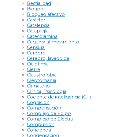
Bestialidad
Biotipo
Bloqueo afectivo
Carácter
Catalepsia
Cataplejía
Catecolamina
Ceguera al movimiento
Censura
Cerebro
Cerebro, lavado de
Ciclotimia
Cierre
Claustrofobia
Cleptomanía
Climaterio
Clínica, Psicología
Cociente de inteligencia (C.I.)
Cognición
Compensación
Complejo de Edipo
Complejo de Electra
Compulsión
Conciencia
Condensación