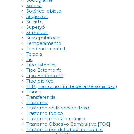
Sociograma
Soteria
Sotérico, objeto
Sugestión
Suicidio
Superyó
Supresión
Susceptibilidad
Temperamento
Tendencia central
Terapia
Tic
Tipo asténico
Tipo Ectomorfo
Tipo Endomorfo
Tipo pícnico
TLP (Trastorno Límite de la Personalidad)
Trance
Transferencia
Trastorno
Trastorno de la personalidad
Trastorno fóbico
Trastorno mental orgánico
Trastorno Obsesivo Compulsivo [TOC]
Trastorno por déficit de atención e