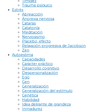
Timidez
Trauma psíquico
Estrés
Abreacción
Anorexia nerviosa
Catarsis
Catatonía
Meditación
Nerviosismo
Placebo, efecto
Relajación progresiva de Jacobson
Zen
Autoestima
Capacidades
Carácter práctico
Desarrollo cognitivo
Despersonalización
Ego
Gen
Generalización
Generalización del estímulo
Genética
Habilidad
Idea delirante de grandeza
Inmadurez