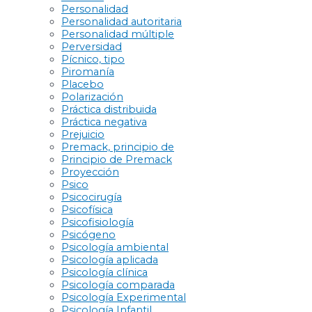
Personalidad
Personalidad autoritaria
Personalidad múltiple
Perversidad
Pícnico, tipo
Piromanía
Placebo
Polarización
Práctica distribuida
Práctica negativa
Prejuicio
Premack, principio de
Principio de Premack
Proyección
Psico
Psicocirugía
Psicofísica
Psicofisiología
Psicógeno
Psicología ambiental
Psicología aplicada
Psicología clínica
Psicología comparada
Psicología Experimental
Psicología Infantil