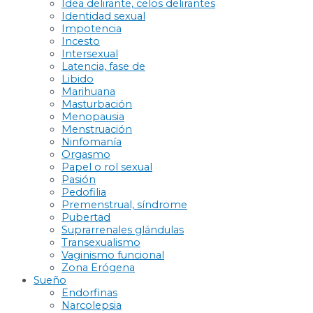
Idea delirante, celos delirantes
Identidad sexual
Impotencia
Incesto
Intersexual
Latencia, fase de
Libido
Marihuana
Masturbación
Menopausia
Menstruación
Ninfomanía
Orgasmo
Papel o rol sexual
Pasión
Pedofilia
Premenstrual, síndrome
Pubertad
Suprarrenales glándulas
Transexualismo
Vaginismo funcional
Zona Erógena
Sueño
Endorfinas
Narcolepsia