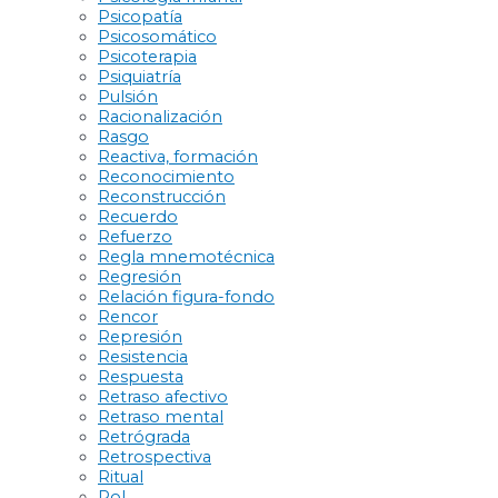
Psicopatía
Psicosomático
Psicoterapia
Psiquiatría
Pulsión
Racionalización
Rasgo
Reactiva, formación
Reconocimiento
Reconstrucción
Recuerdo
Refuerzo
Regla mnemotécnica
Regresión
Relación figura-fondo
Rencor
Represión
Resistencia
Respuesta
Retraso afectivo
Retraso mental
Retrógrada
Retrospectiva
Ritual
Rol