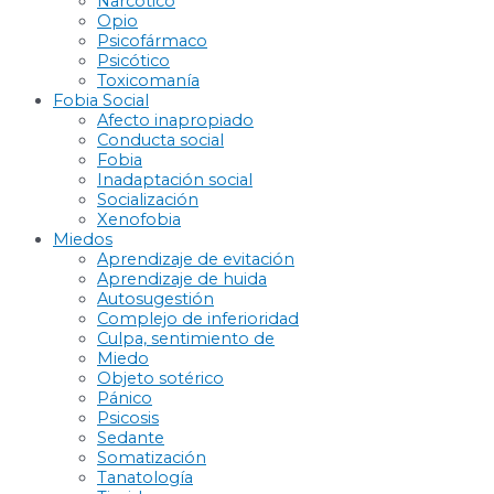
Narcótico
Opio
Psicofármaco
Psicótico
Toxicomanía
Fobia Social
Afecto inapropiado
Conducta social
Fobia
Inadaptación social
Socialización
Xenofobia
Miedos
Aprendizaje de evitación
Aprendizaje de huida
Autosugestión
Complejo de inferioridad
Culpa, sentimiento de
Miedo
Objeto sotérico
Pánico
Psicosis
Sedante
Somatización
Tanatología