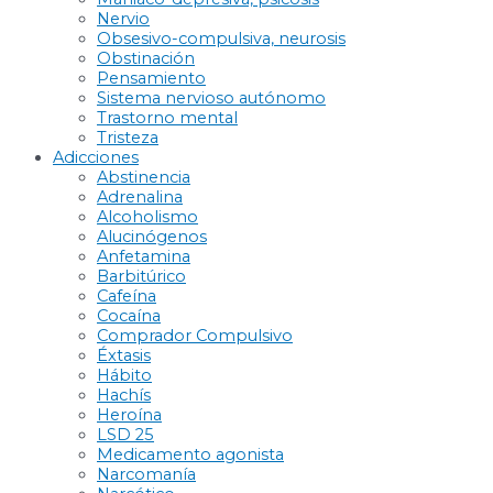
Nervio
Obsesivo-compulsiva, neurosis
Obstinación
Pensamiento
Sistema nervioso autónomo
Trastorno mental
Tristeza
Adicciones
Abstinencia
Adrenalina
Alcoholismo
Alucinógenos
Anfetamina
Barbitúrico
Cafeína
Cocaína
Comprador Compulsivo
Éxtasis
Hábito
Hachís
Heroína
LSD 25
Medicamento agonista
Narcomanía