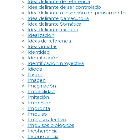
Idea delirante de referencia
Idea delirante de ser controlado
Idea delirante o inserción del pensamiento
Idea delirante persecutoria
Idea delirante Somática
Idea delirante, extraña
Idealización
Ideas de referencia
Ideas innatas
Identidad
Identificación
Identificación proyectiva
Idiocia
Ilusión
Imagen
Imaginación
Imbecilidad
Imitación
Impresión
Impronta
Impulso
Impulso afectivo
Impulsos biológicos
Incoherencia
Inconsciencia