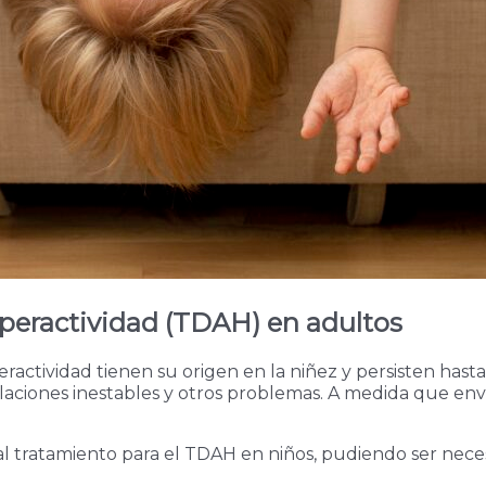
hiperactividad (TDAH) en adultos
peractividad tienen su origen en la niñez y persisten has
elaciones inestables y otros problemas. A medida que e
l tratamiento para el TDAH en niños, pudiendo ser neces