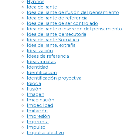
Hypnos
Idea delirante
Idea delirante de ifusión del pensamiento
Idea delirante de referencia
Idea delirante de ser controlado
Idea delirante o inserción del pensamiento
Idea delirante persecutoria
Idea delirante Somática
Idea delirante, extraña
Idealización
Ideas de referencia
Ideas innatas
Identidad
Identificación
Identificación proyectiva
Idiocia
Ilusión
Imagen
Imaginación
Imbecilidad
Imitación
Impresión
Impronta
Impulso
Impulso afectivo