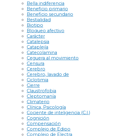
Bella indiferencia
Beneficio primario
Beneficio secundario
Bestialidad
Biotipo
Bloqueo afectivo
Carácter
Catalepsia
Cataplejía
Catecolamina
Ceguera al movimiento
Censura
Cerebro
Cerebro, lavado de
Ciclotimia
Cierre
Claustrofobia
Cleptomanía
Climaterio
Clínica, Psicología
Cociente de inteligencia (C.I.)
Cognición
Compensación
Complejo de Edipo
Complejo de Electra