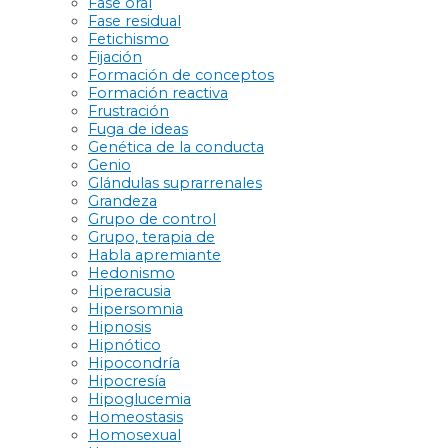
Fase oral
Fase residual
Fetichismo
Fijación
Formación de conceptos
Formación reactiva
Frustración
Fuga de ideas
Genética de la conducta
Genio
Glándulas suprarrenales
Grandeza
Grupo de control
Grupo, terapia de
Habla apremiante
Hedonismo
Hiperacusia
Hipersomnia
Hipnosis
Hipnótico
Hipocondría
Hipocresía
Hipoglucemia
Homeostasis
Homosexual