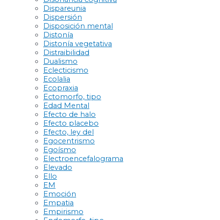
Dispareunia
Dispersión
Disposición mental
Distonía
Distonía vegetativa
Distraibilidad
Dualismo
Eclecticismo
Ecolalia
Ecopraxia
Ectomorfo, tipo
Edad Mental
Efecto de halo
Efecto placebo
Efecto, ley del
Egocentrismo
Egoísmo
Electroencefalograma
Elevado
Ello
EM
Emoción
Empatia
Empirismo