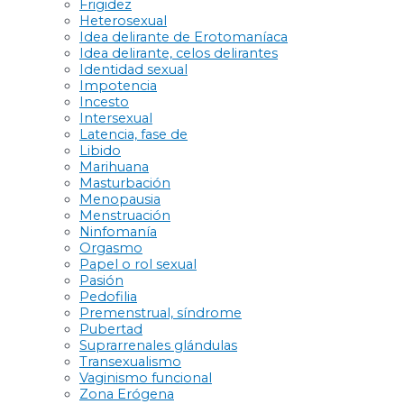
Frigidez
Heterosexual
Idea delirante de Erotomaníaca
Idea delirante, celos delirantes
Identidad sexual
Impotencia
Incesto
Intersexual
Latencia, fase de
Libido
Marihuana
Masturbación
Menopausia
Menstruación
Ninfomanía
Orgasmo
Papel o rol sexual
Pasión
Pedofilia
Premenstrual, síndrome
Pubertad
Suprarrenales glándulas
Transexualismo
Vaginismo funcional
Zona Erógena