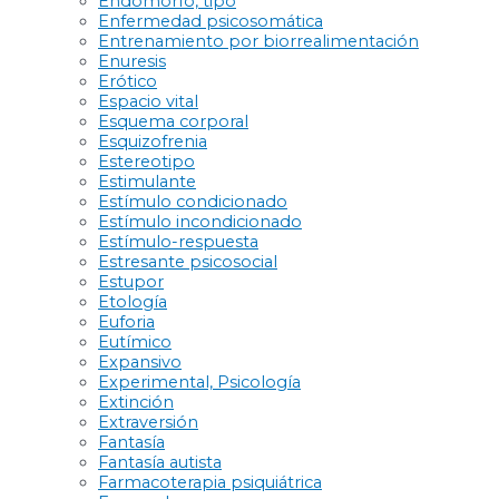
Endomorfo, tipo
Enfermedad psicosomática
Entrenamiento por biorrealimentación
Enuresis
Erótico
Espacio vital
Esquema corporal
Esquizofrenia
Estereotipo
Estimulante
Estímulo condicionado
Estímulo incondicionado
Estímulo-respuesta
Estresante psicosocial
Estupor
Etología
Euforia
Eutímico
Expansivo
Experimental, Psicología
Extinción
Extraversión
Fantasía
Fantasía autista
Farmacoterapia psiquiátrica