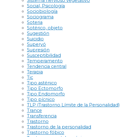
Sistema nervioso vegetativo
Social, Psicología
Sociobiología
Sociograma
Soteria
Sotérico, objeto
Sugestión
Suicidio
Superyó
Supresión
Susceptibilidad
Temperamento
Tendencia central
Terapia
Tic
Tipo asténico
Tipo Ectomorfo
Tipo Endomorfo
Tipo pícnico
TLP (Trastorno Límite de la Personalidad)
Trance
Transferencia
Trastorno
Trastorno de la personalidad
Trastorno fóbico