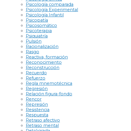
Psicología comparada
Psicología Experimental
Psicología Infantil
Psicopatía
Psicosomático
Psicoterapia
Psiquiatría
Pulsión
Racionalización
Rasgo
Reactiva, formación
Reconocimiento
Reconstrucción
Recuerdo
Refuerzo
Regla mnemotécnica
Regresión
Relación figura-fondo
Rencor
Represión
Resistencia
Respuesta
Retraso afectivo
Retraso mental
Retrógrada