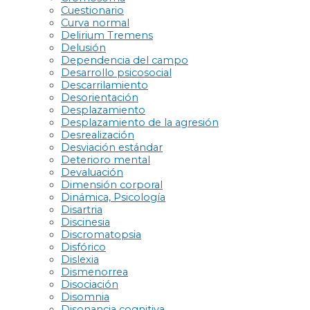
Cuestionario
Curva normal
Delirium Tremens
Delusión
Dependencia del campo
Desarrollo psicosocial
Descarrilamiento
Desorientación
Desplazamiento
Desplazamiento de la agresión
Desrealización
Desviación estándar
Deterioro mental
Devaluación
Dimensión corporal
Dinámica, Psicología
Disartria
Discinesia
Discromatopsia
Disfórico
Dislexia
Dismenorrea
Disociación
Disomnia
Disonancia cognitiva