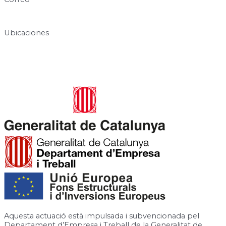
info@centresukha.com
Ubicaciones
Carrer de José Canalejas, 12, 08940 Cornellà de Llobregat,
Barcelona
Rambla de la Granja, 6-8, 08750 Molins de Rei, Barcelona
Aquesta actuació està impulsada i subvencionada pel
Departament d’Empresa i Treball de la Generalitat de