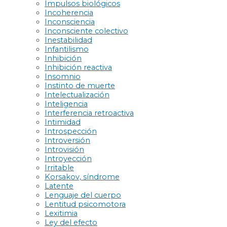
Impulsos biológicos
Incoherencia
Inconsciencia
Inconsciente colectivo
Inestabilidad
Infantilismo
Inhibición
Inhibición reactiva
Insomnio
Instinto de muerte
Intelectualización
Inteligencia
Interferencia retroactiva
Intimidad
Introspección
Introversión
Introvisión
Introyección
Irritable
Korsakov, síndrome
Latente
Lenguaje del cuerpo
Lentitud psicomotora
Lexitimia
Ley del efecto