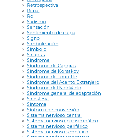
Retrospectiva
Ritual
Rol
Sadismo
Sensación
Sentimiento de culpa
Signo
Simbolización
Símbolo
Sinapsis
Síndrome
Síndrome de Capgras
Síndrome de Korsakov
Síndrome de Tourette
Síndrome del Acento Extranjero
Síndrome del NidoVacío
Síndrome general de adaptación
Sinestesia
Síntoma
Síntoma de conversión
Sistema nervioso central
Sistema nervioso parasimpático
Sistema nervioso periférico
Sistema nervioso simpático