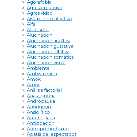
Agorafobia
Agresión pasiva
Agresividad
Aislamiento afectivo
Alfa
Altruismo
Alucinación
Alucinación auditiva
Alucinación gustativa
Alucinación olfativa
Alucinación somática
Alucinación visual
Ambiente
Ambivalencia
Amok
Amor
Análisis factorial
Anasognosia
Andropausia
Ansiógeno
Ansiolítico
Anterógrada
Anticipación
Antropomorfismo
Apatía del espectador