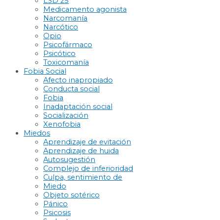
LSD 25
Medicamento agonista
Narcomanía
Narcótico
Opio
Psicofármaco
Psicótico
Toxicomanía
Fobia Social
Afecto inapropiado
Conducta social
Fobia
Inadaptación social
Socialización
Xenofobia
Miedos
Aprendizaje de evitación
Aprendizaje de huida
Autosugestión
Complejo de inferioridad
Culpa, sentimiento de
Miedo
Objeto sotérico
Pánico
Psicosis