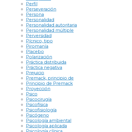
Perfil
Perseveración
Persona
Personalidad
Personalidad autoritaria
Personalidad múltiple
Perversidad
Pícnico, tipo
Piromanía
Placebo
Polarización
Práctica distribuida
Práctica negativa
Prejuicio
Premack, principio de
Principio de Premack
Proyección
Psico
Psicocirugía
Psicofísica
Psicofisiología
Psicógeno
Psicología ambiental
Psicología aplicada
Psicología clínica