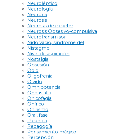
Neuroléptico
Neurología
Neurona
Neurosis
Neurosis de carácter
Neurosis Obsesivo-compulsiva
Neurotransmisor
Nido vacío, síndrome del
Nistagmo
Nivel de aspiración
Nostalgia
Obsesión
Odio
Oligofrenia
Olvido
Omnipotencia
Ondas alfa
Onicofagia
Onírico
Onirismo
Oral, fase
Paranoia
Pedagogía
Pensamiento mágico
Percepción