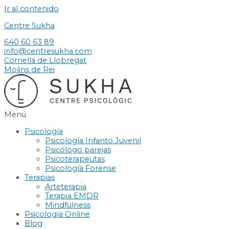
Ir al contenido
Centre Sukha
640 60 63 89
info@centresukha.com
Cornellá de Llobregat
Molins de Rei
Menú
Psicología
Psicología Infanto Juvenil
Psicólogo parejas
Psicoterapeutas
Psicología Forense
Terapias
Arteterapia
Terapia EMDR
Mindfulness
Psicología Online
Blog