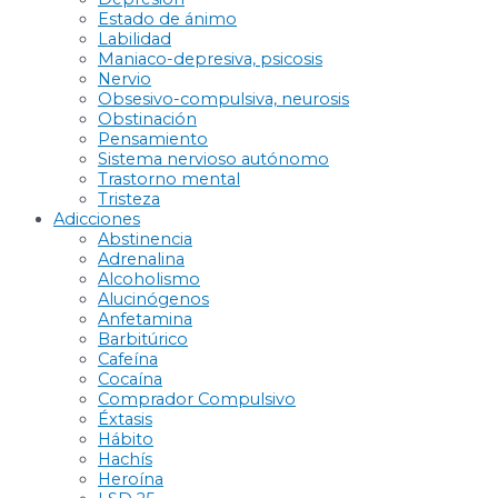
Estado de ánimo
Labilidad
Maniaco-depresiva, psicosis
Nervio
Obsesivo-compulsiva, neurosis
Obstinación
Pensamiento
Sistema nervioso autónomo
Trastorno mental
Tristeza
Adicciones
Abstinencia
Adrenalina
Alcoholismo
Alucinógenos
Anfetamina
Barbitúrico
Cafeína
Cocaína
Comprador Compulsivo
Éxtasis
Hábito
Hachís
Heroína