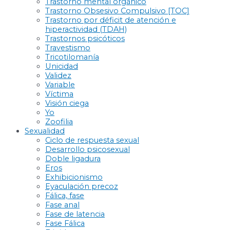
Trastorno mental orgánico
Trastorno Obsesivo Compulsivo [TOC]
Trastorno por déficit de atención e
hiperactividad (TDAH)
Trastornos psicóticos
Travestismo
Tricotilomanía
Unicidad
Validez
Variable
Víctima
Visión ciega
Yo
Zoofilia
Sexualidad
Ciclo de respuesta sexual
Desarrollo psicosexual
Doble ligadura
Eros
Exhibicionismo
Eyaculación precoz
Fálica, fase
Fase anal
Fase de latencia
Fase Fálica