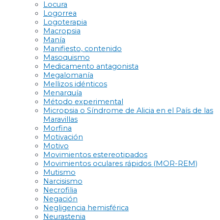
Locura
Logorrea
Logoterapia
Macropsia
Manía
Manifiesto, contenido
Masoquismo
Medicamento antagonista
Megalomanía
Mellizos idénticos
Menarquía
Método experimental
Micropsia o Síndrome de Alicia en el País de las
Maravillas
Morfina
Motivación
Motivo
Movimientos estereotipados
Movimientos oculares rápidos (MOR-REM)
Mutismo
Narcisismo
Necrofilia
Negación
Negligencia hemisférica
Neurastenia