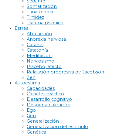
Sedante
Somatización
Tanatología
Timidez
Trauma psíquico
Estrés
Abreacción
Anorexia nerviosa
Catarsis
Catatonía
Meditación
Nerviosismo
Placebo, efecto
Relajación progresiva de Jacobson
Zen
Autoestima
Capacidades
Carácter práctico
Desarrollo cognitivo
Despersonalización
Ego
Gen
Generalización
Generalización del estímulo
Genética