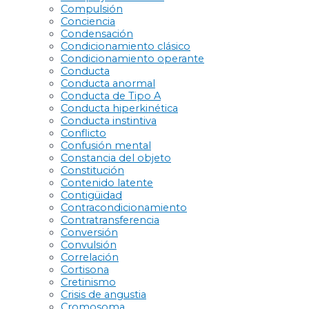
Compulsión
Conciencia
Condensación
Condicionamiento clásico
Condicionamiento operante
Conducta
Conducta anormal
Conducta de Tipo A
Conducta hiperkinética
Conducta instintiva
Conflicto
Confusión mental
Constancia del objeto
Constitución
Contenido latente
Contigüidad
Contracondicionamiento
Contratransferencia
Conversión
Convulsión
Correlación
Cortisona
Cretinismo
Crisis de angustia
Cromosoma