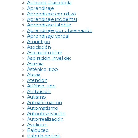
Aplicada, Psicología
Aprendizaje
Aprendizaje cognitivo
Aprendizaje incidental
Aprendizaje latente
Aprendizaje por observación
Aprendizaje verbal
Arquetipo
Asociación
Asociación libre
Aspiración, nivel de:
Astenia
Asténico, tipo
Ataxia
Atención
Atlético, tipo
Atribución
Autismo
Autoafirmación
Automatismo
Autoobservación
Autorrealización
Avolición
Balbuceo
Batería de test