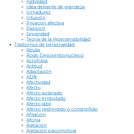
Habilidad
Idea delirante de grandeza
Inmadurez
Intuición
Privación afectiva
Rapport
Sinceridad
Teoría de la Hipersensibilidad
Trastornos de personalidad
Abulia
Ácido Desoxirribonucleico
Acrofobia
Actitud
Adaptación
ADN
Afectividad
Afecto
Afecto aplanado
Afecto embotado
Afecto lábil
Afecto restringido o constreñido
Afiliación
Afonía
Agitación
Agitación psicomotora