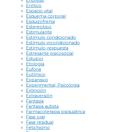
Enuresis
Erótico
Espacio vital
Esquema corporal
Esquizofrenia
Estereotipo
Estimulante
Estímulo condicionado
Estímulo incondicionado
Estímulo-respuesta
Estresante psicosocial
Estupor
Etología
Euforia
Eutímico
Expansivo
Experimental, Psicología
Extinción
Extraversión
Fantasía
Fantasía autista
Farmacoterapia psiquiátrica
Fase oral
Fase residual
Fetichismo