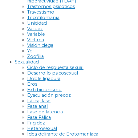
hiperactividad (TDAH)
Trastornos psicóticos
Travestismo
Tricotilomanía
Unicidad
Validez
Variable
Víctima
Visión ciega
Yo
Zoofilia
Sexualidad
Ciclo de respuesta sexual
Desarrollo psicosexual
Doble ligadura
Eros
Exhibicionismo
Eyaculación precoz
Fálica, fase
Fase anal
Fase de latencia
Fase Fálica
Frigidez
Heterosexual
Idea delirante de Erotomaníaca