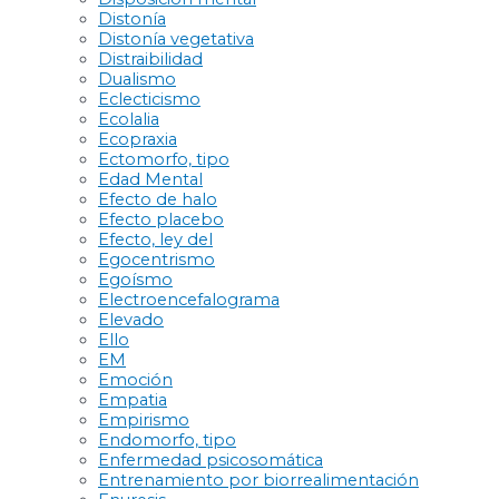
Distonía
Distonía vegetativa
Distraibilidad
Dualismo
Eclecticismo
Ecolalia
Ecopraxia
Ectomorfo, tipo
Edad Mental
Efecto de halo
Efecto placebo
Efecto, ley del
Egocentrismo
Egoísmo
Electroencefalograma
Elevado
Ello
EM
Emoción
Empatia
Empirismo
Endomorfo, tipo
Enfermedad psicosomática
Entrenamiento por biorrealimentación