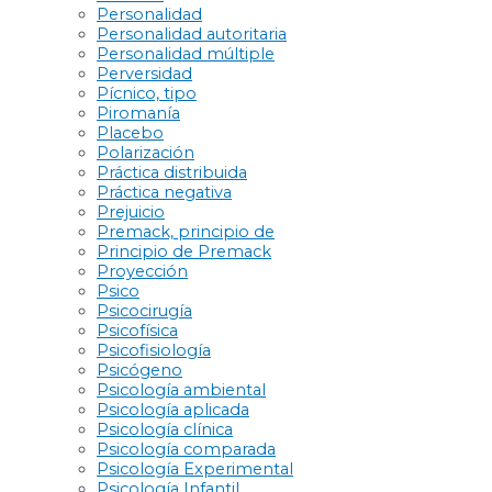
Personalidad
Personalidad autoritaria
Personalidad múltiple
Perversidad
Pícnico, tipo
Piromanía
Placebo
Polarización
Práctica distribuida
Práctica negativa
Prejuicio
Premack, principio de
Principio de Premack
Proyección
Psico
Psicocirugía
Psicofísica
Psicofisiología
Psicógeno
Psicología ambiental
Psicología aplicada
Psicología clínica
Psicología comparada
Psicología Experimental
Psicología Infantil