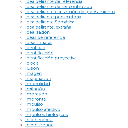
Idea delirante de referencia
Idea delirante de ser controlado
Idea delirante o inserción del pensamiento
Idea delirante persecutoria
Idea delirante Somática
Idea delirante, extraña
Idealización
Ideas de referencia
Ideas innatas
Identidad
Identificación
Identificación proyectiva
Idiocia
Ilusión
Imagen
Imaginación
Imbecilidad
Imitación
Impresión
Impronta
Impulso
Impulso afectivo
Impulsos biológicos
Incoherencia
Inconsciencia