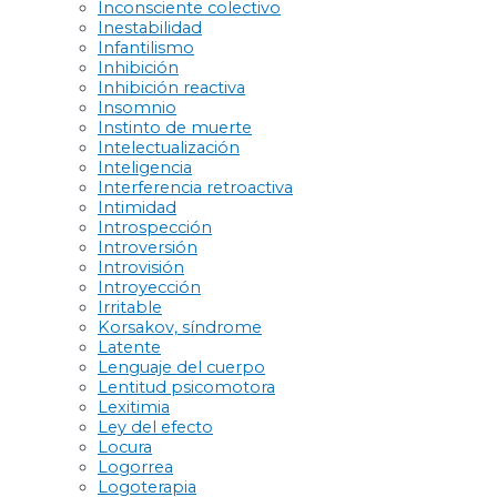
Inconsciente colectivo
Inestabilidad
Infantilismo
Inhibición
Inhibición reactiva
Insomnio
Instinto de muerte
Intelectualización
Inteligencia
Interferencia retroactiva
Intimidad
Introspección
Introversión
Introvisión
Introyección
Irritable
Korsakov, síndrome
Latente
Lenguaje del cuerpo
Lentitud psicomotora
Lexitimia
Ley del efecto
Locura
Logorrea
Logoterapia