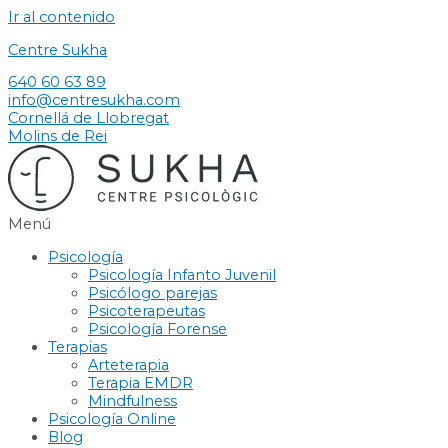
Ir al contenido
Centre Sukha
640 60 63 89
info@centresukha.com
Cornellá de Llobregat
Molins de Rei
Menú
Psicología
Psicología Infanto Juvenil
Psicólogo parejas
Psicoterapeutas
Psicología Forense
Terapias
Arteterapia
Terapia EMDR
Mindfulness
Psicología Online
Blog