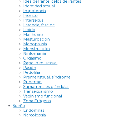
Idea delirante, celos delirantes
Identidad sexual
Impotencia
Incesto
Intersexual
Latencia, fase de
Libido
Marihuana
Masturbación
Menopausia
Menstruación
Ninfomanía
Orgasmo
Papel o rol sexual
Pasión
Pedofilia
Premenstrual, síndrome
Pubertad
Suprarrenales glándulas
Transexualismo
Vaginismo funcional
Zona Erógena
Sueño
Endorfinas
Narcolepsia