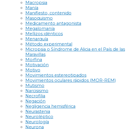
Macropsia
Manía
Manifiesto, contenido
Masoquismo
Medicamento antagonista
Megalomanía
Mellizos idénticos
Menarquía
Método experimental
Micropsia o Síndrome de Alicia en el País de las
Maravillas
Morfina
Motivación
Motivo
Movimientos estereotipados
Movimientos oculares rápidos (MOR-REM)
Mutismo
Narcisismo
Necrofilia
Negación
Negligencia hemisférica
Neurastenia
Neuroléptico
Neurología
Neurona