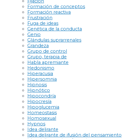
Fijación
Formación de conceptos
Formación reactiva
Frustración
Fuga de ideas
Genética de la conducta
Genio
Glándulas suprarrenales
Grandeza
Grupo de control
Grupo, terapia de
Habla apremiante
Hedonismo
Hiperacusia
Hipersomnia
Hipnosis
Hipnótico
Hipocondría
Hipocresía
Hipoglucemia
Homeostasis
Homosexual
Hypnos
Idea delirante
Idea delirante de ifusión del pensamiento