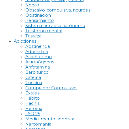
Nervio
Obsesivo-compulsiva, neurosis
Obstinación
Pensamiento
Sistema nervioso autónomo
Trastorno mental
Tristeza
Adicciones
Abstinencia
Adrenalina
Alcoholismo
Alucinógenos
Anfetamina
Barbitúrico
Cafeína
Cocaína
Comprador Compulsivo
Éxtasis
Hábito
Hachís
Heroína
LSD 25
Medicamento agonista
Narcomanía