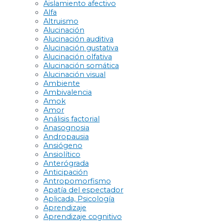
Aislamiento afectivo
Alfa
Altruismo
Alucinación
Alucinación auditiva
Alucinación gustativa
Alucinación olfativa
Alucinación somática
Alucinación visual
Ambiente
Ambivalencia
Amok
Amor
Análisis factorial
Anasognosia
Andropausia
Ansiógeno
Ansiolítico
Anterógrada
Anticipación
Antropomorfismo
Apatía del espectador
Aplicada, Psicología
Aprendizaje
Aprendizaje cognitivo