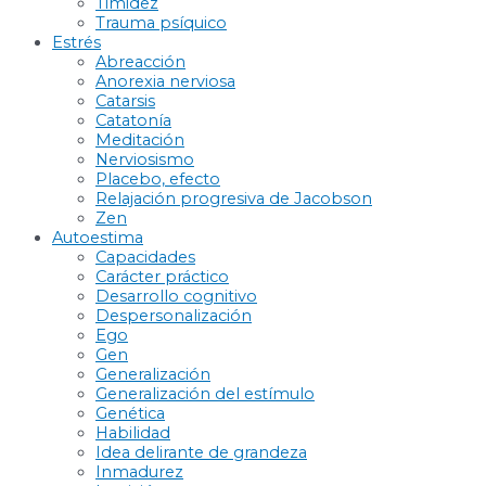
Timidez
Trauma psíquico
Estrés
Abreacción
Anorexia nerviosa
Catarsis
Catatonía
Meditación
Nerviosismo
Placebo, efecto
Relajación progresiva de Jacobson
Zen
Autoestima
Capacidades
Carácter práctico
Desarrollo cognitivo
Despersonalización
Ego
Gen
Generalización
Generalización del estímulo
Genética
Habilidad
Idea delirante de grandeza
Inmadurez