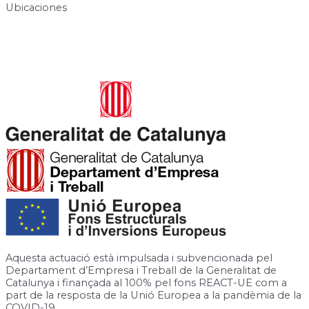
Ubicaciones
Carrer de José Canalejas, 12, 08940 Cornellà de Llobregat,
Barcelona
Rambla de la Granja, 6-8, 08750 Molins de Rei, Barcelona
Aquesta actuació està impulsada i subvencionada pel
Departament d’Empresa i Treball de la Generalitat de
Catalunya i finançada al 100% pel fons REACT-UE com a
part de la resposta de la Unió Europea a la pandèmia de la
COVID-19