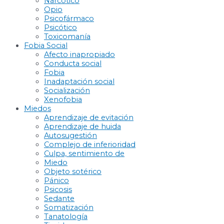
Narcótico
Opio
Psicofármaco
Psicótico
Toxicomanía
Fobia Social
Afecto inapropiado
Conducta social
Fobia
Inadaptación social
Socialización
Xenofobia
Miedos
Aprendizaje de evitación
Aprendizaje de huida
Autosugestión
Complejo de inferioridad
Culpa, sentimiento de
Miedo
Objeto sotérico
Pánico
Psicosis
Sedante
Somatización
Tanatología