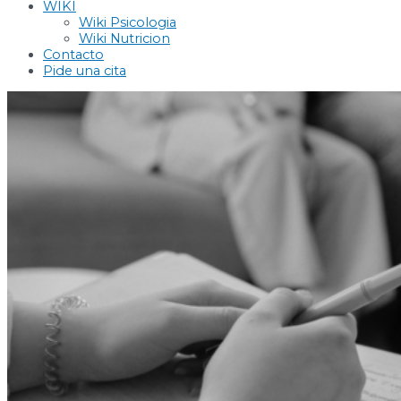
WIKI
Wiki Psicologia
Wiki Nutricion
Contacto
Pide una cita