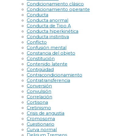
Condicionamiento clásico
Condicionamiento operante
Conducta
Conducta anormal
Conducta de Tipo A
Conducta hiperkinética
Conducta instintiva
Conflicto
Confusión mental
Constancia del objeto
Constitución
Contenido latente
Contigüidad
Contracondicionamiento
Contratransferencia
Conversión
Convulsión
Correlación
Cortisona
Cretinismo
Crisis de angustia
Cromosoma
Cuestionario
Curva normal
Delirium Tremens