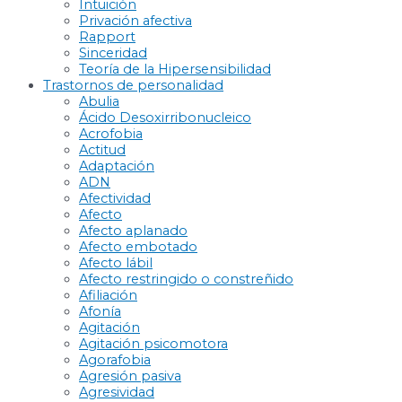
Intuición
Privación afectiva
Rapport
Sinceridad
Teoría de la Hipersensibilidad
Trastornos de personalidad
Abulia
Ácido Desoxirribonucleico
Acrofobia
Actitud
Adaptación
ADN
Afectividad
Afecto
Afecto aplanado
Afecto embotado
Afecto lábil
Afecto restringido o constreñido
Afiliación
Afonía
Agitación
Agitación psicomotora
Agorafobia
Agresión pasiva
Agresividad