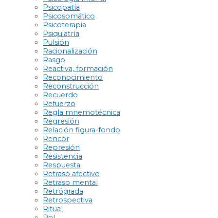
Psicopatía
Psicosomático
Psicoterapia
Psiquiatría
Pulsión
Racionalización
Rasgo
Reactiva, formación
Reconocimiento
Reconstrucción
Recuerdo
Refuerzo
Regla mnemotécnica
Regresión
Relación figura-fondo
Rencor
Represión
Resistencia
Respuesta
Retraso afectivo
Retraso mental
Retrógrada
Retrospectiva
Ritual
Rol