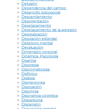
Delusión
Dependencia del campo
Desarrollo psicosocial
Descarrilamiento
Desorientación
Desplazamiento
Desplazamiento de la agresión
Desrealización
Desviación estándar
Deterioro mental
Devaluación
Dimensión corporal
Dinámica, Psicología
Disartria
Discinesia
Discromatopsia
Disfórico
Dislexia
Dismenorrea
Disociación
Disomnia
Disonancia cognitiva
Dispareunia
Dispersión
Disposición mental