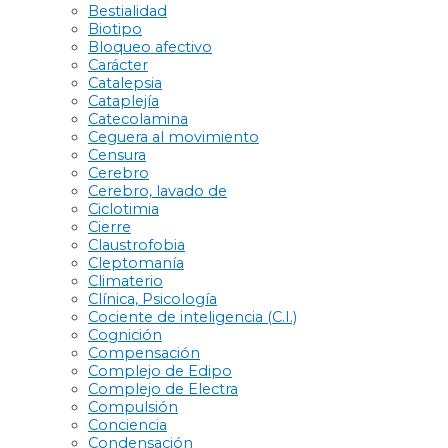
Bestialidad
Biotipo
Bloqueo afectivo
Carácter
Catalepsia
Cataplejía
Catecolamina
Ceguera al movimiento
Censura
Cerebro
Cerebro, lavado de
Ciclotimia
Cierre
Claustrofobia
Cleptomanía
Climaterio
Clínica, Psicología
Cociente de inteligencia (C.I.)
Cognición
Compensación
Complejo de Edipo
Complejo de Electra
Compulsión
Conciencia
Condensación