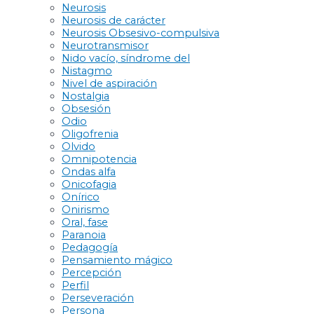
Neurosis
Neurosis de carácter
Neurosis Obsesivo-compulsiva
Neurotransmisor
Nido vacío, síndrome del
Nistagmo
Nivel de aspiración
Nostalgia
Obsesión
Odio
Oligofrenia
Olvido
Omnipotencia
Ondas alfa
Onicofagia
Onírico
Onirismo
Oral, fase
Paranoia
Pedagogía
Pensamiento mágico
Percepción
Perfil
Perseveración
Persona