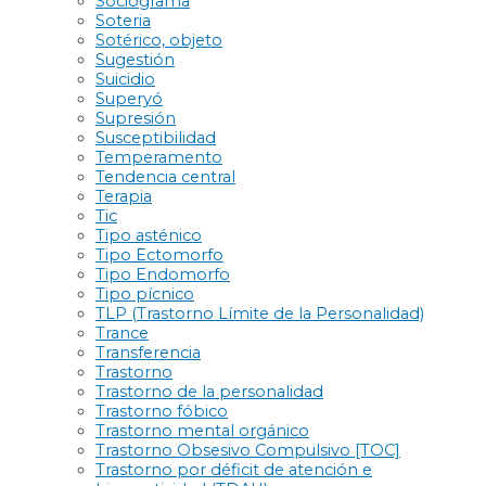
Sociograma
Soteria
Sotérico, objeto
Sugestión
Suicidio
Superyó
Supresión
Susceptibilidad
Temperamento
Tendencia central
Terapia
Tic
Tipo asténico
Tipo Ectomorfo
Tipo Endomorfo
Tipo pícnico
TLP (Trastorno Límite de la Personalidad)
Trance
Transferencia
Trastorno
Trastorno de la personalidad
Trastorno fóbico
Trastorno mental orgánico
Trastorno Obsesivo Compulsivo [TOC]
Trastorno por déficit de atención e