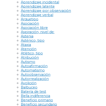
Aprendizaje incidental
Aprendizaje latente
Aprendizaje por observación
Aprendizaje verbal
Arquetipo
Asociación
Asociación libre
Aspiración, nivel de:
Astenia
Asténico, tipo
Ataxia
Atención
Atlético, tipo
Atribución
Autismo
Autoafirmación
Automatismo
Autoobservación
Autorrealización
Avolición
Balbuceo
Batería de test
Bella indiferencia
Beneficio primario
Beneficio secundario