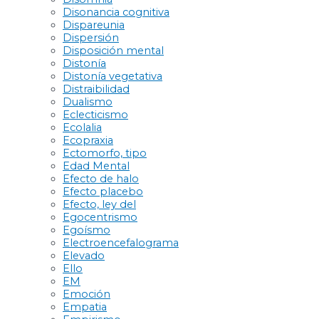
Disonancia cognitiva
Dispareunia
Dispersión
Disposición mental
Distonía
Distonía vegetativa
Distraibilidad
Dualismo
Eclecticismo
Ecolalia
Ecopraxia
Ectomorfo, tipo
Edad Mental
Efecto de halo
Efecto placebo
Efecto, ley del
Egocentrismo
Egoísmo
Electroencefalograma
Elevado
Ello
EM
Emoción
Empatia