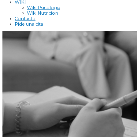
WIKI
Wiki Psicologia
Wiki Nutricion
Contacto
Pide una cita