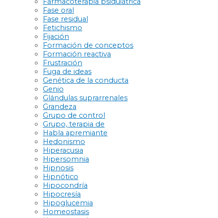
Farmacoterapia psiquiátrica
Fase oral
Fase residual
Fetichismo
Fijación
Formación de conceptos
Formación reactiva
Frustración
Fuga de ideas
Genética de la conducta
Genio
Glándulas suprarrenales
Grandeza
Grupo de control
Grupo, terapia de
Habla apremiante
Hedonismo
Hiperacusia
Hipersomnia
Hipnosis
Hipnótico
Hipocondría
Hipocresía
Hipoglucemia
Homeostasis