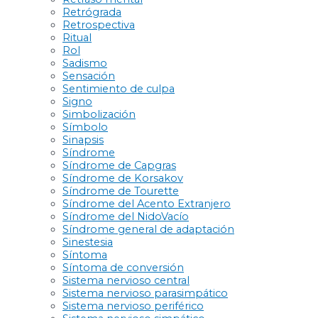
Retrógrada
Retrospectiva
Ritual
Rol
Sadismo
Sensación
Sentimiento de culpa
Signo
Simbolización
Símbolo
Sinapsis
Síndrome
Síndrome de Capgras
Síndrome de Korsakov
Síndrome de Tourette
Síndrome del Acento Extranjero
Síndrome del NidoVacío
Síndrome general de adaptación
Sinestesia
Síntoma
Síntoma de conversión
Sistema nervioso central
Sistema nervioso parasimpático
Sistema nervioso periférico