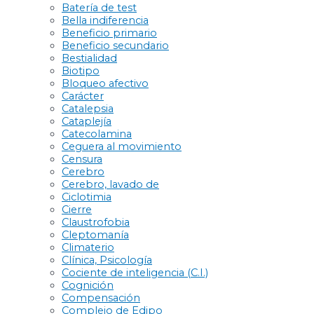
Batería de test
Bella indiferencia
Beneficio primario
Beneficio secundario
Bestialidad
Biotipo
Bloqueo afectivo
Carácter
Catalepsia
Cataplejía
Catecolamina
Ceguera al movimiento
Censura
Cerebro
Cerebro, lavado de
Ciclotimia
Cierre
Claustrofobia
Cleptomanía
Climaterio
Clínica, Psicología
Cociente de inteligencia (C.I.)
Cognición
Compensación
Complejo de Edipo