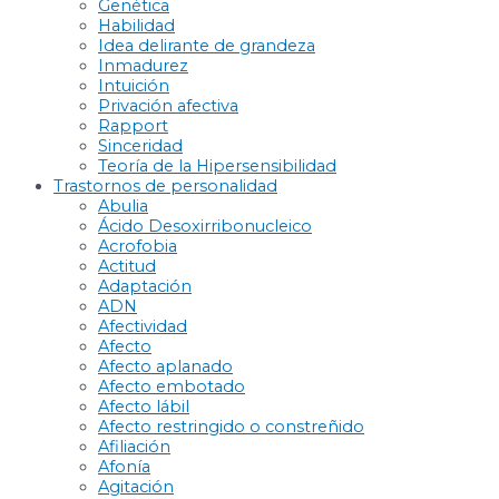
Genética
Habilidad
Idea delirante de grandeza
Inmadurez
Intuición
Privación afectiva
Rapport
Sinceridad
Teoría de la Hipersensibilidad
Trastornos de personalidad
Abulia
Ácido Desoxirribonucleico
Acrofobia
Actitud
Adaptación
ADN
Afectividad
Afecto
Afecto aplanado
Afecto embotado
Afecto lábil
Afecto restringido o constreñido
Afiliación
Afonía
Agitación