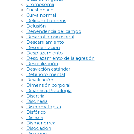
Cromosoma
Cuestionario
Curva normal
Delirium Tremens
Delusión
Dependencia del campo
Desarrollo psicosocial
Descarrilamiento
Desorientación
Desplazamiento
Desplazamiento de la agresión
Desrealización
Desviación estándar
Deterioro mental
Devaluación
Dimensión corporal
Dinámica, Psicología
Disartria
Discinesia
Discromatopsia
Disfórico
Dislexia
Dismenorrea
Disociación
Disomnia