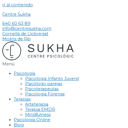
Ir al contenido
Centre Sukha
640 60 63 89
info@centresukha.com
Cornellá de Llobregat
Molins de Rei
Menú
Psicología
Psicología Infanto Juvenil
Psicólogo parejas
Psicoterapeutas
Psicología Forense
Terapias
Arteterapia
Terapia EMDR
Mindfulness
Psicología Online
Blog