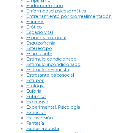
Empirismo
Endomorfo, tipo
Enfermedad psicosomática
Entrenamiento por biorrealimentación
Enuresis
Erótico
Espacio vital
Esquema corporal
Esquizofrenia
Estereotipo
Estimulante
Estímulo condicionado
Estímulo incondicionado
Estímulo-respuesta
Estresante psicosocial
Estupor
Etología
Euforia
Eutímico
Expansivo
Experimental, Psicología
Extinción
Extraversión
Fantasía
Fantasía autista