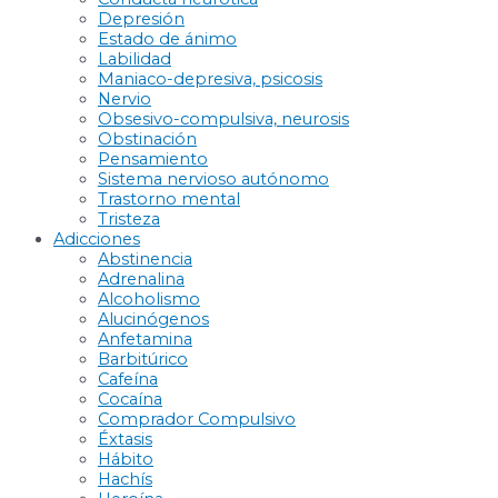
Depresión
Estado de ánimo
Labilidad
Maniaco-depresiva, psicosis
Nervio
Obsesivo-compulsiva, neurosis
Obstinación
Pensamiento
Sistema nervioso autónomo
Trastorno mental
Tristeza
Adicciones
Abstinencia
Adrenalina
Alcoholismo
Alucinógenos
Anfetamina
Barbitúrico
Cafeína
Cocaína
Comprador Compulsivo
Éxtasis
Hábito
Hachís