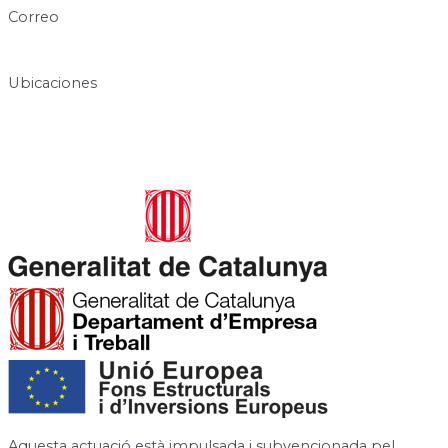
Correo
info@centresukha.com
Ubicaciones
Carrer de José Canalejas, 12, 08940 Cornellà de Llobregat,
Barcelona
Rambla de la Granja, 6-8, 08750 Molins de Rei, Barcelona
Aquesta actuació està impulsada i subvencionada pel