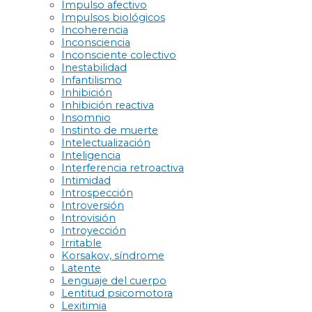
Impulso afectivo
Impulsos biológicos
Incoherencia
Inconsciencia
Inconsciente colectivo
Inestabilidad
Infantilismo
Inhibición
Inhibición reactiva
Insomnio
Instinto de muerte
Intelectualización
Inteligencia
Interferencia retroactiva
Intimidad
Introspección
Introversión
Introvisión
Introyección
Irritable
Korsakov, síndrome
Latente
Lenguaje del cuerpo
Lentitud psicomotora
Lexitimia