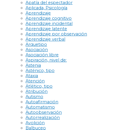
Apatía del espectador
Aplicada, Psicología
Aprendizaje
Aprendizaje cognitivo
Aprendizaje incidental
Aprendizaje latente
Aprendizaje por observación
Aprendizaje verbal
Arquetipo
Asociación
Asociación libre
Aspiración, nivel de:
Astenia
Asténico, tipo
Ataxia
Atención
Atlético, tipo
Atribución
Autismo
Autoafirmación
Automatismo
Autoobservación
Autorrealización
Avolición
Balbuceo