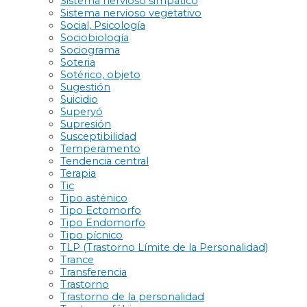
Sistema nervioso simpático
Sistema nervioso vegetativo
Social, Psicología
Sociobiología
Sociograma
Soteria
Sotérico, objeto
Sugestión
Suicidio
Superyó
Supresión
Susceptibilidad
Temperamento
Tendencia central
Terapia
Tic
Tipo asténico
Tipo Ectomorfo
Tipo Endomorfo
Tipo pícnico
TLP (Trastorno Límite de la Personalidad)
Trance
Transferencia
Trastorno
Trastorno de la personalidad