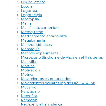
Ley del efecto
Locura
Logorrea
Logoterapia
Macropsia
Manía
Manifiesto, contenido
Masoquismo
Medicamento antagonista
Megalomanía
Mellizos idénticos
Menarquía
Método experimental
Micropsia o Síndrome de Alicia en el País de las
Maravillas
Morfina
Motivación
Motivo
Movimientos estereotipados
Movimientos oculares rápidos (MOR-REM)
Mutismo
Narcisismo
Necrofilia
Negación
Negligencia hemisférica