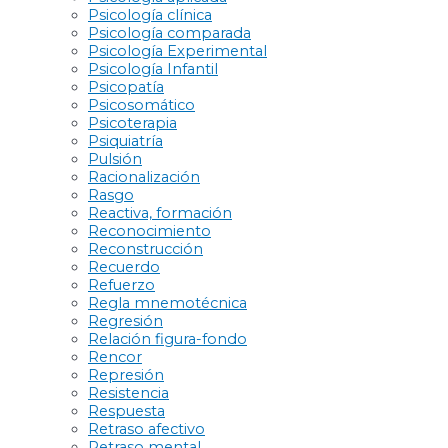
Psicología clínica
Psicología comparada
Psicología Experimental
Psicología Infantil
Psicopatía
Psicosomático
Psicoterapia
Psiquiatría
Pulsión
Racionalización
Rasgo
Reactiva, formación
Reconocimiento
Reconstrucción
Recuerdo
Refuerzo
Regla mnemotécnica
Regresión
Relación figura-fondo
Rencor
Represión
Resistencia
Respuesta
Retraso afectivo
Retraso mental