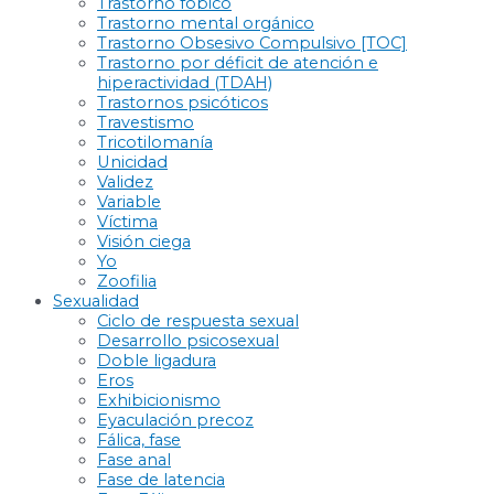
Trastorno fóbico
Trastorno mental orgánico
Trastorno Obsesivo Compulsivo [TOC]
Trastorno por déficit de atención e
hiperactividad (TDAH)
Trastornos psicóticos
Travestismo
Tricotilomanía
Unicidad
Validez
Variable
Víctima
Visión ciega
Yo
Zoofilia
Sexualidad
Ciclo de respuesta sexual
Desarrollo psicosexual
Doble ligadura
Eros
Exhibicionismo
Eyaculación precoz
Fálica, fase
Fase anal
Fase de latencia