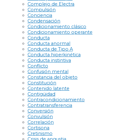
Complejo de Electra
Compulsión
Conciencia
Condensación
Condicionamiento clásico
Condicionamiento operante
Conducta
Conducta anormal
Conducta de Tipo A
Conducta hiperkinética
Conducta instintiva
Conflicto
Confusión mental
Constancia del objeto
Constitución
Contenido latente
Contigüidad
Contracondicionamiento
Contratransferencia
Conversión
Convulsión
Correlación
Cortisona
Cretinismo
Crisis de angustia