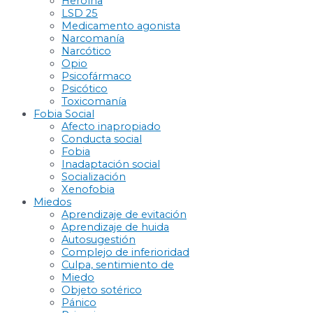
Heroína
LSD 25
Medicamento agonista
Narcomanía
Narcótico
Opio
Psicofármaco
Psicótico
Toxicomanía
Fobia Social
Afecto inapropiado
Conducta social
Fobia
Inadaptación social
Socialización
Xenofobia
Miedos
Aprendizaje de evitación
Aprendizaje de huida
Autosugestión
Complejo de inferioridad
Culpa, sentimiento de
Miedo
Objeto sotérico
Pánico