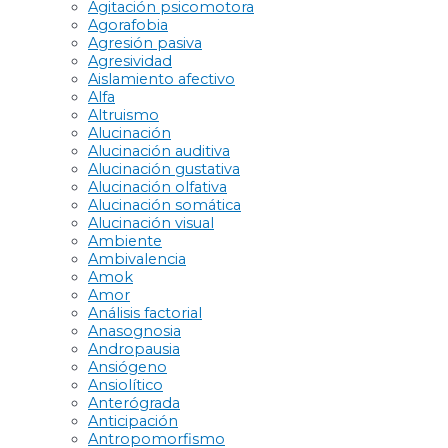
Agitación psicomotora
Agorafobia
Agresión pasiva
Agresividad
Aislamiento afectivo
Alfa
Altruismo
Alucinación
Alucinación auditiva
Alucinación gustativa
Alucinación olfativa
Alucinación somática
Alucinación visual
Ambiente
Ambivalencia
Amok
Amor
Análisis factorial
Anasognosia
Andropausia
Ansiógeno
Ansiolítico
Anterógrada
Anticipación
Antropomorfismo