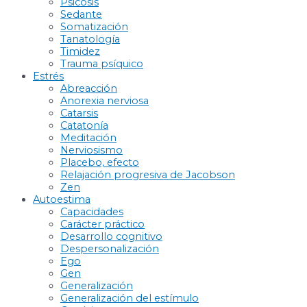
Psicosis
Sedante
Somatización
Tanatología
Timidez
Trauma psíquico
Estrés
Abreacción
Anorexia nerviosa
Catarsis
Catatonía
Meditación
Nerviosismo
Placebo, efecto
Relajación progresiva de Jacobson
Zen
Autoestima
Capacidades
Carácter práctico
Desarrollo cognitivo
Despersonalización
Ego
Gen
Generalización
Generalización del estímulo