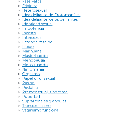
Fase Fálica
Frigidez
Heterosexual
Idea delirante de Erotomaníaca
Idea delirante, celos delirantes
Identidad sexual
Impotencia
Incesto
Intersexual
Latencia, fase de
Libido
Marihuana
Masturbación
Menopausia
Menstruación
Ninfomanía
Orgasmo
Papel o rol sexual
Pasión
Pedofilia
Premenstrual, síndrome
Pubertad
Suprarrenales glándulas
Transexualismo
Vaginismo funcional