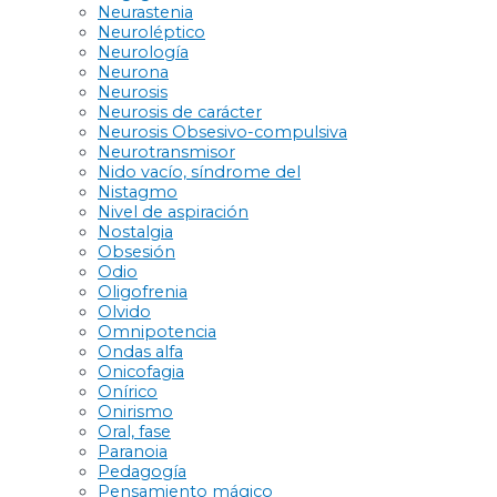
Neurastenia
Neuroléptico
Neurología
Neurona
Neurosis
Neurosis de carácter
Neurosis Obsesivo-compulsiva
Neurotransmisor
Nido vacío, síndrome del
Nistagmo
Nivel de aspiración
Nostalgia
Obsesión
Odio
Oligofrenia
Olvido
Omnipotencia
Ondas alfa
Onicofagia
Onírico
Onirismo
Oral, fase
Paranoia
Pedagogía
Pensamiento mágico