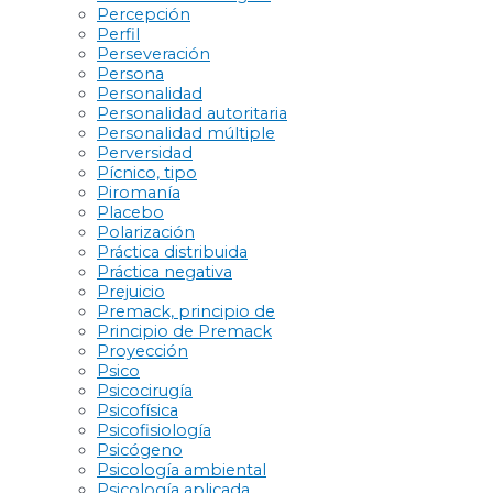
Percepción
Perfil
Perseveración
Persona
Personalidad
Personalidad autoritaria
Personalidad múltiple
Perversidad
Pícnico, tipo
Piromanía
Placebo
Polarización
Práctica distribuida
Práctica negativa
Prejuicio
Premack, principio de
Principio de Premack
Proyección
Psico
Psicocirugía
Psicofísica
Psicofisiología
Psicógeno
Psicología ambiental
Psicología aplicada