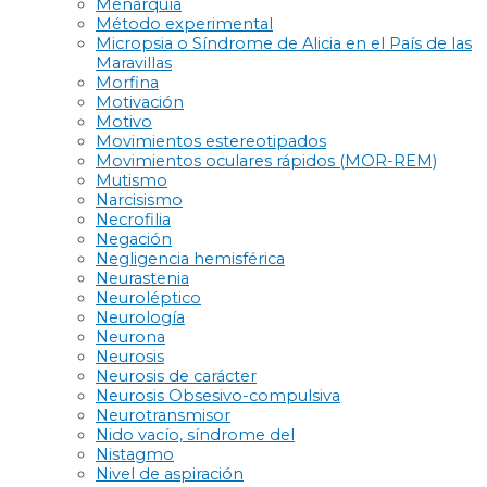
Menarquía
Método experimental
Micropsia o Síndrome de Alicia en el País de las
Maravillas
Morfina
Motivación
Motivo
Movimientos estereotipados
Movimientos oculares rápidos (MOR-REM)
Mutismo
Narcisismo
Necrofilia
Negación
Negligencia hemisférica
Neurastenia
Neuroléptico
Neurología
Neurona
Neurosis
Neurosis de carácter
Neurosis Obsesivo-compulsiva
Neurotransmisor
Nido vacío, síndrome del
Nistagmo
Nivel de aspiración