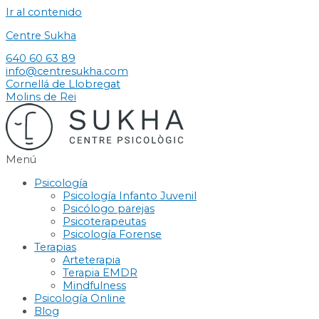
Ir al contenido
Centre Sukha
640 60 63 89
info@centresukha.com
Cornellá de Llobregat
Molins de Rei
Menú
Psicología
Psicología Infanto Juvenil
Psicólogo parejas
Psicoterapeutas
Psicología Forense
Terapias
Arteterapia
Terapia EMDR
Mindfulness
Psicología Online
Blog