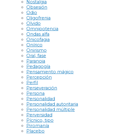
Nostalgia
Obsesión
Odio
Oligofrenia
Olvido
Omnipotencia
Ondas alfa
Onicofagia
Onírico
Onirismo
Oral, fase
Paranoia
Pedagogía
Pensamiento mágico
Percepción
Perfil
Perseveración
Persona
Personalidad
Personalidad autoritaria
Personalidad múltiple
Perversidad
Pícnico, tipo
Piromanía
Placebo