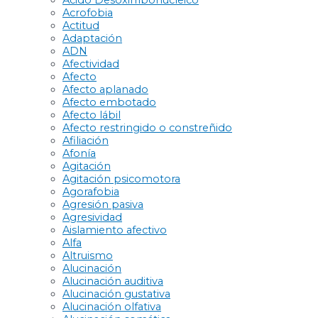
Ácido Desoxirribonucleico
Acrofobia
Actitud
Adaptación
ADN
Afectividad
Afecto
Afecto aplanado
Afecto embotado
Afecto lábil
Afecto restringido o constreñido
Afiliación
Afonía
Agitación
Agitación psicomotora
Agorafobia
Agresión pasiva
Agresividad
Aislamiento afectivo
Alfa
Altruismo
Alucinación
Alucinación auditiva
Alucinación gustativa
Alucinación olfativa