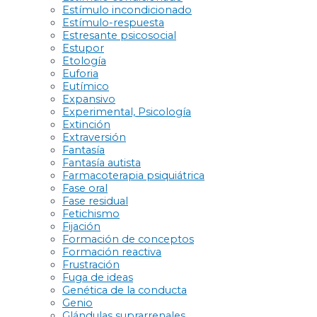
Estímulo incondicionado
Estímulo-respuesta
Estresante psicosocial
Estupor
Etología
Euforia
Eutímico
Expansivo
Experimental, Psicología
Extinción
Extraversión
Fantasía
Fantasía autista
Farmacoterapia psiquiátrica
Fase oral
Fase residual
Fetichismo
Fijación
Formación de conceptos
Formación reactiva
Frustración
Fuga de ideas
Genética de la conducta
Genio
Glándulas suprarrenales