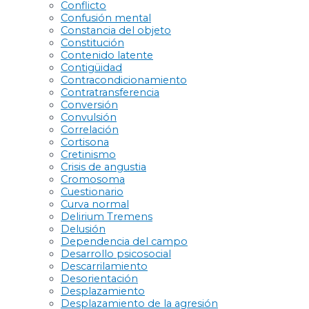
Conflicto
Confusión mental
Constancia del objeto
Constitución
Contenido latente
Contigüidad
Contracondicionamiento
Contratransferencia
Conversión
Convulsión
Correlación
Cortisona
Cretinismo
Crisis de angustia
Cromosoma
Cuestionario
Curva normal
Delirium Tremens
Delusión
Dependencia del campo
Desarrollo psicosocial
Descarrilamiento
Desorientación
Desplazamiento
Desplazamiento de la agresión