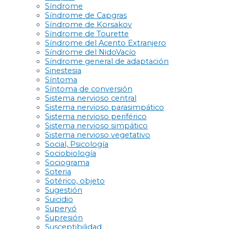
Síndrome
Síndrome de Capgras
Síndrome de Korsakov
Síndrome de Tourette
Síndrome del Acento Extranjero
Síndrome del NidoVacío
Síndrome general de adaptación
Sinestesia
Síntoma
Síntoma de conversión
Sistema nervioso central
Sistema nervioso parasimpático
Sistema nervioso periférico
Sistema nervioso simpático
Sistema nervioso vegetativo
Social, Psicología
Sociobiología
Sociograma
Soteria
Sotérico, objeto
Sugestión
Suicidio
Superyó
Supresión
Susceptibilidad