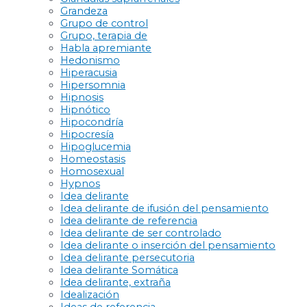
Grandeza
Grupo de control
Grupo, terapia de
Habla apremiante
Hedonismo
Hiperacusia
Hipersomnia
Hipnosis
Hipnótico
Hipocondría
Hipocresía
Hipoglucemia
Homeostasis
Homosexual
Hypnos
Idea delirante
Idea delirante de ifusión del pensamiento
Idea delirante de referencia
Idea delirante de ser controlado
Idea delirante o inserción del pensamiento
Idea delirante persecutoria
Idea delirante Somática
Idea delirante, extraña
Idealización