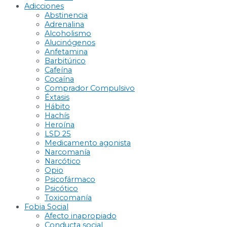
Adicciones
Abstinencia
Adrenalina
Alcoholismo
Alucinógenos
Anfetamina
Barbitúrico
Cafeína
Cocaína
Comprador Compulsivo
Éxtasis
Hábito
Hachís
Heroína
LSD 25
Medicamento agonista
Narcomanía
Narcótico
Opio
Psicofármaco
Psicótico
Toxicomanía
Fobia Social
Afecto inapropiado
Conducta social