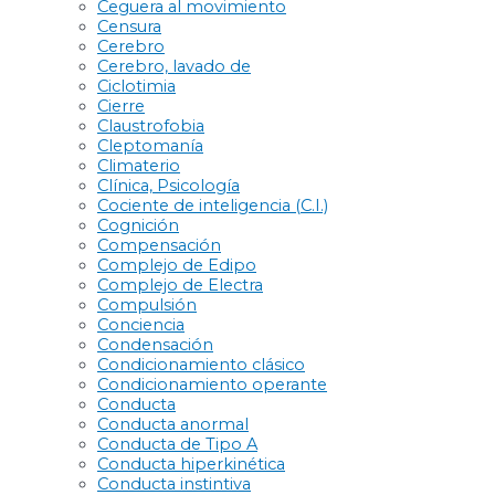
Ceguera al movimiento
Censura
Cerebro
Cerebro, lavado de
Ciclotimia
Cierre
Claustrofobia
Cleptomanía
Climaterio
Clínica, Psicología
Cociente de inteligencia (C.I.)
Cognición
Compensación
Complejo de Edipo
Complejo de Electra
Compulsión
Conciencia
Condensación
Condicionamiento clásico
Condicionamiento operante
Conducta
Conducta anormal
Conducta de Tipo A
Conducta hiperkinética
Conducta instintiva