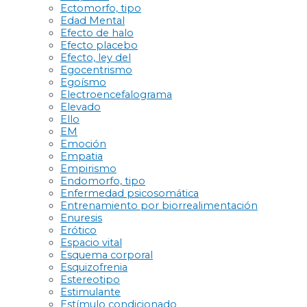
Ectomorfo, tipo
Edad Mental
Efecto de halo
Efecto placebo
Efecto, ley del
Egocentrismo
Egoísmo
Electroencefalograma
Elevado
Ello
EM
Emoción
Empatia
Empirismo
Endomorfo, tipo
Enfermedad psicosomática
Entrenamiento por biorrealimentación
Enuresis
Erótico
Espacio vital
Esquema corporal
Esquizofrenia
Estereotipo
Estimulante
Estímulo condicionado