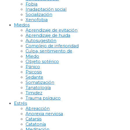
Fobia
Inadaptación social
Socialización
Xenofobia
Miedos
Aprendizaje de evitación
Aprendizaje de huida
Autosugestión
Complejo de inferioridad
Culpa, sentimiento de
Miedo
Objeto sotérico
Pánico
Psicosis
Sedante
Somatización
Tanatología
Timidez
Trauma psíquico
Estrés
Abreacción
Anorexia nerviosa
Catarsis
Catatonía
Meditación