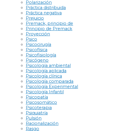
Polarización
Práctica distribuida
Práctica negativa
Prejuicio
Premack, principio de
Principio de Premack
Proyección
Psico
Psicocirugía
Psicofísica
Psicofisiología
Psicógeno
Psicología ambiental
Psicología aplicada
Psicología clínica
Psicología comparada
Psicología Experimental
Psicología Infantil
Psicopatía
Psicosomático
Psicoterapia
Psiquiatría
Pulsión
Racionalización
Rasgo