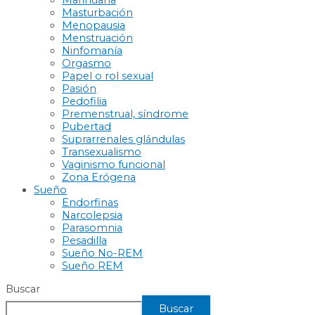
Marihuana
Masturbación
Menopausia
Menstruación
Ninfomanía
Orgasmo
Papel o rol sexual
Pasión
Pedofilia
Premenstrual, síndrome
Pubertad
Suprarrenales glándulas
Transexualismo
Vaginismo funcional
Zona Erógena
Sueño
Endorfinas
Narcolepsia
Parasomnia
Pesadilla
Sueño No-REM
Sueño REM
Buscar
Buscar