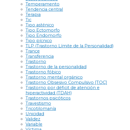
Temperamento
Tendencia central
Terapia
Tic
Tipo asténico
Tipo Ectomorfo
Tipo Endomorfo
Tipo pícnico
TLP (Trastorno Límite de la Personalidad)
Trance
Transferencia
Trastorno
Trastorno de la personalidad
Trastorno fóbico
Trastorno mental orgánico
Trastorno Obsesivo Compulsivo [TOC]
Trastorno por déficit de atención e
hiperactividad (TDAH)
Trastornos psicóticos
Travestismo
Tricotilomanía
Unicidad
Validez
Variable
Víctima