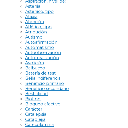
Aspiración, nivel de:
Astenia
Asténico, tipo
Ataxia
Atención
Atlético, tipo
Atribución
Autismo
Autoafirmación
Automatismo
Autoobservación
Autorrealización
Avolición
Balbuceo
Batería de test
Bella indiferencia
Beneficio primario
Beneficio secundario
Bestialidad
Biotipo
Bloqueo afectivo
Carácter
Catalepsia
Cataplejía
Catecolamina