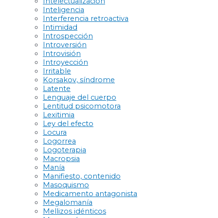
Intelectualización
Inteligencia
Interferencia retroactiva
Intimidad
Introspección
Introversión
Introvisión
Introyección
Irritable
Korsakov, síndrome
Latente
Lenguaje del cuerpo
Lentitud psicomotora
Lexitimia
Ley del efecto
Locura
Logorrea
Logoterapia
Macropsia
Manía
Manifiesto, contenido
Masoquismo
Medicamento antagonista
Megalomanía
Mellizos idénticos