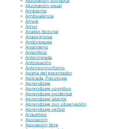
Alucinación somática
Alucinación visual
Ambiente
Ambivalencia
Amok
Amor
Análisis factorial
Anasognosia
Andropausia
Ansiógeno
Ansiolítico
Anterógrada
Anticipación
Antropomorfismo
Apatía del espectador
Aplicada, Psicología
Aprendizaje
Aprendizaje cognitivo
Aprendizaje incidental
Aprendizaje latente
Aprendizaje por observación
Aprendizaje verbal
Arquetipo
Asociación
Asociación libre