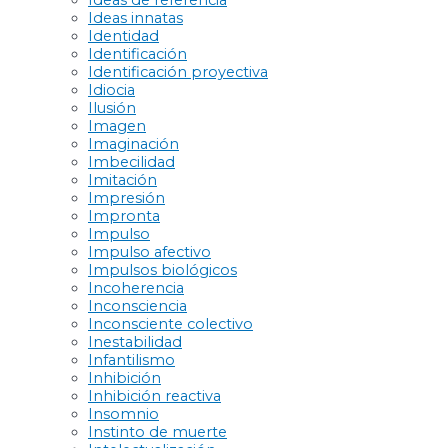
Ideas de referencia
Ideas innatas
Identidad
Identificación
Identificación proyectiva
Idiocia
Ilusión
Imagen
Imaginación
Imbecilidad
Imitación
Impresión
Impronta
Impulso
Impulso afectivo
Impulsos biológicos
Incoherencia
Inconsciencia
Inconsciente colectivo
Inestabilidad
Infantilismo
Inhibición
Inhibición reactiva
Insomnio
Instinto de muerte