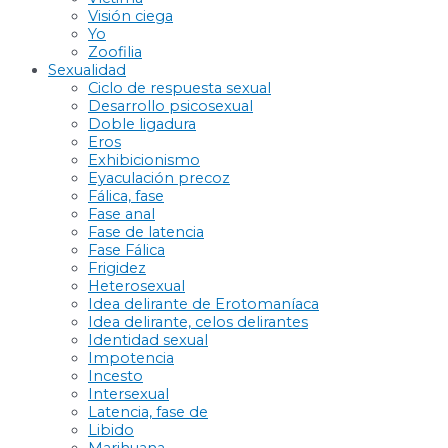
Visión ciega
Yo
Zoofilia
Sexualidad
Ciclo de respuesta sexual
Desarrollo psicosexual
Doble ligadura
Eros
Exhibicionismo
Eyaculación precoz
Fálica, fase
Fase anal
Fase de latencia
Fase Fálica
Frigidez
Heterosexual
Idea delirante de Erotomaníaca
Idea delirante, celos delirantes
Identidad sexual
Impotencia
Incesto
Intersexual
Latencia, fase de
Libido