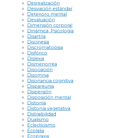
Desrealización
Desviación estándar
Deterioro mental
Devaluación
Dimensión corporal
Dinámica, Psicología
Disartria
Discinesia
Discromatopsia
Disfórico
Dislexia
Dismenorrea
Disociación
Disomnia
Disonancia cognitiva
Dispareunia
Dispersión
Disposición mental
Distonía
Distonía vegetativa
Distraibilidad
Dualismo
Eclecticismo
Ecolalia
Ecopraxia