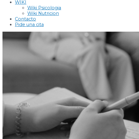
WIKI
Wiki Psicologia
Wiki Nutricion
Contacto
Pide una cita