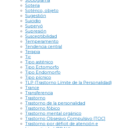
Sociograma
Soteria
Sotérico, objeto
Sugestión
Suicidio
Superyó
Supresión
Susceptibilidad
Temperamento
Tendencia central
Terapia
Tic
Tipo asténico
Tipo Ectomorfo
Tipo Endomorfo
Tipo pícnico
TLP (Trastorno Límite de la Personalidad)
Trance
Transferencia
Trastorno
Trastorno de la personalidad
Trastorno fóbico
Trastorno mental orgánico
Trastorno Obsesivo Compulsivo [TOC]
Trastorno por déficit de atención e