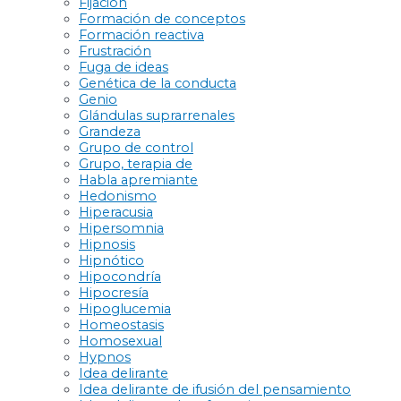
Fijación
Formación de conceptos
Formación reactiva
Frustración
Fuga de ideas
Genética de la conducta
Genio
Glándulas suprarrenales
Grandeza
Grupo de control
Grupo, terapia de
Habla apremiante
Hedonismo
Hiperacusia
Hipersomnia
Hipnosis
Hipnótico
Hipocondría
Hipocresía
Hipoglucemia
Homeostasis
Homosexual
Hypnos
Idea delirante
Idea delirante de ifusión del pensamiento