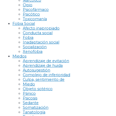
Narcótico
Opio
Psicofármaco
Psicótico
Toxicomanía
Fobia Social
Afecto inapropiado
Conducta social
Fobia
Inadaptación social
Socialización
Xenofobia
Miedos
Aprendizaje de evitación
Aprendizaje de huida
Autosugestión
Complejo de inferioridad
Culpa, sentimiento de
Miedo
Objeto sotérico
Pánico
Psicosis
Sedante
Somatización
Tanatología