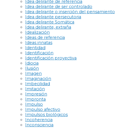
Idea delirante de referencia
Idea delirante de ser controlado
Idea delirante o inserción del pensamiento
Idea delirante persecutoria
Idea delirante Somática
Idea delirante, extraña
Idealización
Ideas de referencia
Ideas innatas
Identidad
Identificación
Identificación proyectiva
Idiocia
Ilusión
Imagen
Imaginación
Imbecilidad
Imitación
Impresión
Impronta
Impulso
Impulso afectivo
Impulsos biológicos
Incoherencia
Inconsciencia