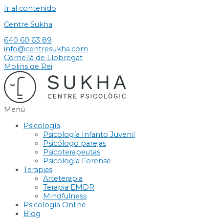
Ir al contenido
Centre Sukha
640 60 63 89
info@centresukha.com
Cornellá de Llobregat
Molins de Rei
Menú
Psicología
Psicología Infanto Juvenil
Psicólogo parejas
Psicoterapeutas
Psicología Forense
Terapias
Arteterapia
Terapia EMDR
Mindfulness
Psicología Online
Blog