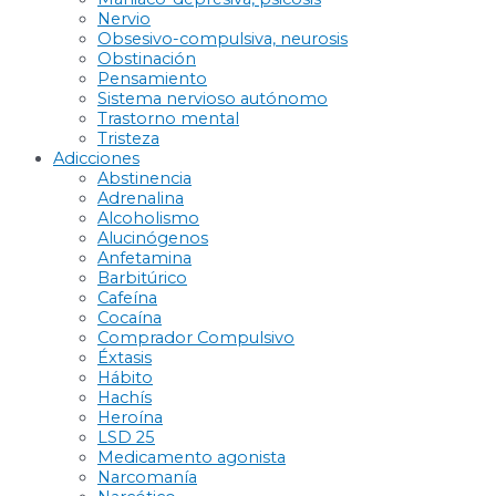
Nervio
Obsesivo-compulsiva, neurosis
Obstinación
Pensamiento
Sistema nervioso autónomo
Trastorno mental
Tristeza
Adicciones
Abstinencia
Adrenalina
Alcoholismo
Alucinógenos
Anfetamina
Barbitúrico
Cafeína
Cocaína
Comprador Compulsivo
Éxtasis
Hábito
Hachís
Heroína
LSD 25
Medicamento agonista
Narcomanía