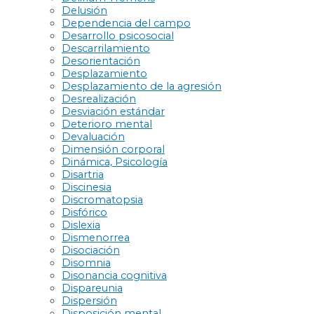
Delusión
Dependencia del campo
Desarrollo psicosocial
Descarrilamiento
Desorientación
Desplazamiento
Desplazamiento de la agresión
Desrealización
Desviación estándar
Deterioro mental
Devaluación
Dimensión corporal
Dinámica, Psicología
Disartria
Discinesia
Discromatopsia
Disfórico
Dislexia
Dismenorrea
Disociación
Disomnia
Disonancia cognitiva
Dispareunia
Dispersión
Disposición mental