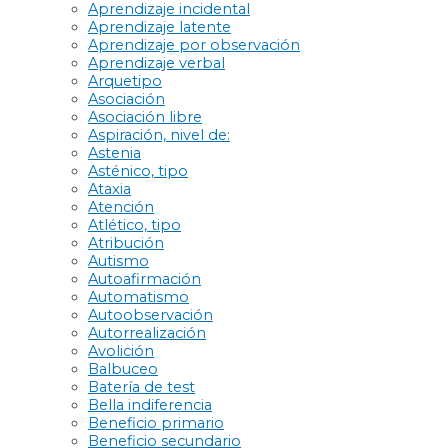
Aprendizaje incidental
Aprendizaje latente
Aprendizaje por observación
Aprendizaje verbal
Arquetipo
Asociación
Asociación libre
Aspiración, nivel de:
Astenia
Asténico, tipo
Ataxia
Atención
Atlético, tipo
Atribución
Autismo
Autoafirmación
Automatismo
Autoobservación
Autorrealización
Avolición
Balbuceo
Batería de test
Bella indiferencia
Beneficio primario
Beneficio secundario