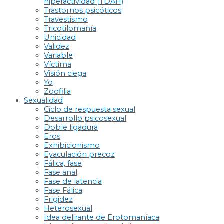
hiperactividad (TDAH)
Trastornos psicóticos
Travestismo
Tricotilomanía
Unicidad
Validez
Variable
Víctima
Visión ciega
Yo
Zoofilia
Sexualidad
Ciclo de respuesta sexual
Desarrollo psicosexual
Doble ligadura
Eros
Exhibicionismo
Eyaculación precoz
Fálica, fase
Fase anal
Fase de latencia
Fase Fálica
Frigidez
Heterosexual
Idea delirante de Erotomaníaca