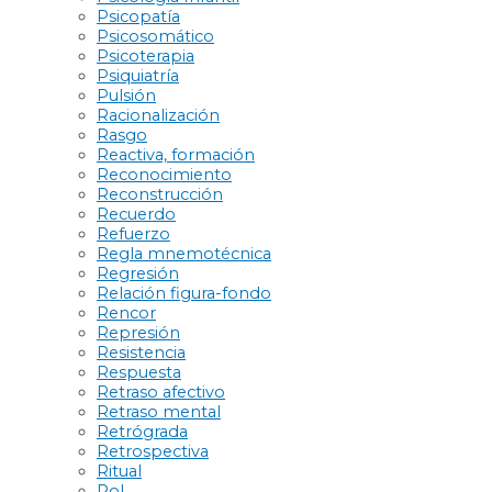
Psicopatía
Psicosomático
Psicoterapia
Psiquiatría
Pulsión
Racionalización
Rasgo
Reactiva, formación
Reconocimiento
Reconstrucción
Recuerdo
Refuerzo
Regla mnemotécnica
Regresión
Relación figura-fondo
Rencor
Represión
Resistencia
Respuesta
Retraso afectivo
Retraso mental
Retrógrada
Retrospectiva
Ritual
Rol