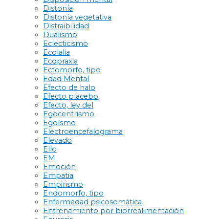
Distonía
Distonía vegetativa
Distraibilidad
Dualismo
Eclecticismo
Ecolalia
Ecopraxia
Ectomorfo, tipo
Edad Mental
Efecto de halo
Efecto placebo
Efecto, ley del
Egocentrismo
Egoísmo
Electroencefalograma
Elevado
Ello
EM
Emoción
Empatia
Empirismo
Endomorfo, tipo
Enfermedad psicosomática
Entrenamiento por biorrealimentación