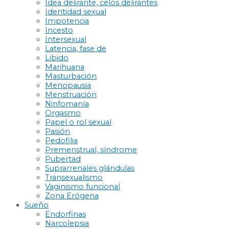
Idea delirante, celos delirantes
Identidad sexual
Impotencia
Incesto
Intersexual
Latencia, fase de
Libido
Marihuana
Masturbación
Menopausia
Menstruación
Ninfomanía
Orgasmo
Papel o rol sexual
Pasión
Pedofilia
Premenstrual, síndrome
Pubertad
Suprarrenales glándulas
Transexualismo
Vaginismo funcional
Zona Erógena
Sueño
Endorfinas
Narcolepsia