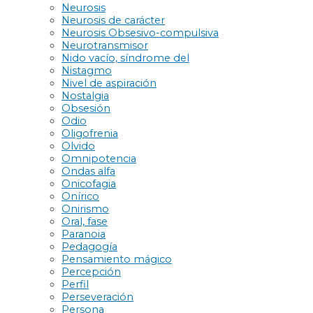
Neurosis
Neurosis de carácter
Neurosis Obsesivo-compulsiva
Neurotransmisor
Nido vacío, síndrome del
Nistagmo
Nivel de aspiración
Nostalgia
Obsesión
Odio
Oligofrenia
Olvido
Omnipotencia
Ondas alfa
Onicofagia
Onírico
Onirismo
Oral, fase
Paranoia
Pedagogía
Pensamiento mágico
Percepción
Perfil
Perseveración
Persona