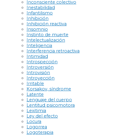
Inconsciente colectivo
Inestabilidad
Infantilismo
Inhibición
Inhibición reactiva
Insomnio
Instinto de muerte
Intelectualización
Inteligencia
Interferencia retroactiva
Intimidad
Introspección
Introversión
Introvisión
Introyección
Irritable
Korsakov, síndrome
Latente
Lenguaje del cuerpo
Lentitud psicomotora
Lexitimia
Ley del efecto
Locura
Logorrea
Logoterapia