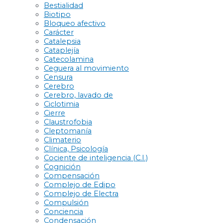
Bestialidad
Biotipo
Bloqueo afectivo
Carácter
Catalepsia
Cataplejía
Catecolamina
Ceguera al movimiento
Censura
Cerebro
Cerebro, lavado de
Ciclotimia
Cierre
Claustrofobia
Cleptomanía
Climaterio
Clínica, Psicología
Cociente de inteligencia (C.I.)
Cognición
Compensación
Complejo de Edipo
Complejo de Electra
Compulsión
Conciencia
Condensación