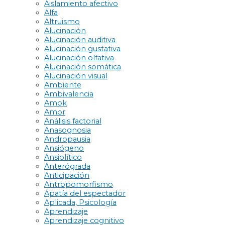
Aislamiento afectivo
Alfa
Altruismo
Alucinación
Alucinación auditiva
Alucinación gustativa
Alucinación olfativa
Alucinación somática
Alucinación visual
Ambiente
Ambivalencia
Amok
Amor
Análisis factorial
Anasognosia
Andropausia
Ansiógeno
Ansiolítico
Anterógrada
Anticipación
Antropomorfismo
Apatía del espectador
Aplicada, Psicología
Aprendizaje
Aprendizaje cognitivo