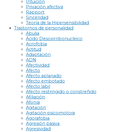
Intuición
Privación afectiva
Rapport
Sinceridad
Teoría de la Hipersensibilidad
Trastornos de personalidad
Abulia
Ácido Desoxirribonucleico
Acrofobia
Actitud
Adaptación
ADN
Afectividad
Afecto
Afecto aplanado
Afecto embotado
Afecto lábil
Afecto restringido o constreñido
Afiliación
Afonía
Agitación
Agitación psicomotora
Agorafobia
Agresión pasiva
Agresividad