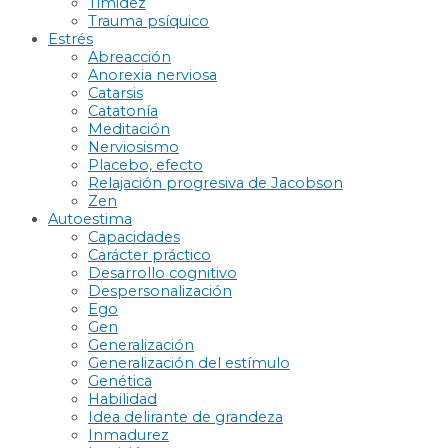
Timidez
Trauma psíquico
Estrés
Abreacción
Anorexia nerviosa
Catarsis
Catatonía
Meditación
Nerviosismo
Placebo, efecto
Relajación progresiva de Jacobson
Zen
Autoestima
Capacidades
Carácter práctico
Desarrollo cognitivo
Despersonalización
Ego
Gen
Generalización
Generalización del estímulo
Genética
Habilidad
Idea delirante de grandeza
Inmadurez