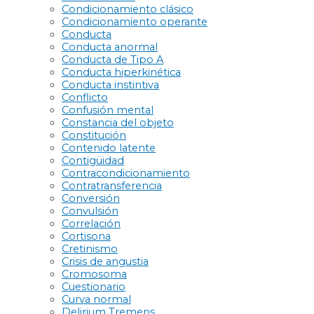
Condicionamiento clásico
Condicionamiento operante
Conducta
Conducta anormal
Conducta de Tipo A
Conducta hiperkinética
Conducta instintiva
Conflicto
Confusión mental
Constancia del objeto
Constitución
Contenido latente
Contigüidad
Contracondicionamiento
Contratransferencia
Conversión
Convulsión
Correlación
Cortisona
Cretinismo
Crisis de angustia
Cromosoma
Cuestionario
Curva normal
Delirium Tremens