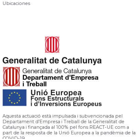
Ubicaciones
Carrer de José Canalejas, 12, 08940 Cornellà de Llobregat,
Barcelona
Rambla de la Granja, 6-8, 08750 Molins de Rei, Barcelona
Aquesta actuació està impulsada i subvencionada pel
Departament d’Empresa i Treball de la Generalitat de
Catalunya i finançada al 100% pel fons REACT-UE com a
part de la resposta de la Unió Europea a la pandèmia de la
COVID-19