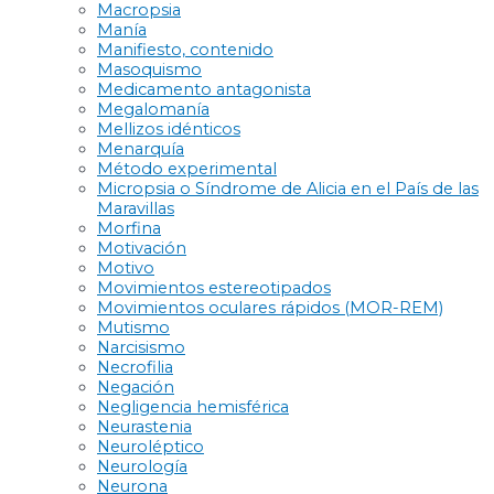
Macropsia
Manía
Manifiesto, contenido
Masoquismo
Medicamento antagonista
Megalomanía
Mellizos idénticos
Menarquía
Método experimental
Micropsia o Síndrome de Alicia en el País de las
Maravillas
Morfina
Motivación
Motivo
Movimientos estereotipados
Movimientos oculares rápidos (MOR-REM)
Mutismo
Narcisismo
Necrofilia
Negación
Negligencia hemisférica
Neurastenia
Neuroléptico
Neurología
Neurona