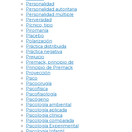
Personalidad
Personalidad autoritaria
Personalidad múltiple
Perversidad
Pícnico, tipo
Piromanía
Placebo
Polarización
Práctica distribuida
Práctica negativa
Prejuicio
Premack, principio de
Principio de Premack
Proyección
Psico
Psicocirugía
Psicofísica
Psicofisiología
Psicógeno
Psicología ambiental
Psicología aplicada
Psicología clínica
Psicología comparada
Psicología Experimental
Psicología Infantil