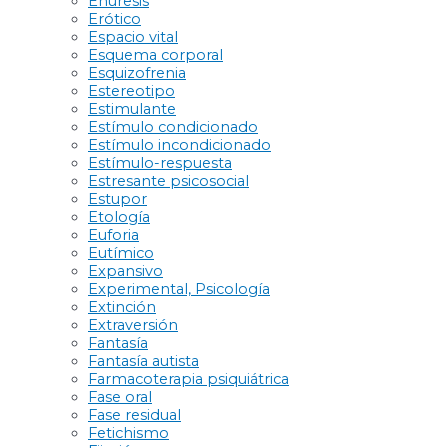
Enuresis
Erótico
Espacio vital
Esquema corporal
Esquizofrenia
Estereotipo
Estimulante
Estímulo condicionado
Estímulo incondicionado
Estímulo-respuesta
Estresante psicosocial
Estupor
Etología
Euforia
Eutímico
Expansivo
Experimental, Psicología
Extinción
Extraversión
Fantasía
Fantasía autista
Farmacoterapia psiquiátrica
Fase oral
Fase residual
Fetichismo