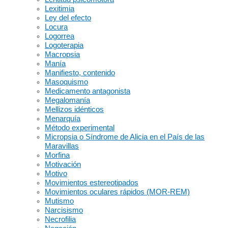
Lexitimia
Ley del efecto
Locura
Logorrea
Logoterapia
Macropsia
Manía
Manifiesto, contenido
Masoquismo
Medicamento antagonista
Megalomanía
Mellizos idénticos
Menarquía
Método experimental
Micropsia o Síndrome de Alicia en el País de las
Maravillas
Morfina
Motivación
Motivo
Movimientos estereotipados
Movimientos oculares rápidos (MOR-REM)
Mutismo
Narcisismo
Necrofilia