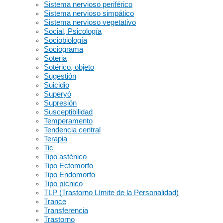
Sistema nervioso periférico
Sistema nervioso simpático
Sistema nervioso vegetativo
Social, Psicología
Sociobiología
Sociograma
Soteria
Sotérico, objeto
Sugestión
Suicidio
Superyó
Supresión
Susceptibilidad
Temperamento
Tendencia central
Terapia
Tic
Tipo asténico
Tipo Ectomorfo
Tipo Endomorfo
Tipo pícnico
TLP (Trastorno Límite de la Personalidad)
Trance
Transferencia
Trastorno