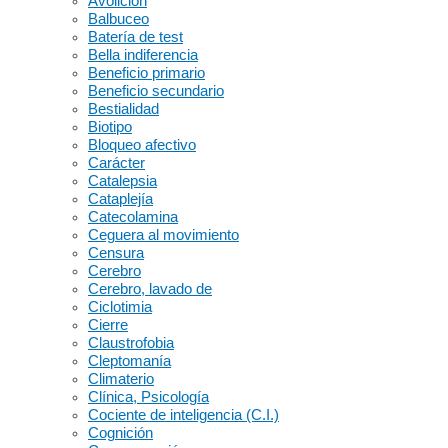
Avolición
Balbuceo
Batería de test
Bella indiferencia
Beneficio primario
Beneficio secundario
Bestialidad
Biotipo
Bloqueo afectivo
Carácter
Catalepsia
Cataplejía
Catecolamina
Ceguera al movimiento
Censura
Cerebro
Cerebro, lavado de
Ciclotimia
Cierre
Claustrofobia
Cleptomanía
Climaterio
Clínica, Psicología
Cociente de inteligencia (C.I.)
Cognición