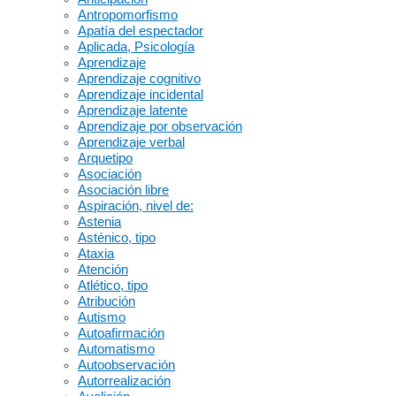
Antropomorfismo
Apatía del espectador
Aplicada, Psicología
Aprendizaje
Aprendizaje cognitivo
Aprendizaje incidental
Aprendizaje latente
Aprendizaje por observación
Aprendizaje verbal
Arquetipo
Asociación
Asociación libre
Aspiración, nivel de:
Astenia
Asténico, tipo
Ataxia
Atención
Atlético, tipo
Atribución
Autismo
Autoafirmación
Automatismo
Autoobservación
Autorrealización