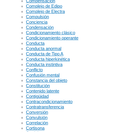
Compensación
Complejo de Edipo
Complejo de Electra
Compulsión
Conciencia
Condensación
Condicionamiento clásico
Condicionamiento operante
Conducta
Conducta anormal
Conducta de Tipo A
Conducta hiperkinética
Conducta instintiva
Conflicto
Confusión mental
Constancia del objeto
Constitución
Contenido latente
Contigüidad
Contracondicionamiento
Contratransferencia
Conversión
Convulsión
Correlación
Cortisona