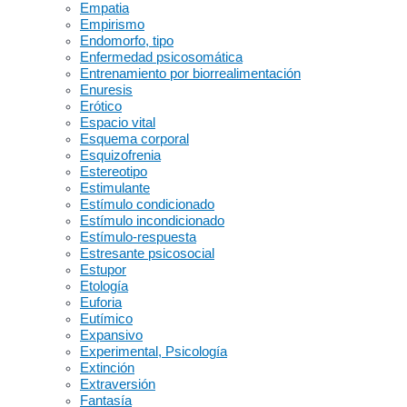
Empatia
Empirismo
Endomorfo, tipo
Enfermedad psicosomática
Entrenamiento por biorrealimentación
Enuresis
Erótico
Espacio vital
Esquema corporal
Esquizofrenia
Estereotipo
Estimulante
Estímulo condicionado
Estímulo incondicionado
Estímulo-respuesta
Estresante psicosocial
Estupor
Etología
Euforia
Eutímico
Expansivo
Experimental, Psicología
Extinción
Extraversión
Fantasía