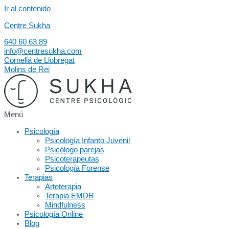
Ir al contenido
Centre Sukha
640 60 63 89
info@centresukha.com
Cornellá de Llobregat
Molins de Rei
Menú
Psicología
Psicología Infanto Juvenil
Psicólogo parejas
Psicoterapeutas
Psicología Forense
Terapias
Arteterapia
Terapia EMDR
Mindfulness
Psicología Online
Blog