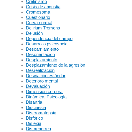
Cretinismo
Crisis de angustia
Cromosoma
Cuestionario
Curva normal
Delirium Tremens
Delusión
Dependencia del campo
Desarrollo psicosocial
Descarrilamiento
Desorientación
Desplazamiento
Desplazamiento de la agresión
Desrealización
Desviación estándar
Deterioro mental
Devaluación
Dimensión corporal
Dinámica, Psicología
Disartria
Discinesia
Discromatopsia
Disfórico
Dislexia
Dismenorrea