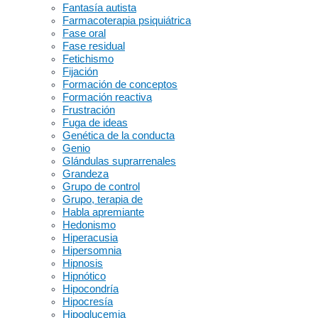
Fantasía autista
Farmacoterapia psiquiátrica
Fase oral
Fase residual
Fetichismo
Fijación
Formación de conceptos
Formación reactiva
Frustración
Fuga de ideas
Genética de la conducta
Genio
Glándulas suprarrenales
Grandeza
Grupo de control
Grupo, terapia de
Habla apremiante
Hedonismo
Hiperacusia
Hipersomnia
Hipnosis
Hipnótico
Hipocondría
Hipocresía
Hipoglucemia