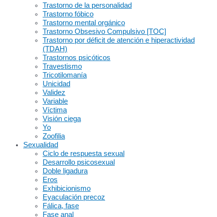
Trastorno de la personalidad
Trastorno fóbico
Trastorno mental orgánico
Trastorno Obsesivo Compulsivo [TOC]
Trastorno por déficit de atención e hiperactividad
(TDAH)
Trastornos psicóticos
Travestismo
Tricotilomanía
Unicidad
Validez
Variable
Víctima
Visión ciega
Yo
Zoofilia
Sexualidad
Ciclo de respuesta sexual
Desarrollo psicosexual
Doble ligadura
Eros
Exhibicionismo
Eyaculación precoz
Fálica, fase
Fase anal