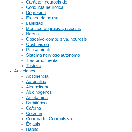
Carácter, neurosis de
Conducta neurótica
Depresión
Estado de ánimo
Labilidad
Maniaco-depresiva, psicosis
Nervio
Obsesivo-compulsiva, neurosis
Obstinación
Pensamiento
Sistema nervioso autónomo
Trastorno mental
Tristeza
Adicciones
Abstinencia
Adrenalina
Alcoholismo
Alucinógenos
Anfetamina
Barbitúrico
Cafeína
Cocaína
Comprador Compulsivo
Éxtasis
Hábito