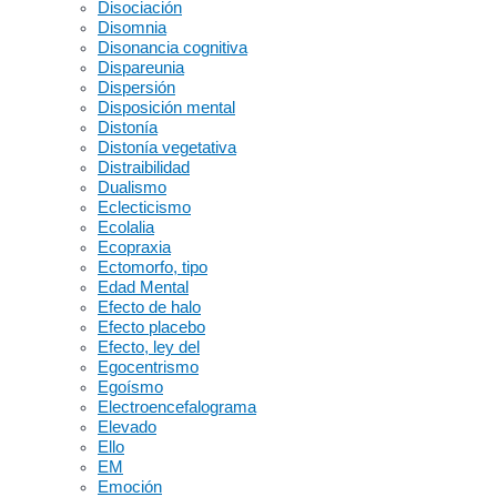
Disociación
Disomnia
Disonancia cognitiva
Dispareunia
Dispersión
Disposición mental
Distonía
Distonía vegetativa
Distraibilidad
Dualismo
Eclecticismo
Ecolalia
Ecopraxia
Ectomorfo, tipo
Edad Mental
Efecto de halo
Efecto placebo
Efecto, ley del
Egocentrismo
Egoísmo
Electroencefalograma
Elevado
Ello
EM
Emoción