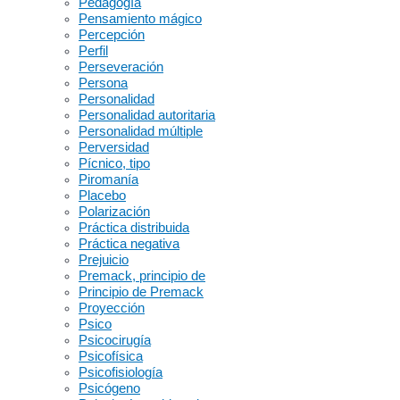
Pedagogía
Pensamiento mágico
Percepción
Perfil
Perseveración
Persona
Personalidad
Personalidad autoritaria
Personalidad múltiple
Perversidad
Pícnico, tipo
Piromanía
Placebo
Polarización
Práctica distribuida
Práctica negativa
Prejuicio
Premack, principio de
Principio de Premack
Proyección
Psico
Psicocirugía
Psicofísica
Psicofisiología
Psicógeno