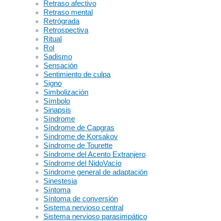
Retraso afectivo
Retraso mental
Retrógrada
Retrospectiva
Ritual
Rol
Sadismo
Sensación
Sentimiento de culpa
Signo
Simbolización
Símbolo
Sinapsis
Síndrome
Síndrome de Capgras
Síndrome de Korsakov
Síndrome de Tourette
Síndrome del Acento Extranjero
Síndrome del NidoVacío
Síndrome general de adaptación
Sinestesia
Síntoma
Síntoma de conversión
Sistema nervioso central
Sistema nervioso parasimpático