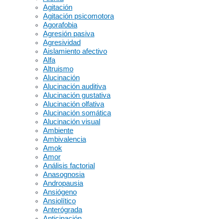
Agitación
Agitación psicomotora
Agorafobia
Agresión pasiva
Agresividad
Aislamiento afectivo
Alfa
Altruismo
Alucinación
Alucinación auditiva
Alucinación gustativa
Alucinación olfativa
Alucinación somática
Alucinación visual
Ambiente
Ambivalencia
Amok
Amor
Análisis factorial
Anasognosia
Andropausia
Ansiógeno
Ansiolítico
Anterógrada
Anticipación