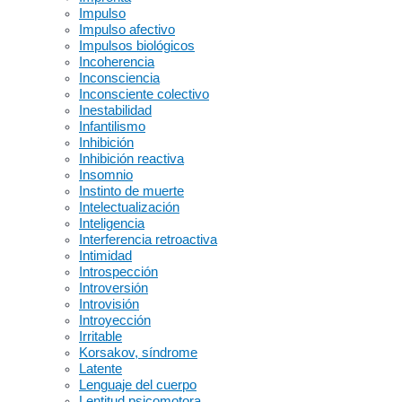
Impulso
Impulso afectivo
Impulsos biológicos
Incoherencia
Inconsciencia
Inconsciente colectivo
Inestabilidad
Infantilismo
Inhibición
Inhibición reactiva
Insomnio
Instinto de muerte
Intelectualización
Inteligencia
Interferencia retroactiva
Intimidad
Introspección
Introversión
Introvisión
Introyección
Irritable
Korsakov, síndrome
Latente
Lenguaje del cuerpo
Lentitud psicomotora