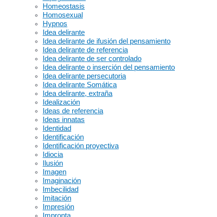
Homeostasis
Homosexual
Hypnos
Idea delirante
Idea delirante de ifusión del pensamiento
Idea delirante de referencia
Idea delirante de ser controlado
Idea delirante o inserción del pensamiento
Idea delirante persecutoria
Idea delirante Somática
Idea delirante, extraña
Idealización
Ideas de referencia
Ideas innatas
Identidad
Identificación
Identificación proyectiva
Idiocia
Ilusión
Imagen
Imaginación
Imbecilidad
Imitación
Impresión
Impronta