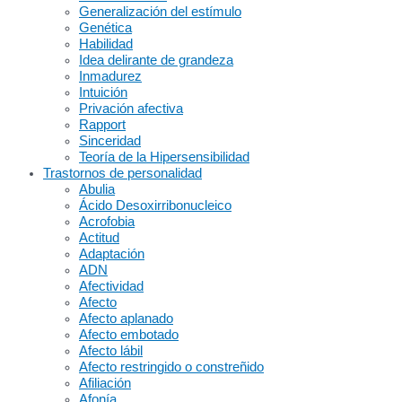
Generalización del estímulo
Genética
Habilidad
Idea delirante de grandeza
Inmadurez
Intuición
Privación afectiva
Rapport
Sinceridad
Teoría de la Hipersensibilidad
Trastornos de personalidad
Abulia
Ácido Desoxirribonucleico
Acrofobia
Actitud
Adaptación
ADN
Afectividad
Afecto
Afecto aplanado
Afecto embotado
Afecto lábil
Afecto restringido o constreñido
Afiliación
Afonía