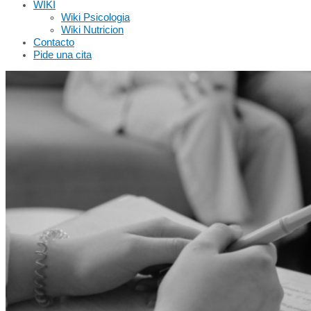
WIKI
Wiki Psicologia
Wiki Nutricion
Contacto
Pide una cita