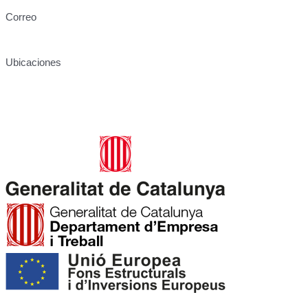
Correo
info@centresukha.com
Ubicaciones
Carrer de José Canalejas, 12, 08940 Cornellà de Llobregat,
Barcelona
Rambla de la Granja, 6-8, 08750 Molins de Rei, Barcelona