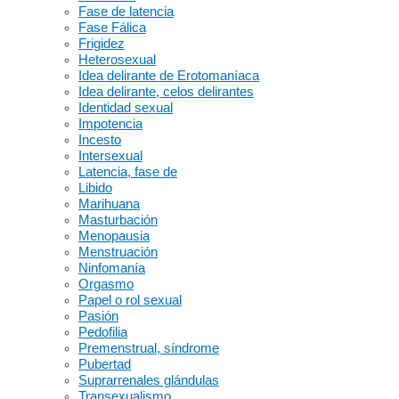
Fase de latencia
Fase Fálica
Frigidez
Heterosexual
Idea delirante de Erotomaníaca
Idea delirante, celos delirantes
Identidad sexual
Impotencia
Incesto
Intersexual
Latencia, fase de
Libido
Marihuana
Masturbación
Menopausia
Menstruación
Ninfomanía
Orgasmo
Papel o rol sexual
Pasión
Pedofilia
Premenstrual, síndrome
Pubertad
Suprarrenales glándulas
Transexualismo