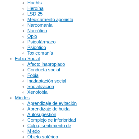
Hachís
Heroína
LSD 25
Medicamento agonista
Narcomanía
Narcótico
Opio
Psicofármaco
Psicótico
Toxicomanía
Fobia Social
Afecto inapropiado
Conducta social
Fobia
Inadaptación social
Socialización
Xenofobia
Miedos
Aprendizaje de evitación
Aprendizaje de huida
Autosugestión
Complejo de inferioridad
Culpa, sentimiento de
Miedo
Objeto sotérico