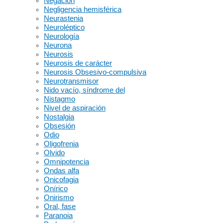
Negación
Negligencia hemisférica
Neurastenia
Neuroléptico
Neurología
Neurona
Neurosis
Neurosis de carácter
Neurosis Obsesivo-compulsiva
Neurotransmisor
Nido vacío, síndrome del
Nistagmo
Nivel de aspiración
Nostalgia
Obsesión
Odio
Oligofrenia
Olvido
Omnipotencia
Ondas alfa
Onicofagia
Onírico
Onirismo
Oral, fase
Paranoia