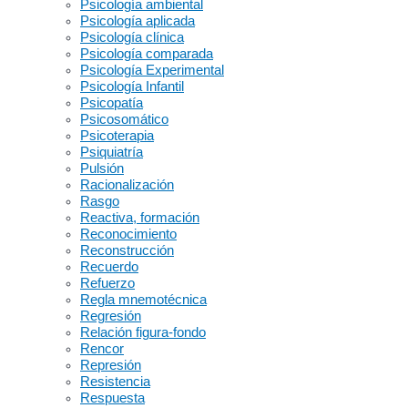
Psicología ambiental
Psicología aplicada
Psicología clínica
Psicología comparada
Psicología Experimental
Psicología Infantil
Psicopatía
Psicosomático
Psicoterapia
Psiquiatría
Pulsión
Racionalización
Rasgo
Reactiva, formación
Reconocimiento
Reconstrucción
Recuerdo
Refuerzo
Regla mnemotécnica
Regresión
Relación figura-fondo
Rencor
Represión
Resistencia
Respuesta