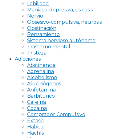
Labilidad
Maniaco-depresiva, psicosis
Nervio
Obsesivo-compulsiva, neurosis
Obstinación
Pensamiento
Sistema nervioso autónomo
Trastorno mental
Tristeza
Adicciones
Abstinencia
Adrenalina
Alcoholismo
Alucinógenos
Anfetamina
Barbitúrico
Cafeína
Cocaína
Comprador Compulsivo
Éxtasis
Hábito
Hachís