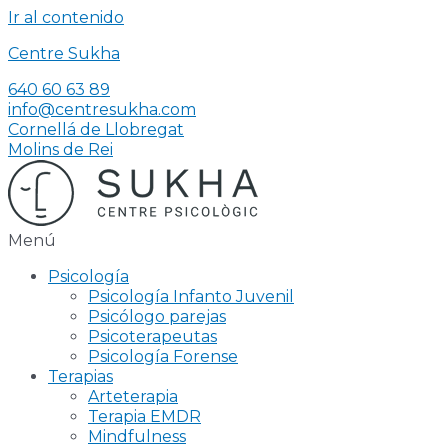
Ir al contenido
Centre Sukha
640 60 63 89
info@centresukha.com
Cornellá de Llobregat
Molins de Rei
Menú
Psicología
Psicología Infanto Juvenil
Psicólogo parejas
Psicoterapeutas
Psicología Forense
Terapias
Arteterapia
Terapia EMDR
Mindfulness