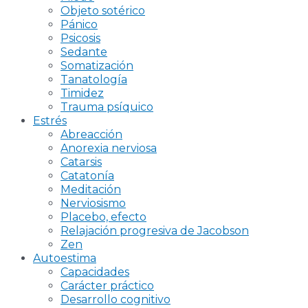
Objeto sotérico
Pánico
Psicosis
Sedante
Somatización
Tanatología
Timidez
Trauma psíquico
Estrés
Abreacción
Anorexia nerviosa
Catarsis
Catatonía
Meditación
Nerviosismo
Placebo, efecto
Relajación progresiva de Jacobson
Zen
Autoestima
Capacidades
Carácter práctico
Desarrollo cognitivo