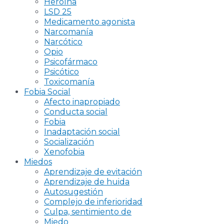
Heroína
LSD 25
Medicamento agonista
Narcomanía
Narcótico
Opio
Psicofármaco
Psicótico
Toxicomanía
Fobia Social
Afecto inapropiado
Conducta social
Fobia
Inadaptación social
Socialización
Xenofobia
Miedos
Aprendizaje de evitación
Aprendizaje de huida
Autosugestión
Complejo de inferioridad
Culpa, sentimiento de
Miedo