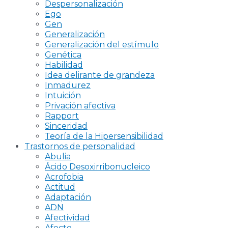
Despersonalización
Ego
Gen
Generalización
Generalización del estímulo
Genética
Habilidad
Idea delirante de grandeza
Inmadurez
Intuición
Privación afectiva
Rapport
Sinceridad
Teoría de la Hipersensibilidad
Trastornos de personalidad
Abulia
Ácido Desoxirribonucleico
Acrofobia
Actitud
Adaptación
ADN
Afectividad
Afecto