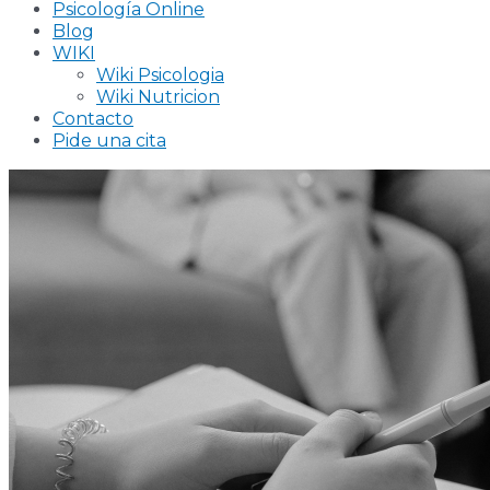
Psicología Online
Blog
WIKI
Wiki Psicologia
Wiki Nutricion
Contacto
Pide una cita