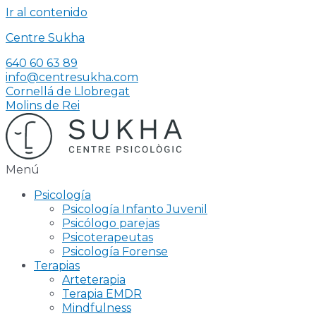
Ir al contenido
Centre Sukha
640 60 63 89
info@centresukha.com
Cornellá de Llobregat
Molins de Rei
Menú
Psicología
Psicología Infanto Juvenil
Psicólogo parejas
Psicoterapeutas
Psicología Forense
Terapias
Arteterapia
Terapia EMDR
Mindfulness