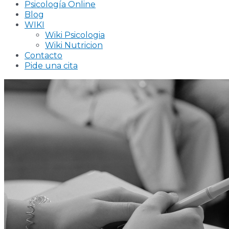
Psicología Online
Blog
WIKI
Wiki Psicologia
Wiki Nutricion
Contacto
Pide una cita