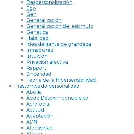
Despersonalización
Ego
Gen
Generalización
Generalización del estímulo
Genética
Habilidad
Idea delirante de grandeza
Inmadurez
Intuición
Privación afectiva
Rapport
Sinceridad
Teoría de la Hipersensibilidad
Trastornos de personalidad
Abulia
Ácido Desoxirribonucleico
Acrofobia
Actitud
Adaptación
ADN
Afectividad
Afecto