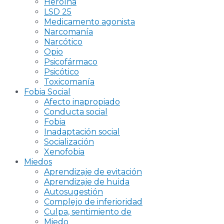
Heroína
LSD 25
Medicamento agonista
Narcomanía
Narcótico
Opio
Psicofármaco
Psicótico
Toxicomanía
Fobia Social
Afecto inapropiado
Conducta social
Fobia
Inadaptación social
Socialización
Xenofobia
Miedos
Aprendizaje de evitación
Aprendizaje de huida
Autosugestión
Complejo de inferioridad
Culpa, sentimiento de
Miedo