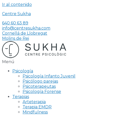
Ir al contenido
Centre Sukha
640 60 63 89
info@centresukha.com
Cornellá de Llobregat
Molins de Rei
Menú
Psicología
Psicología Infanto Juvenil
Psicólogo parejas
Psicoterapeutas
Psicología Forense
Terapias
Arteterapia
Terapia EMDR
Mindfulness