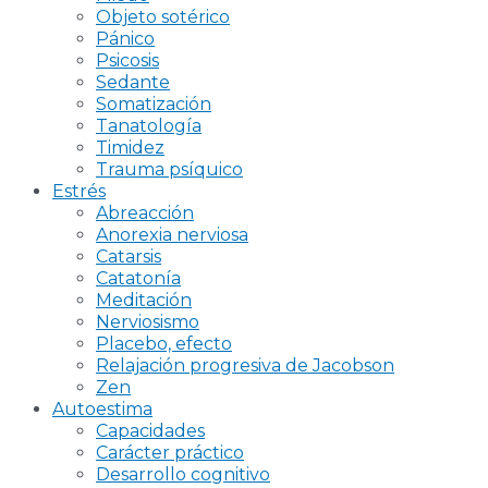
Objeto sotérico
Pánico
Psicosis
Sedante
Somatización
Tanatología
Timidez
Trauma psíquico
Estrés
Abreacción
Anorexia nerviosa
Catarsis
Catatonía
Meditación
Nerviosismo
Placebo, efecto
Relajación progresiva de Jacobson
Zen
Autoestima
Capacidades
Carácter práctico
Desarrollo cognitivo