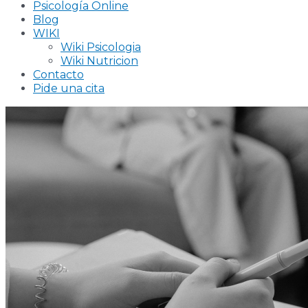
Psicología Online
Blog
WIKI
Wiki Psicologia
Wiki Nutricion
Contacto
Pide una cita