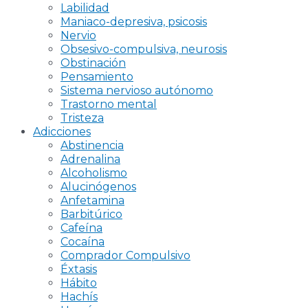
Labilidad
Maniaco-depresiva, psicosis
Nervio
Obsesivo-compulsiva, neurosis
Obstinación
Pensamiento
Sistema nervioso autónomo
Trastorno mental
Tristeza
Adicciones
Abstinencia
Adrenalina
Alcoholismo
Alucinógenos
Anfetamina
Barbitúrico
Cafeína
Cocaína
Comprador Compulsivo
Éxtasis
Hábito
Hachís