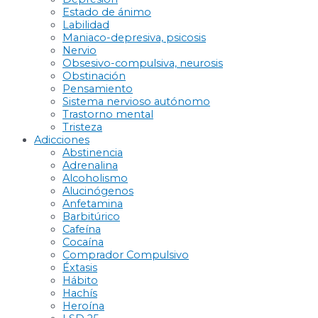
Estado de ánimo
Labilidad
Maniaco-depresiva, psicosis
Nervio
Obsesivo-compulsiva, neurosis
Obstinación
Pensamiento
Sistema nervioso autónomo
Trastorno mental
Tristeza
Adicciones
Abstinencia
Adrenalina
Alcoholismo
Alucinógenos
Anfetamina
Barbitúrico
Cafeína
Cocaína
Comprador Compulsivo
Éxtasis
Hábito
Hachís
Heroína