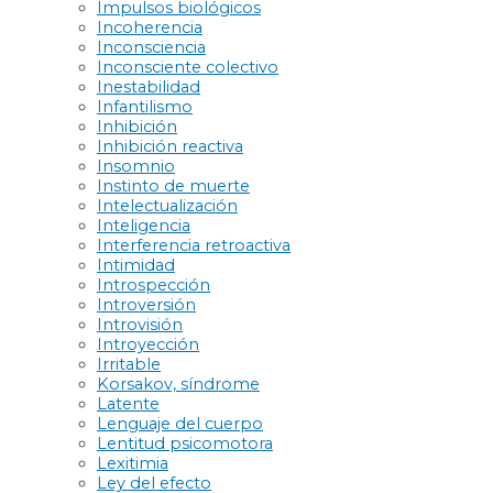
Impulsos biológicos
Incoherencia
Inconsciencia
Inconsciente colectivo
Inestabilidad
Infantilismo
Inhibición
Inhibición reactiva
Insomnio
Instinto de muerte
Intelectualización
Inteligencia
Interferencia retroactiva
Intimidad
Introspección
Introversión
Introvisión
Introyección
Irritable
Korsakov, síndrome
Latente
Lenguaje del cuerpo
Lentitud psicomotora
Lexitimia
Ley del efecto