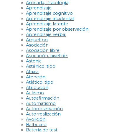
Aplicada, Psicología
Aprendizaje
Aprendizaje cognitivo
Aprendizaje incidental
Aprendizaje latente
Aprendizaje por observación
Aprendizaje verbal
Arquetipo
Asociación
Asociación libre
Aspiración, nivel de:
Astenia
Asténico, tipo
Ataxia
Atención
Atlético, tipo
Atribución
Autismo
Autoafirmación
Automatismo
Autoobservación
Autorrealización
Avolición
Balbuceo
Batería de test