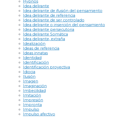
Hypnos
Idea delirante
Idea delirante de ifusión del pensamiento
Idea delirante de referencia
Idea delirante de ser controlado
Idea delirante o inserción del pensamiento
Idea delirante persecutoria
Idea delirante Somática
Idea delirante, extraña
Idealización
Ideas de referencia
Ideas innatas
Identidad
Identificación
Identificación proyectiva
Idiocia
Ilusión
Imagen
Imaginación
Imbecilidad
Imitación
Impresión
Impronta
Impulso
Impulso afectivo