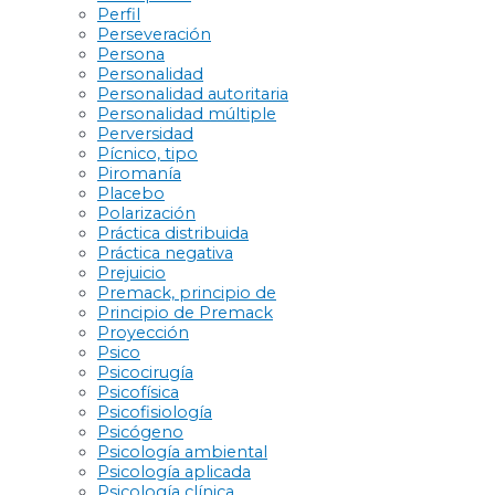
Perfil
Perseveración
Persona
Personalidad
Personalidad autoritaria
Personalidad múltiple
Perversidad
Pícnico, tipo
Piromanía
Placebo
Polarización
Práctica distribuida
Práctica negativa
Prejuicio
Premack, principio de
Principio de Premack
Proyección
Psico
Psicocirugía
Psicofísica
Psicofisiología
Psicógeno
Psicología ambiental
Psicología aplicada
Psicología clínica