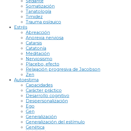
Sedante
Somatización
Tanatología
Timidez
Trauma psíquico
Estrés
Abreacción
Anorexia nerviosa
Catarsis
Catatonía
Meditación
Nerviosismo
Placebo, efecto
Relajación progresiva de Jacobson
Zen
Autoestima
Capacidades
Carácter práctico
Desarrollo cognitivo
Despersonalización
Ego
Gen
Generalización
Generalización del estímulo
Genética