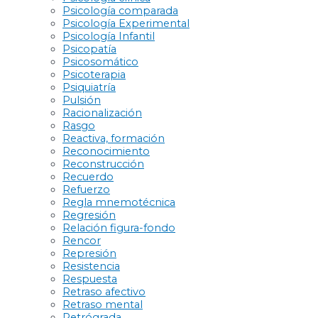
Psicología comparada
Psicología Experimental
Psicología Infantil
Psicopatía
Psicosomático
Psicoterapia
Psiquiatría
Pulsión
Racionalización
Rasgo
Reactiva, formación
Reconocimiento
Reconstrucción
Recuerdo
Refuerzo
Regla mnemotécnica
Regresión
Relación figura-fondo
Rencor
Represión
Resistencia
Respuesta
Retraso afectivo
Retraso mental
Retrógrada