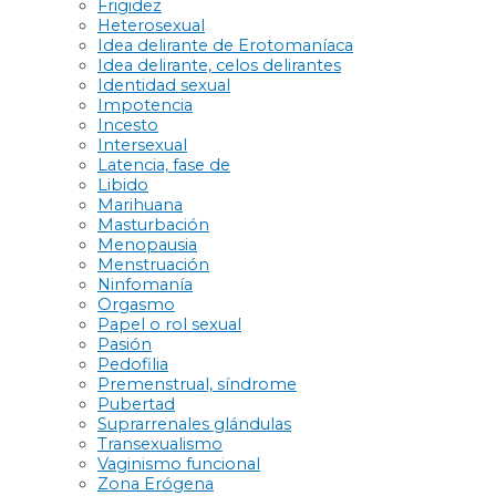
Frigidez
Heterosexual
Idea delirante de Erotomaníaca
Idea delirante, celos delirantes
Identidad sexual
Impotencia
Incesto
Intersexual
Latencia, fase de
Libido
Marihuana
Masturbación
Menopausia
Menstruación
Ninfomanía
Orgasmo
Papel o rol sexual
Pasión
Pedofilia
Premenstrual, síndrome
Pubertad
Suprarrenales glándulas
Transexualismo
Vaginismo funcional
Zona Erógena