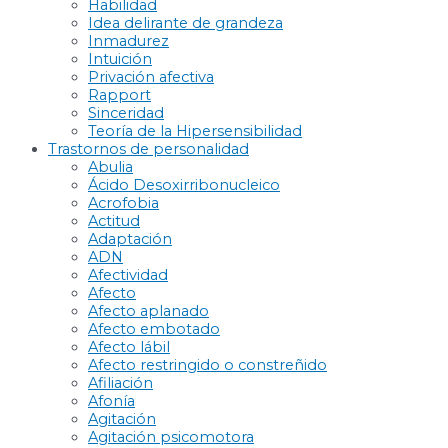
Habilidad
Idea delirante de grandeza
Inmadurez
Intuición
Privación afectiva
Rapport
Sinceridad
Teoría de la Hipersensibilidad
Trastornos de personalidad
Abulia
Ácido Desoxirribonucleico
Acrofobia
Actitud
Adaptación
ADN
Afectividad
Afecto
Afecto aplanado
Afecto embotado
Afecto lábil
Afecto restringido o constreñido
Afiliación
Afonía
Agitación
Agitación psicomotora