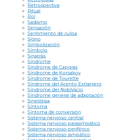
Retrospectiva
Ritual
Rol
Sadismo
Sensación
Sentimiento de culpa
Signo
Simbolización
Símbolo
Sinapsis
Síndrome
Síndrome de Capgras
Síndrome de Korsakov
Síndrome de Tourette
Síndrome del Acento Extranjero
Síndrome del NidoVacío
Síndrome general de adaptación
Sinestesia
Síntoma
Síntoma de conversión
Sistema nervioso central
Sistema nervioso parasimpático
Sistema nervioso periférico
Sistema nervioso simpático