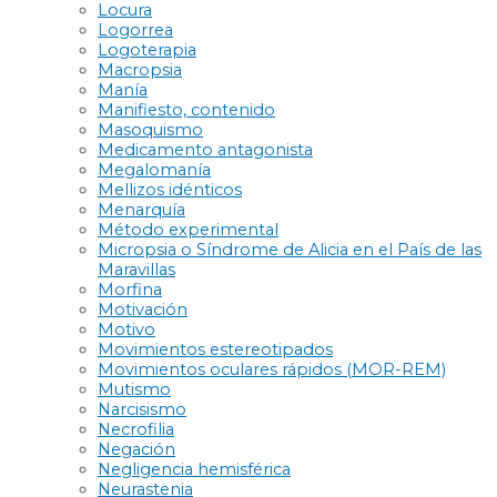
Locura
Logorrea
Logoterapia
Macropsia
Manía
Manifiesto, contenido
Masoquismo
Medicamento antagonista
Megalomanía
Mellizos idénticos
Menarquía
Método experimental
Micropsia o Síndrome de Alicia en el País de las
Maravillas
Morfina
Motivación
Motivo
Movimientos estereotipados
Movimientos oculares rápidos (MOR-REM)
Mutismo
Narcisismo
Necrofilia
Negación
Negligencia hemisférica
Neurastenia