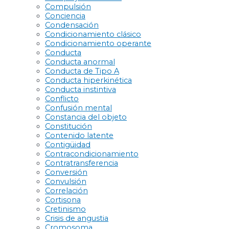
Compulsión
Conciencia
Condensación
Condicionamiento clásico
Condicionamiento operante
Conducta
Conducta anormal
Conducta de Tipo A
Conducta hiperkinética
Conducta instintiva
Conflicto
Confusión mental
Constancia del objeto
Constitución
Contenido latente
Contigüidad
Contracondicionamiento
Contratransferencia
Conversión
Convulsión
Correlación
Cortisona
Cretinismo
Crisis de angustia
Cromosoma