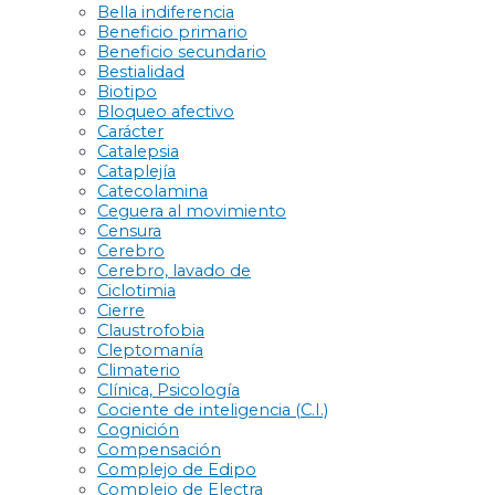
Bella indiferencia
Beneficio primario
Beneficio secundario
Bestialidad
Biotipo
Bloqueo afectivo
Carácter
Catalepsia
Cataplejía
Catecolamina
Ceguera al movimiento
Censura
Cerebro
Cerebro, lavado de
Ciclotimia
Cierre
Claustrofobia
Cleptomanía
Climaterio
Clínica, Psicología
Cociente de inteligencia (C.I.)
Cognición
Compensación
Complejo de Edipo
Complejo de Electra