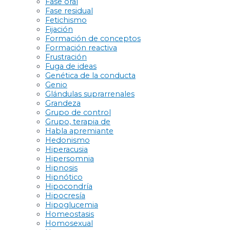
Fase oral
Fase residual
Fetichismo
Fijación
Formación de conceptos
Formación reactiva
Frustración
Fuga de ideas
Genética de la conducta
Genio
Glándulas suprarrenales
Grandeza
Grupo de control
Grupo, terapia de
Habla apremiante
Hedonismo
Hiperacusia
Hipersomnia
Hipnosis
Hipnótico
Hipocondría
Hipocresía
Hipoglucemia
Homeostasis
Homosexual