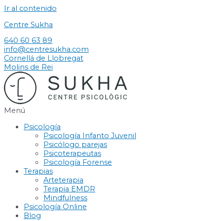
Ir al contenido
Centre Sukha
640 60 63 89
info@centresukha.com
Cornellá de Llobregat
Molins de Rei
Menú
Psicología
Psicología Infanto Juvenil
Psicólogo parejas
Psicoterapeutas
Psicología Forense
Terapias
Arteterapia
Terapia EMDR
Mindfulness
Psicología Online
Blog