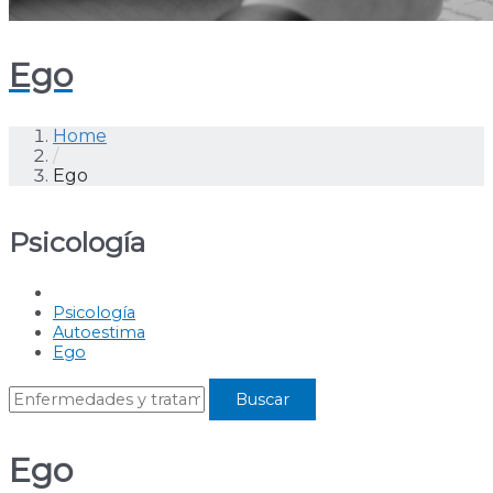
Ego
Home
/
Ego
Psicología
Psicología
Autoestima
Ego
Ego