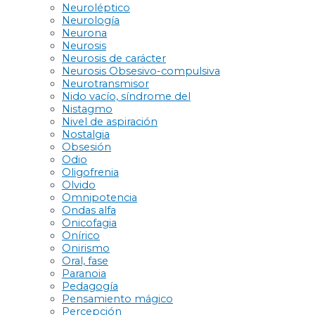
Neuroléptico
Neurología
Neurona
Neurosis
Neurosis de carácter
Neurosis Obsesivo-compulsiva
Neurotransmisor
Nido vacío, síndrome del
Nistagmo
Nivel de aspiración
Nostalgia
Obsesión
Odio
Oligofrenia
Olvido
Omnipotencia
Ondas alfa
Onicofagia
Onírico
Onirismo
Oral, fase
Paranoia
Pedagogía
Pensamiento mágico
Percepción