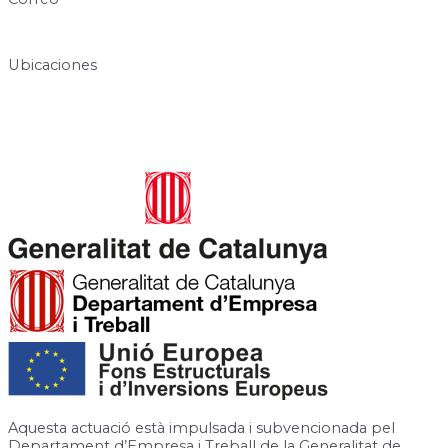
info@centresukha.com
Ubicaciones
Carrer de José Canalejas, 12, 08940 Cornellà de Llobregat,
Barcelona
Rambla de la Granja, 6-8, 08750 Molins de Rei, Barcelona
Aquesta actuació està impulsada i subvencionada pel
Departament d’Empresa i Treball de la Generalitat de