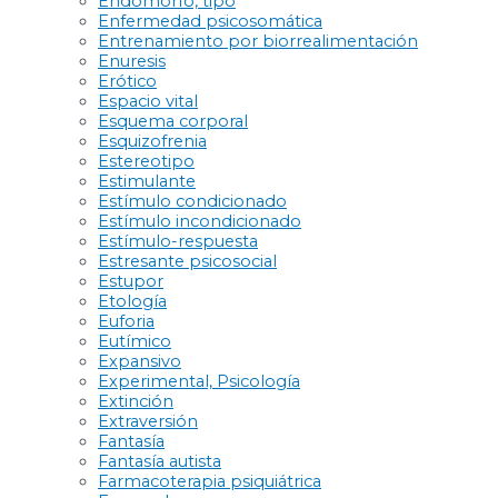
Endomorfo, tipo
Enfermedad psicosomática
Entrenamiento por biorrealimentación
Enuresis
Erótico
Espacio vital
Esquema corporal
Esquizofrenia
Estereotipo
Estimulante
Estímulo condicionado
Estímulo incondicionado
Estímulo-respuesta
Estresante psicosocial
Estupor
Etología
Euforia
Eutímico
Expansivo
Experimental, Psicología
Extinción
Extraversión
Fantasía
Fantasía autista
Farmacoterapia psiquiátrica