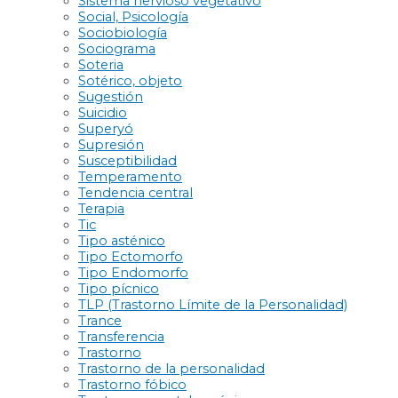
Sistema nervioso vegetativo
Social, Psicología
Sociobiología
Sociograma
Soteria
Sotérico, objeto
Sugestión
Suicidio
Superyó
Supresión
Susceptibilidad
Temperamento
Tendencia central
Terapia
Tic
Tipo asténico
Tipo Ectomorfo
Tipo Endomorfo
Tipo pícnico
TLP (Trastorno Límite de la Personalidad)
Trance
Transferencia
Trastorno
Trastorno de la personalidad
Trastorno fóbico