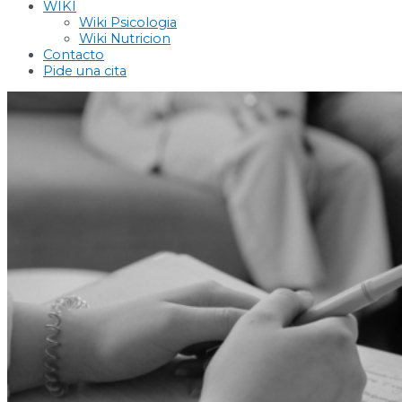
WIKI
Wiki Psicologia
Wiki Nutricion
Contacto
Pide una cita