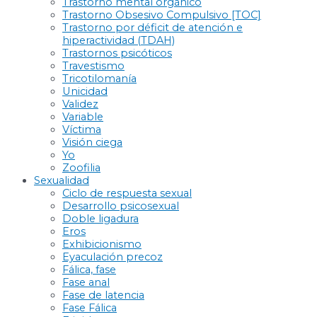
Trastorno mental orgánico
Trastorno Obsesivo Compulsivo [TOC]
Trastorno por déficit de atención e
hiperactividad (TDAH)
Trastornos psicóticos
Travestismo
Tricotilomanía
Unicidad
Validez
Variable
Víctima
Visión ciega
Yo
Zoofilia
Sexualidad
Ciclo de respuesta sexual
Desarrollo psicosexual
Doble ligadura
Eros
Exhibicionismo
Eyaculación precoz
Fálica, fase
Fase anal
Fase de latencia
Fase Fálica