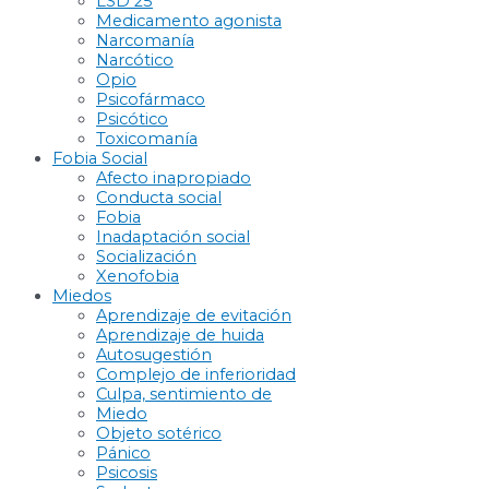
LSD 25
Medicamento agonista
Narcomanía
Narcótico
Opio
Psicofármaco
Psicótico
Toxicomanía
Fobia Social
Afecto inapropiado
Conducta social
Fobia
Inadaptación social
Socialización
Xenofobia
Miedos
Aprendizaje de evitación
Aprendizaje de huida
Autosugestión
Complejo de inferioridad
Culpa, sentimiento de
Miedo
Objeto sotérico
Pánico
Psicosis