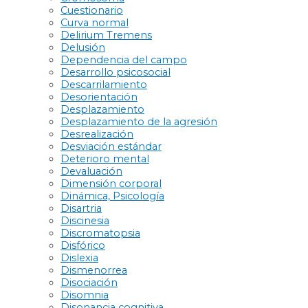
Cuestionario
Curva normal
Delirium Tremens
Delusión
Dependencia del campo
Desarrollo psicosocial
Descarrilamiento
Desorientación
Desplazamiento
Desplazamiento de la agresión
Desrealización
Desviación estándar
Deterioro mental
Devaluación
Dimensión corporal
Dinámica, Psicología
Disartria
Discinesia
Discromatopsia
Disfórico
Dislexia
Dismenorrea
Disociación
Disomnia
Disonancia cognitiva