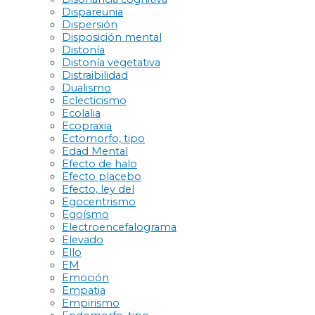
Dispareunia
Dispersión
Disposición mental
Distonía
Distonía vegetativa
Distraibilidad
Dualismo
Eclecticismo
Ecolalia
Ecopraxia
Ectomorfo, tipo
Edad Mental
Efecto de halo
Efecto placebo
Efecto, ley del
Egocentrismo
Egoísmo
Electroencefalograma
Elevado
Ello
EM
Emoción
Empatia
Empirismo