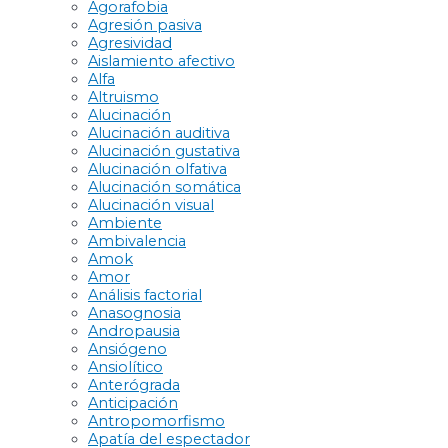
Agorafobia
Agresión pasiva
Agresividad
Aislamiento afectivo
Alfa
Altruismo
Alucinación
Alucinación auditiva
Alucinación gustativa
Alucinación olfativa
Alucinación somática
Alucinación visual
Ambiente
Ambivalencia
Amok
Amor
Análisis factorial
Anasognosia
Andropausia
Ansiógeno
Ansiolítico
Anterógrada
Anticipación
Antropomorfismo
Apatía del espectador