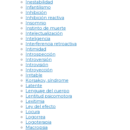
Inestabilidad
Infantilismo
Inhibición
Inhibición reactiva
Insomnio
Instinto de muerte
Intelectualización
Inteligencia
Interferencia retroactiva
Intimidad
Introspección
Introversión
Introvisión
Introyección
Irritable
Korsakov, síndrome
Latente
Lenguaje del cuerpo
Lentitud psicomotora
Lexitimia
Ley del efecto
Locura
Logorrea
Logoterapia
Macropsia