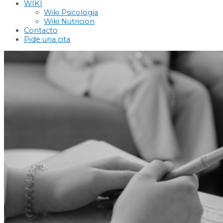
WIKI
Wiki Psicologia
Wiki Nutricion
Contacto
Pide una cita