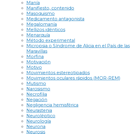
Manía
Manifiesto, contenido
Masoquismo
Medicamento antagonista
Megalomanía
Mellizos idénticos
Menarquía
Método experimental
Micropsia o Síndrome de Alicia en el País de las
Maravillas
Morfina
Motivación
Motivo
Movimientos estereotipados
Movimientos oculares rápidos (MOR-REM)
Mutismo
Narcisismo
Necrofilia
Negación
Negligencia hemisférica
Neurastenia
Neuroléptico
Neurología
Neurona
Neurosis