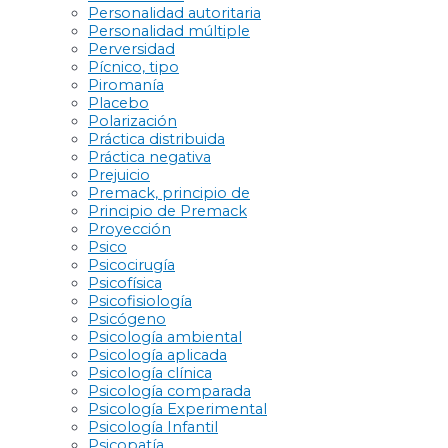
Personalidad autoritaria
Personalidad múltiple
Perversidad
Pícnico, tipo
Piromanía
Placebo
Polarización
Práctica distribuida
Práctica negativa
Prejuicio
Premack, principio de
Principio de Premack
Proyección
Psico
Psicocirugía
Psicofísica
Psicofisiología
Psicógeno
Psicología ambiental
Psicología aplicada
Psicología clínica
Psicología comparada
Psicología Experimental
Psicología Infantil
Psicopatía