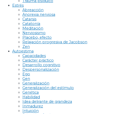
Trauma psíquico
Estrés
Abreacción
Anorexia nerviosa
Catarsis
Catatonía
Meditación
Nerviosismo
Placebo, efecto
Relajación progresiva de Jacobson
Zen
Autoestima
Capacidades
Carácter práctico
Desarrollo cognitivo
Despersonalización
Ego
Gen
Generalización
Generalización del estímulo
Genética
Habilidad
Idea delirante de grandeza
Inmadurez
Intuición