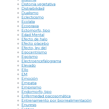
Distonía vegetativa
Distraibilidad
Dualismo
Eclecticismo
Ecolalia
Ecopraxia
Ectomorfo, tipo
Edad Mental
Efecto de halo
Efecto placebo
Efecto, ley del
Egocentrismo
Egoísmo
Electroencefalograma
Elevado
Ello
EM
Emoción
Empatia
Empirismo
Endomorfo, tipo
Enfermedad psicosomática
Entrenamiento por biorrealimentación
Enuresis