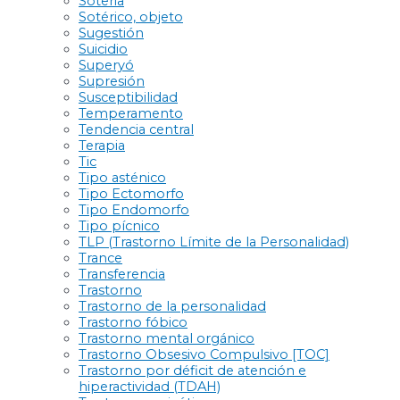
Soteria
Sotérico, objeto
Sugestión
Suicidio
Superyó
Supresión
Susceptibilidad
Temperamento
Tendencia central
Terapia
Tic
Tipo asténico
Tipo Ectomorfo
Tipo Endomorfo
Tipo pícnico
TLP (Trastorno Límite de la Personalidad)
Trance
Transferencia
Trastorno
Trastorno de la personalidad
Trastorno fóbico
Trastorno mental orgánico
Trastorno Obsesivo Compulsivo [TOC]
Trastorno por déficit de atención e
hiperactividad (TDAH)