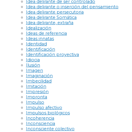
Idea delirante de ser controlado
Idea delirante o inserción del pensamiento
Idea delirante persecutoria
Idea delirante Somática
Idea delirante, extraña
Idealización
Ideas de referencia
Ideas innatas
Identidad
Identificación
Identificación proyectiva
Idiocia
Ilusión
Imagen
Imaginación
Imbecilidad
Imitación
Impresión
Impronta
Impulso
Impulso afectivo
Impulsos biológicos
Incoherencia
Inconsciencia
Inconsciente colectivo