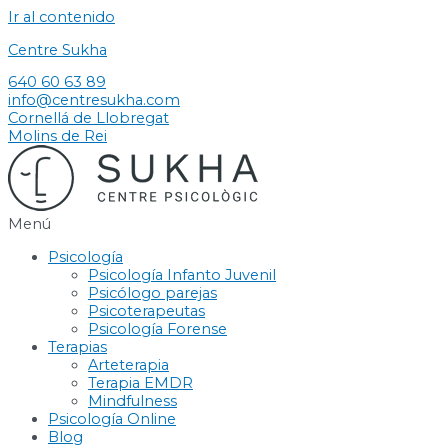
Ir al contenido
Centre Sukha
640 60 63 89
info@centresukha.com
Cornellá de Llobregat
Molins de Rei
Menú
Psicología
Psicología Infanto Juvenil
Psicólogo parejas
Psicoterapeutas
Psicología Forense
Terapias
Arteterapia
Terapia EMDR
Mindfulness
Psicología Online
Blog