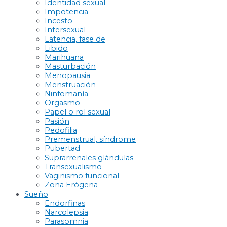
Identidad sexual
Impotencia
Incesto
Intersexual
Latencia, fase de
Libido
Marihuana
Masturbación
Menopausia
Menstruación
Ninfomanía
Orgasmo
Papel o rol sexual
Pasión
Pedofilia
Premenstrual, síndrome
Pubertad
Suprarrenales glándulas
Transexualismo
Vaginismo funcional
Zona Erógena
Sueño
Endorfinas
Narcolepsia
Parasomnia