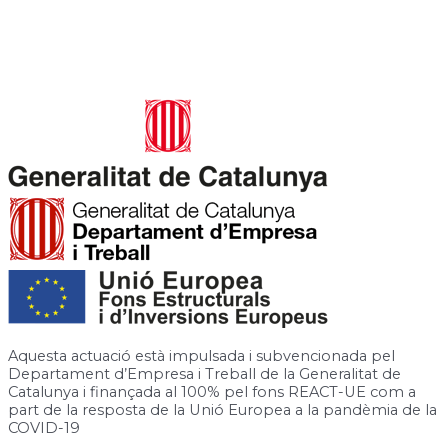
Carrer de José Canalejas, 12, 08940 Cornellà de Llobregat,
Barcelona
Rambla de la Granja, 6-8, 08750 Molins de Rei, Barcelona
Aquesta actuació està impulsada i subvencionada pel
Departament d’Empresa i Treball de la Generalitat de
Catalunya i finançada al 100% pel fons REACT-UE com a
part de la resposta de la Unió Europea a la pandèmia de la
COVID-19