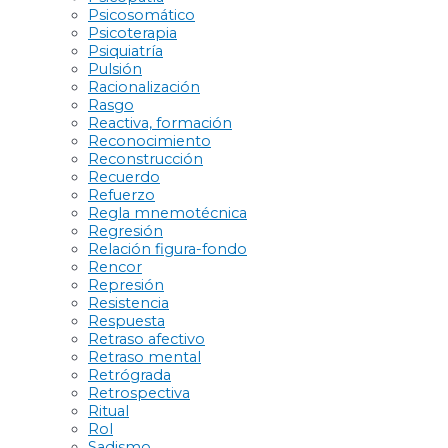
Psicosomático
Psicoterapia
Psiquiatría
Pulsión
Racionalización
Rasgo
Reactiva, formación
Reconocimiento
Reconstrucción
Recuerdo
Refuerzo
Regla mnemotécnica
Regresión
Relación figura-fondo
Rencor
Represión
Resistencia
Respuesta
Retraso afectivo
Retraso mental
Retrógrada
Retrospectiva
Ritual
Rol
Sadismo