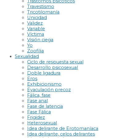
Trastornos psicóticos
Travestismo
Tricotilomanía
Unicidad
Validez
Variable
Víctima
Visión ciega
Yo
Zoofilia
Sexualidad
Ciclo de respuesta sexual
Desarrollo psicosexual
Doble ligadura
Eros
Exhibicionismo
Eyaculación precoz
Fálica, fase
Fase anal
Fase de latencia
Fase Fálica
Frigidez
Heterosexual
Idea delirante de Erotomaníaca
Idea delirante, celos delirantes