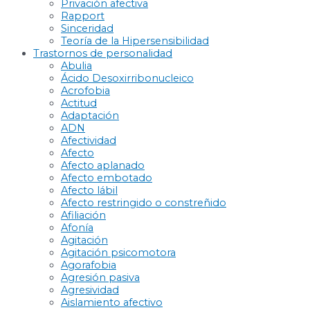
Privación afectiva
Rapport
Sinceridad
Teoría de la Hipersensibilidad
Trastornos de personalidad
Abulia
Ácido Desoxirribonucleico
Acrofobia
Actitud
Adaptación
ADN
Afectividad
Afecto
Afecto aplanado
Afecto embotado
Afecto lábil
Afecto restringido o constreñido
Afiliación
Afonía
Agitación
Agitación psicomotora
Agorafobia
Agresión pasiva
Agresividad
Aislamiento afectivo