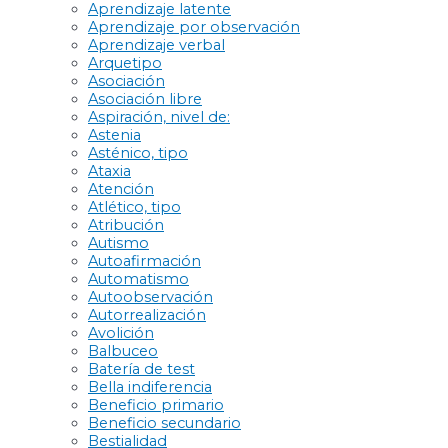
Aprendizaje latente
Aprendizaje por observación
Aprendizaje verbal
Arquetipo
Asociación
Asociación libre
Aspiración, nivel de:
Astenia
Asténico, tipo
Ataxia
Atención
Atlético, tipo
Atribución
Autismo
Autoafirmación
Automatismo
Autoobservación
Autorrealización
Avolición
Balbuceo
Batería de test
Bella indiferencia
Beneficio primario
Beneficio secundario
Bestialidad