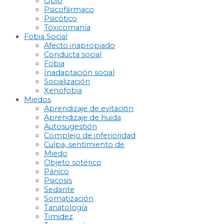
Opio
Psicofármaco
Psicótico
Toxicomanía
Fobia Social
Afecto inapropiado
Conducta social
Fobia
Inadaptación social
Socialización
Xenofobia
Miedos
Aprendizaje de evitación
Aprendizaje de huida
Autosugestión
Complejo de inferioridad
Culpa, sentimiento de
Miedo
Objeto sotérico
Pánico
Psicosis
Sedante
Somatización
Tanatología
Timidez