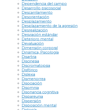
Dependencia del campo
Desarrollo psicosocial
Descarrilamiento
Desorientación
Desplazamiento
Desplazamiento de la agresión
Desrealización
Desviación estándar
Deterioro mental
Devaluación
Dimensión corporal
Dinámica, Psicología
Disartria
Discinesia
Discromatopsia
Disfórico
Dislexia
Dismenorrea
Disociación
Disomnia
Disonancia cognitiva
Dispareunia
Dispersión
Disposición mental
Distonía