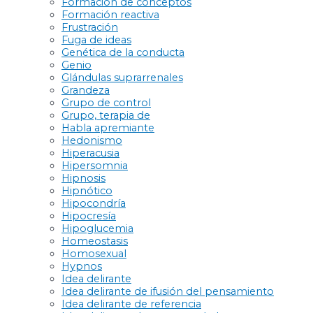
Formación de conceptos
Formación reactiva
Frustración
Fuga de ideas
Genética de la conducta
Genio
Glándulas suprarrenales
Grandeza
Grupo de control
Grupo, terapia de
Habla apremiante
Hedonismo
Hiperacusia
Hipersomnia
Hipnosis
Hipnótico
Hipocondría
Hipocresía
Hipoglucemia
Homeostasis
Homosexual
Hypnos
Idea delirante
Idea delirante de ifusión del pensamiento
Idea delirante de referencia