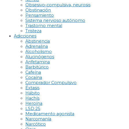
Obsesivo-compulsiva, neurosis
Obstinación
Pensamiento
Sistema nervioso autónomo
Trastorno mental
Tristeza
Adicciones
Abstinencia
Adrenalina
Alcoholismo
Alucinógenos
Anfetamina
Barbitúrico
Cafeína
Cocaína
Comprador Compulsivo
Éxtasis
Hábito
Hachís
Heroína
LSD 25
Medicamento agonista
Narcomanía
Narcótico