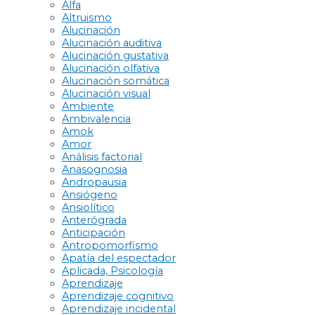
Alfa
Altruismo
Alucinación
Alucinación auditiva
Alucinación gustativa
Alucinación olfativa
Alucinación somática
Alucinación visual
Ambiente
Ambivalencia
Amok
Amor
Análisis factorial
Anasognosia
Andropausia
Ansiógeno
Ansiolítico
Anterógrada
Anticipación
Antropomorfismo
Apatía del espectador
Aplicada, Psicología
Aprendizaje
Aprendizaje cognitivo
Aprendizaje incidental