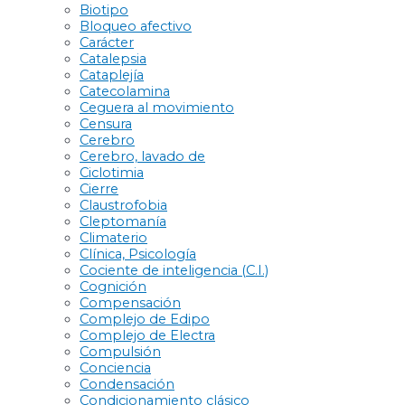
Biotipo
Bloqueo afectivo
Carácter
Catalepsia
Cataplejía
Catecolamina
Ceguera al movimiento
Censura
Cerebro
Cerebro, lavado de
Ciclotimia
Cierre
Claustrofobia
Cleptomanía
Climaterio
Clínica, Psicología
Cociente de inteligencia (C.I.)
Cognición
Compensación
Complejo de Edipo
Complejo de Electra
Compulsión
Conciencia
Condensación
Condicionamiento clásico