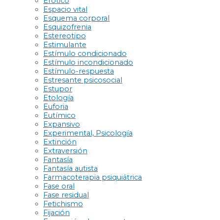
Erótico
Espacio vital
Esquema corporal
Esquizofrenia
Estereotipo
Estimulante
Estímulo condicionado
Estímulo incondicionado
Estímulo-respuesta
Estresante psicosocial
Estupor
Etología
Euforia
Eutímico
Expansivo
Experimental, Psicología
Extinción
Extraversión
Fantasía
Fantasía autista
Farmacoterapia psiquiátrica
Fase oral
Fase residual
Fetichismo
Fijación