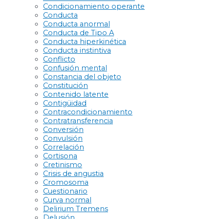
Condicionamiento operante
Conducta
Conducta anormal
Conducta de Tipo A
Conducta hiperkinética
Conducta instintiva
Conflicto
Confusión mental
Constancia del objeto
Constitución
Contenido latente
Contigüidad
Contracondicionamiento
Contratransferencia
Conversión
Convulsión
Correlación
Cortisona
Cretinismo
Crisis de angustia
Cromosoma
Cuestionario
Curva normal
Delirium Tremens
Delusión