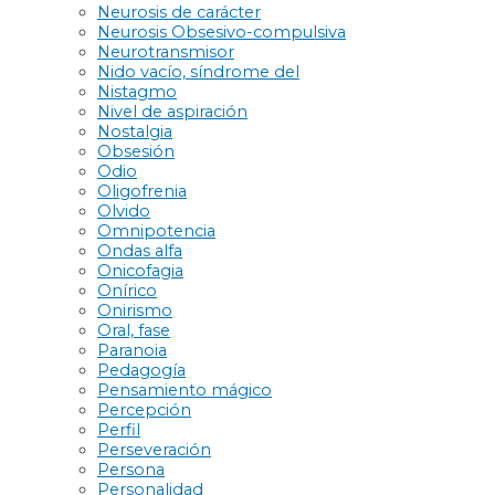
Neurosis de carácter
Neurosis Obsesivo-compulsiva
Neurotransmisor
Nido vacío, síndrome del
Nistagmo
Nivel de aspiración
Nostalgia
Obsesión
Odio
Oligofrenia
Olvido
Omnipotencia
Ondas alfa
Onicofagia
Onírico
Onirismo
Oral, fase
Paranoia
Pedagogía
Pensamiento mágico
Percepción
Perfil
Perseveración
Persona
Personalidad