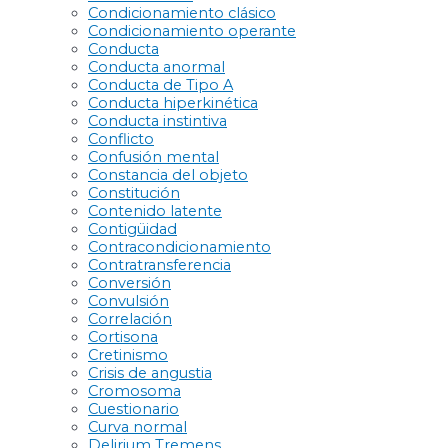
Condicionamiento clásico
Condicionamiento operante
Conducta
Conducta anormal
Conducta de Tipo A
Conducta hiperkinética
Conducta instintiva
Conflicto
Confusión mental
Constancia del objeto
Constitución
Contenido latente
Contigüidad
Contracondicionamiento
Contratransferencia
Conversión
Convulsión
Correlación
Cortisona
Cretinismo
Crisis de angustia
Cromosoma
Cuestionario
Curva normal
Delirium Tremens