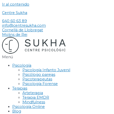
Ir al contenido
Centre Sukha
640 60 63 89
info@centresukha.com
Cornellá de Llobregat
Molins de Rei
Menú
Psicología
Psicología Infanto Juvenil
Psicólogo parejas
Psicoterapeutas
Psicología Forense
Terapias
Arteterapia
Terapia EMDR
Mindfulness
Psicología Online
Blog