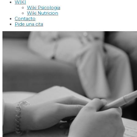
WIKI
Wiki Psicologia
Wiki Nutricion
Contacto
Pide una cita