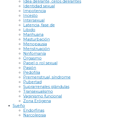
Idea delirante, celos delirantes
Identidad sexual
Impotencia
Incesto
Intersexual
Latencia, fase de
Libido
Marihuana
Masturbación
Menopausia
Menstruación
Ninfomanía
Orgasmo
Papel o rol sexual
Pasión
Pedofilia
Premenstrual, síndrome
Pubertad
Suprarrenales glándulas
Transexualismo
Vaginismo funcional
Zona Erógena
Sueño
Endorfinas
Narcolepsia