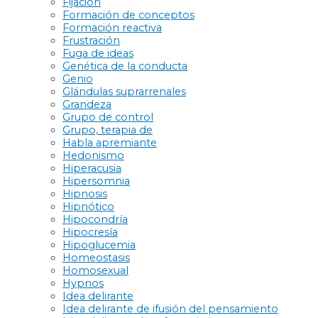
Fijación
Formación de conceptos
Formación reactiva
Frustración
Fuga de ideas
Genética de la conducta
Genio
Glándulas suprarrenales
Grandeza
Grupo de control
Grupo, terapia de
Habla apremiante
Hedonismo
Hiperacusia
Hipersomnia
Hipnosis
Hipnótico
Hipocondría
Hipocresía
Hipoglucemia
Homeostasis
Homosexual
Hypnos
Idea delirante
Idea delirante de ifusión del pensamiento