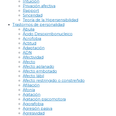
Intuición
Privación afectiva
Rapport
Sinceridad
Teoría de la Hipersensibilidad
Trastornos de personalidad
Abulia
Ácido Desoxirribonucleico
Acrofobia
Actitud
Adaptación
ADN
Afectividad
Afecto
Afecto aplanado
Afecto embotado
Afecto lábil
Afecto restringido o constreñido
Afiliación
Afonía
Agitación
Agitación psicomotora
Agorafobia
Agresión pasiva
Agresividad