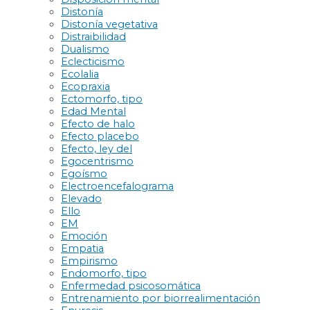
Distonía
Distonía vegetativa
Distraibilidad
Dualismo
Eclecticismo
Ecolalia
Ecopraxia
Ectomorfo, tipo
Edad Mental
Efecto de halo
Efecto placebo
Efecto, ley del
Egocentrismo
Egoísmo
Electroencefalograma
Elevado
Ello
EM
Emoción
Empatia
Empirismo
Endomorfo, tipo
Enfermedad psicosomática
Entrenamiento por biorrealimentación