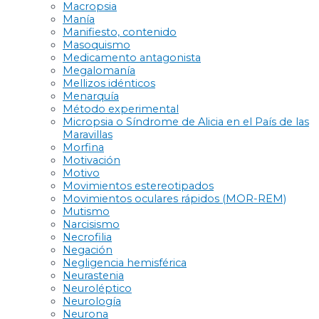
Macropsia
Manía
Manifiesto, contenido
Masoquismo
Medicamento antagonista
Megalomanía
Mellizos idénticos
Menarquía
Método experimental
Micropsia o Síndrome de Alicia en el País de las
Maravillas
Morfina
Motivación
Motivo
Movimientos estereotipados
Movimientos oculares rápidos (MOR-REM)
Mutismo
Narcisismo
Necrofilia
Negación
Negligencia hemisférica
Neurastenia
Neuroléptico
Neurología
Neurona