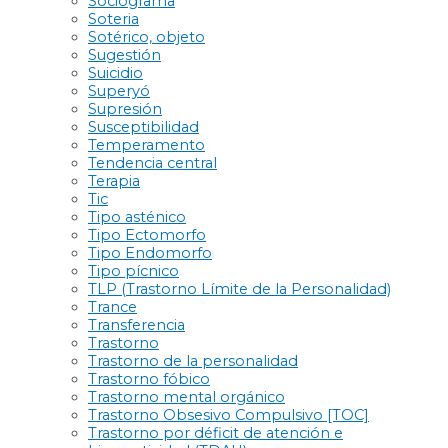
Sociograma
Soteria
Sotérico, objeto
Sugestión
Suicidio
Superyó
Supresión
Susceptibilidad
Temperamento
Tendencia central
Terapia
Tic
Tipo asténico
Tipo Ectomorfo
Tipo Endomorfo
Tipo pícnico
TLP (Trastorno Límite de la Personalidad)
Trance
Transferencia
Trastorno
Trastorno de la personalidad
Trastorno fóbico
Trastorno mental orgánico
Trastorno Obsesivo Compulsivo [TOC]
Trastorno por déficit de atención e