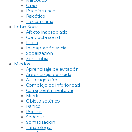
Narcótico
Opio
Psicofármaco
Psicótico
Toxicomanía
Fobia Social
Afecto inapropiado
Conducta social
Fobia
Inadaptación social
Socialización
Xenofobia
Miedos
Aprendizaje de evitación
Aprendizaje de huida
Autosugestión
Complejo de inferioridad
Culpa, sentimiento de
Miedo
Objeto sotérico
Pánico
Psicosis
Sedante
Somatización
Tanatología