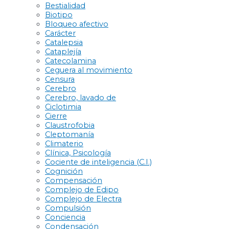
Bestialidad
Biotipo
Bloqueo afectivo
Carácter
Catalepsia
Cataplejía
Catecolamina
Ceguera al movimiento
Censura
Cerebro
Cerebro, lavado de
Ciclotimia
Cierre
Claustrofobia
Cleptomanía
Climaterio
Clínica, Psicología
Cociente de inteligencia (C.I.)
Cognición
Compensación
Complejo de Edipo
Complejo de Electra
Compulsión
Conciencia
Condensación