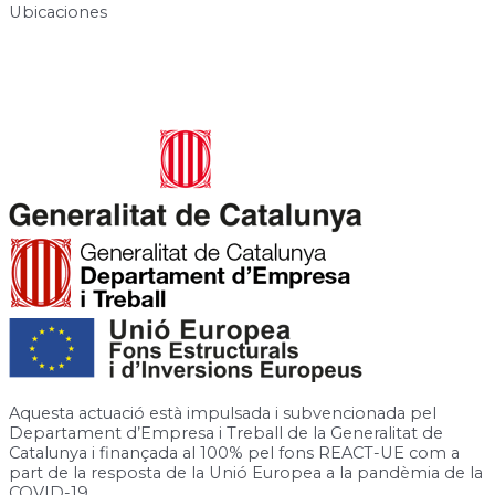
Ubicaciones
Carrer de José Canalejas, 12, 08940 Cornellà de Llobregat,
Barcelona
Rambla de la Granja, 6-8, 08750 Molins de Rei, Barcelona
Aquesta actuació està impulsada i subvencionada pel
Departament d’Empresa i Treball de la Generalitat de
Catalunya i finançada al 100% pel fons REACT-UE com a
part de la resposta de la Unió Europea a la pandèmia de la
COVID-19