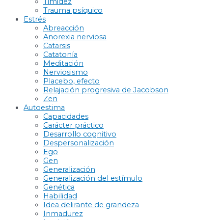
Timidez
Trauma psíquico
Estrés
Abreacción
Anorexia nerviosa
Catarsis
Catatonía
Meditación
Nerviosismo
Placebo, efecto
Relajación progresiva de Jacobson
Zen
Autoestima
Capacidades
Carácter práctico
Desarrollo cognitivo
Despersonalización
Ego
Gen
Generalización
Generalización del estímulo
Genética
Habilidad
Idea delirante de grandeza
Inmadurez