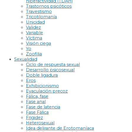
hiperactividad (TDAH)
Trastornos psicóticos
Travestismo
Tricotilomanía
Unicidad
Validez
Variable
Víctima
Visión ciega
Yo
Zoofilia
Sexualidad
Ciclo de respuesta sexual
Desarrollo psicosexual
Doble ligadura
Eros
Exhibicionismo
Eyaculación precoz
Fálica, fase
Fase anal
Fase de latencia
Fase Fálica
Frigidez
Heterosexual
Idea delirante de Erotomaníaca