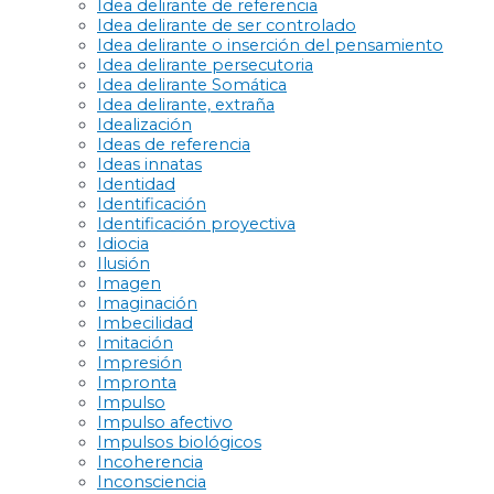
Idea delirante de referencia
Idea delirante de ser controlado
Idea delirante o inserción del pensamiento
Idea delirante persecutoria
Idea delirante Somática
Idea delirante, extraña
Idealización
Ideas de referencia
Ideas innatas
Identidad
Identificación
Identificación proyectiva
Idiocia
Ilusión
Imagen
Imaginación
Imbecilidad
Imitación
Impresión
Impronta
Impulso
Impulso afectivo
Impulsos biológicos
Incoherencia
Inconsciencia