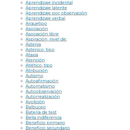
Aprendizaje incidental
Aprendizaje latente
Aprendizaje por observación
Aprendizaje verbal
Arquetipo
Asociación
Asociación libre
Aspiración, nivel de:
Astenia
Asténico, tipo
Ataxia
Atención
Atlético, tipo
Atribución
Autismo
Autoafirmación
Automatismo
Autoobservación
Autorrealización
Avolición
Balbuceo
Batería de test
Bella indiferencia
Beneficio primario
Beneficio secundario