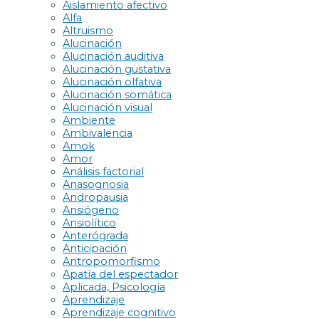
Aislamiento afectivo
Alfa
Altruismo
Alucinación
Alucinación auditiva
Alucinación gustativa
Alucinación olfativa
Alucinación somática
Alucinación visual
Ambiente
Ambivalencia
Amok
Amor
Análisis factorial
Anasognosia
Andropausia
Ansiógeno
Ansiolítico
Anterógrada
Anticipación
Antropomorfismo
Apatía del espectador
Aplicada, Psicología
Aprendizaje
Aprendizaje cognitivo