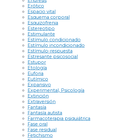
Enuresis
Erótico
Espacio vital
Esquema corporal
Esquizofrenia
Estereotipo
Estimulante
Estímulo condicionado
Estímulo incondicionado
Estímulo-respuesta
Estresante psicosocial
Estupor
Etología
Euforia
Eutímico
Expansivo
Experimental, Psicología
Extinción
Extraversión
Fantasía
Fantasía autista
Farmacoterapia psiquiátrica
Fase oral
Fase residual
Fetichismo