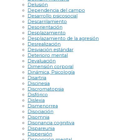
Delusión
Dependencia del campo
Desarrollo psicosocial
Descarrilamiento
Desorientación
Desplazamiento
Desplazamiento de la agresión
Desrealización
Desviación estándar
Deterioro mental
Devaluación
Dimensión corporal
Dinámica, Psicología
Disartria
Discinesia
Discromatopsia
Disfórico
Dislexia
Dismenorrea
Disociación
Disomnia
Disonancia cognitiva
Dispareunia
Dispersión
Disposición mental