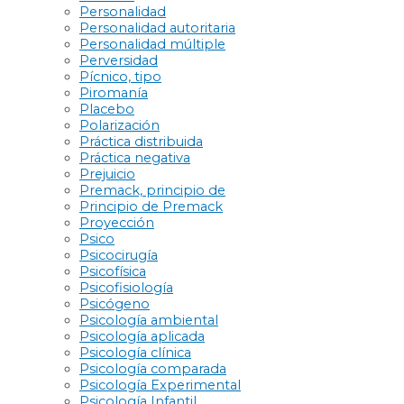
Personalidad
Personalidad autoritaria
Personalidad múltiple
Perversidad
Pícnico, tipo
Piromanía
Placebo
Polarización
Práctica distribuida
Práctica negativa
Prejuicio
Premack, principio de
Principio de Premack
Proyección
Psico
Psicocirugía
Psicofísica
Psicofisiología
Psicógeno
Psicología ambiental
Psicología aplicada
Psicología clínica
Psicología comparada
Psicología Experimental
Psicología Infantil