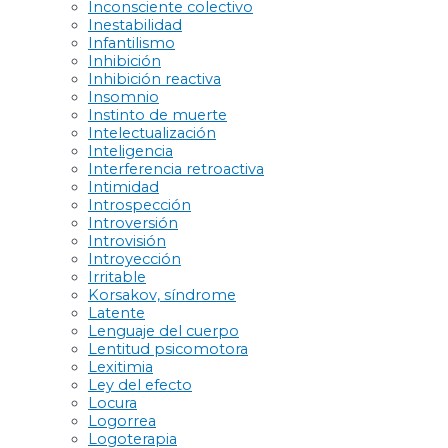
Inconsciente colectivo
Inestabilidad
Infantilismo
Inhibición
Inhibición reactiva
Insomnio
Instinto de muerte
Intelectualización
Inteligencia
Interferencia retroactiva
Intimidad
Introspección
Introversión
Introvisión
Introyección
Irritable
Korsakov, síndrome
Latente
Lenguaje del cuerpo
Lentitud psicomotora
Lexitimia
Ley del efecto
Locura
Logorrea
Logoterapia