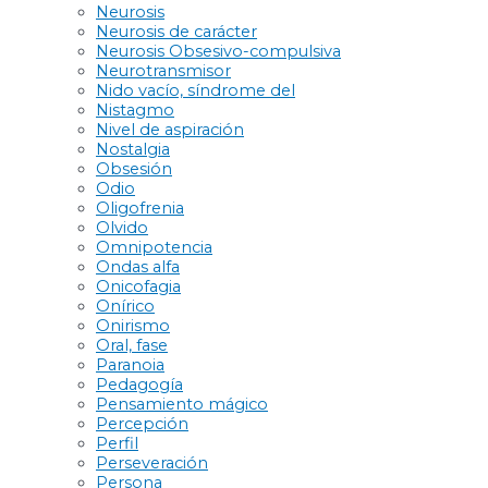
Neurosis
Neurosis de carácter
Neurosis Obsesivo-compulsiva
Neurotransmisor
Nido vacío, síndrome del
Nistagmo
Nivel de aspiración
Nostalgia
Obsesión
Odio
Oligofrenia
Olvido
Omnipotencia
Ondas alfa
Onicofagia
Onírico
Onirismo
Oral, fase
Paranoia
Pedagogía
Pensamiento mágico
Percepción
Perfil
Perseveración
Persona