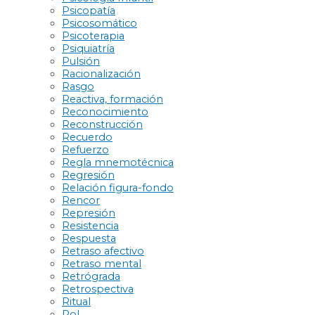
Psicopatía
Psicosomático
Psicoterapia
Psiquiatría
Pulsión
Racionalización
Rasgo
Reactiva, formación
Reconocimiento
Reconstrucción
Recuerdo
Refuerzo
Regla mnemotécnica
Regresión
Relación figura-fondo
Rencor
Represión
Resistencia
Respuesta
Retraso afectivo
Retraso mental
Retrógrada
Retrospectiva
Ritual
Rol