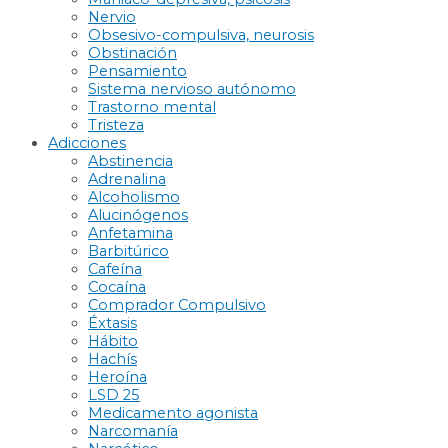
Nervio
Obsesivo-compulsiva, neurosis
Obstinación
Pensamiento
Sistema nervioso autónomo
Trastorno mental
Tristeza
Adicciones
Abstinencia
Adrenalina
Alcoholismo
Alucinógenos
Anfetamina
Barbitúrico
Cafeína
Cocaína
Comprador Compulsivo
Éxtasis
Hábito
Hachís
Heroína
LSD 25
Medicamento agonista
Narcomanía