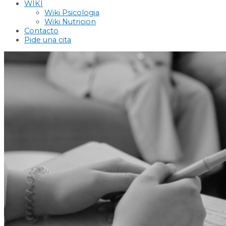
WIKI
Wiki Psicologia
Wiki Nutricion
Contacto
Pide una cita