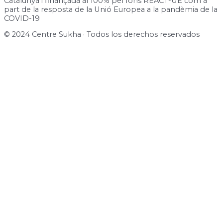
Catalunya i finançada al 100% pel fons REACT-UE com a
part de la resposta de la Unió Europea a la pandèmia de la
COVID-19
© 2024 Centre Sukha · Todos los derechos reservados