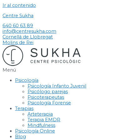
Ir al contenido
Centre Sukha
640 60 63 89
info@centresukha.com
Cornellá de Llobregat
Molins de Rei
Menú
Psicología
Psicología Infanto Juvenil
Psicólogo parejas
Psicoterapeutas
Psicología Forense
Terapias
Arteterapia
Terapia EMDR
Mindfulness
Psicología Online
Blog