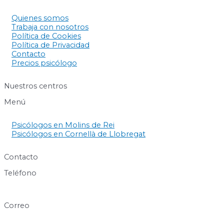
Quienes somos
Trabaja con nosotros
Política de Cookies
Política de Privacidad
Contacto
Precios psicólogo
Nuestros centros
Menú
Psicólogos en Molins de Rei
Psicólogos en Cornellà de Llobregat
Contacto
Teléfono
640 60 63 89
Correo
info@centresukha.com