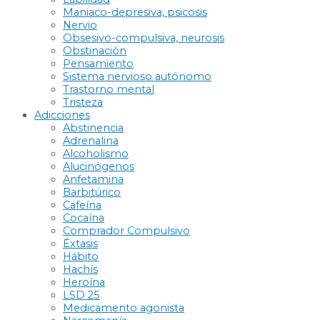
Maniaco-depresiva, psicosis
Nervio
Obsesivo-compulsiva, neurosis
Obstinación
Pensamiento
Sistema nervioso autónomo
Trastorno mental
Tristeza
Adicciones
Abstinencia
Adrenalina
Alcoholismo
Alucinógenos
Anfetamina
Barbitúrico
Cafeína
Cocaína
Comprador Compulsivo
Éxtasis
Hábito
Hachís
Heroína
LSD 25
Medicamento agonista