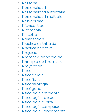
Persona
Personalidad
Personalidad autoritaria
Personalidad múltiple
Perversidad
Pícnico, tipo
Piromanía
Placebo
Polarización
Práctica distribuida
Práctica negativa
Prejuicio
Premack, principio de
Principio de Premack
Proyección
Psico
Psicocirugía
Psicofísica
Psicofisiología
Psicógeno
Psicología ambiental
Psicología aplicada
Psicología clínica
Psicología comparada
Psicología Experimental