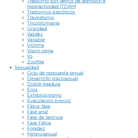
Trastorno por déficit de atención e
hiperactividad (TDAH)
Trastornos psicóticos
Travestismo
Tricotilomanía
Unicidad
Validez
Variable
Víctima
Visión ciega
Yo
Zoofilia
Sexualidad
Ciclo de respuesta sexual
Desarrollo psicosexual
Doble ligadura
Eros
Exhibicionismo
Eyaculación precoz
Fálica, fase
Fase anal
Fase de latencia
Fase Fálica
Frigidez
Heterosexual