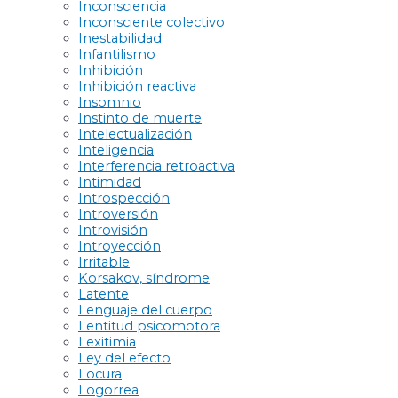
Inconsciencia
Inconsciente colectivo
Inestabilidad
Infantilismo
Inhibición
Inhibición reactiva
Insomnio
Instinto de muerte
Intelectualización
Inteligencia
Interferencia retroactiva
Intimidad
Introspección
Introversión
Introvisión
Introyección
Irritable
Korsakov, síndrome
Latente
Lenguaje del cuerpo
Lentitud psicomotora
Lexitimia
Ley del efecto
Locura
Logorrea