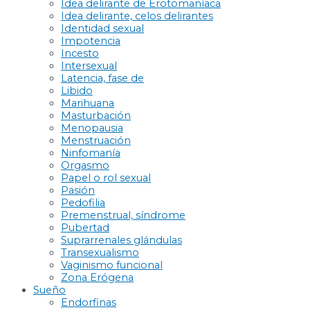
Idea delirante de Erotomaníaca
Idea delirante, celos delirantes
Identidad sexual
Impotencia
Incesto
Intersexual
Latencia, fase de
Libido
Marihuana
Masturbación
Menopausia
Menstruación
Ninfomanía
Orgasmo
Papel o rol sexual
Pasión
Pedofilia
Premenstrual, síndrome
Pubertad
Suprarrenales glándulas
Transexualismo
Vaginismo funcional
Zona Erógena
Sueño
Endorfinas