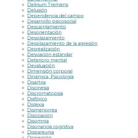
Delirium Tremens
Delusión
Dependencia del campo
Desarrollo psicosocial
Descarrilamiento
Desorientación
Desplazamiento
Desplazamiento de la agresión
Desrealización
Desviación estándar
Deterioro mental
Devaluación
Dimensión corporal
Dinámica, Psicología
Disartria
Discinesia
Discromatopsia
Disfórico
Dislexia
Dismenorrea
Disociación
Disomnia
Disonancia cognitiva
Dispareunia
Dispersión