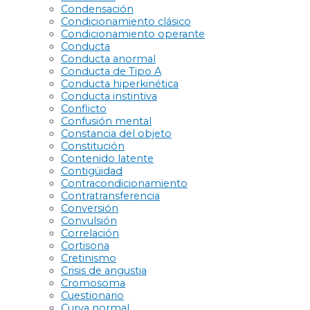
Condensación
Condicionamiento clásico
Condicionamiento operante
Conducta
Conducta anormal
Conducta de Tipo A
Conducta hiperkinética
Conducta instintiva
Conflicto
Confusión mental
Constancia del objeto
Constitución
Contenido latente
Contigüidad
Contracondicionamiento
Contratransferencia
Conversión
Convulsión
Correlación
Cortisona
Cretinismo
Crisis de angustia
Cromosoma
Cuestionario
Curva normal