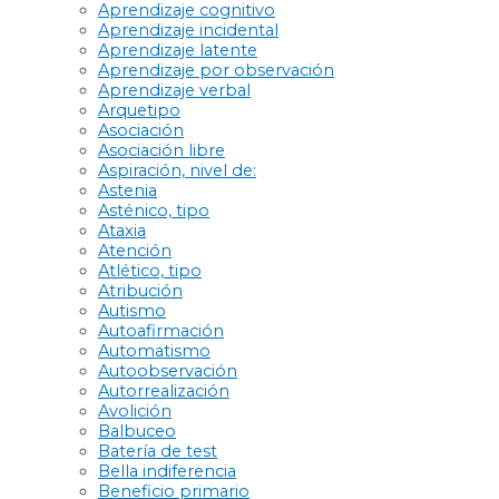
Aprendizaje cognitivo
Aprendizaje incidental
Aprendizaje latente
Aprendizaje por observación
Aprendizaje verbal
Arquetipo
Asociación
Asociación libre
Aspiración, nivel de:
Astenia
Asténico, tipo
Ataxia
Atención
Atlético, tipo
Atribución
Autismo
Autoafirmación
Automatismo
Autoobservación
Autorrealización
Avolición
Balbuceo
Batería de test
Bella indiferencia
Beneficio primario