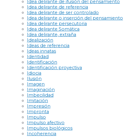
Idea delirante de ifusión del pensamiento
Idea delirante de referencia
Idea delirante de ser controlado
Idea delirante o inserción del pensamiento
Idea delirante persecutoria
Idea delirante Somática
Idea delirante, extraña
Idealización
Ideas de referencia
Ideas innatas
Identidad
Identificación
Identificación proyectiva
Idiocia
Ilusión
Imagen
Imaginación
Imbecilidad
Imitación
Impresión
Impronta
Impulso
Impulso afectivo
Impulsos biológicos
Incoherencia