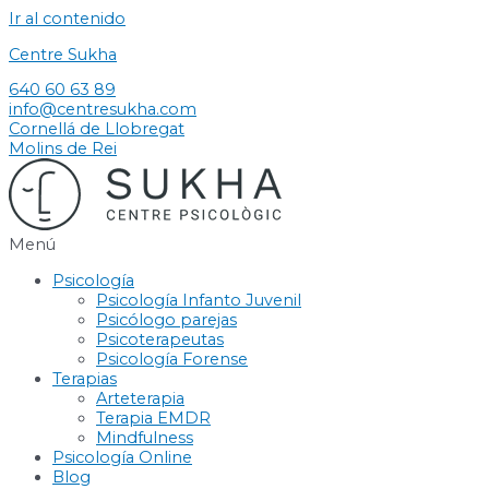
Ir al contenido
Centre Sukha
640 60 63 89
info@centresukha.com
Cornellá de Llobregat
Molins de Rei
Menú
Psicología
Psicología Infanto Juvenil
Psicólogo parejas
Psicoterapeutas
Psicología Forense
Terapias
Arteterapia
Terapia EMDR
Mindfulness
Psicología Online
Blog