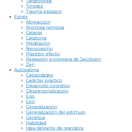
Tanatología
Timidez
Trauma psíquico
Estrés
Abreacción
Anorexia nerviosa
Catarsis
Catatonía
Meditación
Nerviosismo
Placebo, efecto
Relajación progresiva de Jacobson
Zen
Autoestima
Capacidades
Carácter práctico
Desarrollo cognitivo
Despersonalización
Ego
Gen
Generalización
Generalización del estímulo
Genética
Habilidad
Idea delirante de grandeza