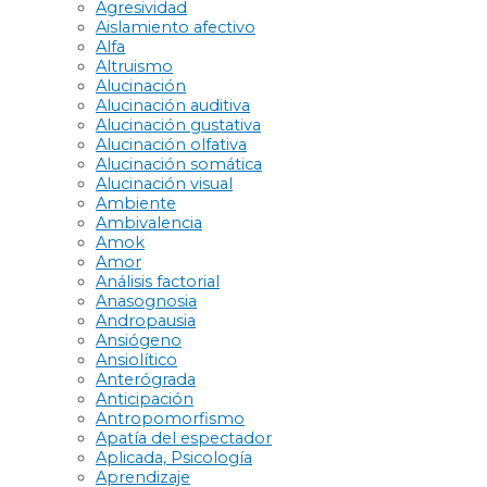
Agresividad
Aislamiento afectivo
Alfa
Altruismo
Alucinación
Alucinación auditiva
Alucinación gustativa
Alucinación olfativa
Alucinación somática
Alucinación visual
Ambiente
Ambivalencia
Amok
Amor
Análisis factorial
Anasognosia
Andropausia
Ansiógeno
Ansiolítico
Anterógrada
Anticipación
Antropomorfismo
Apatía del espectador
Aplicada, Psicología
Aprendizaje