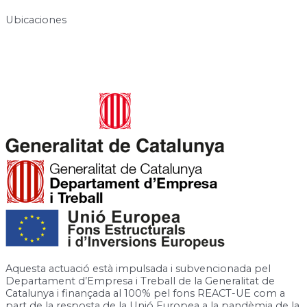
Ubicaciones
Carrer de José Canalejas, 12, 08940 Cornellà de Llobregat,
Barcelona
Rambla de la Granja, 6-8, 08750 Molins de Rei, Barcelona
Aquesta actuació està impulsada i subvencionada pel
Departament d’Empresa i Treball de la Generalitat de
Catalunya i finançada al 100% pel fons REACT-UE com a
part de la resposta de la Unió Europea a la pandèmia de la