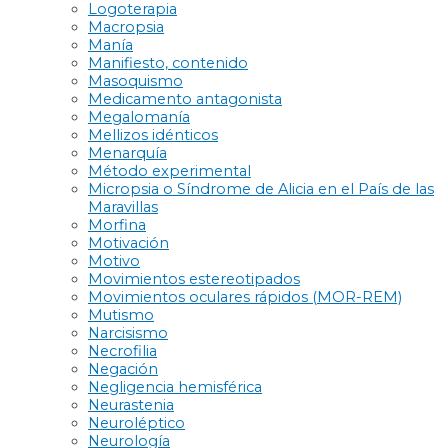
Logoterapia
Macropsia
Manía
Manifiesto, contenido
Masoquismo
Medicamento antagonista
Megalomanía
Mellizos idénticos
Menarquía
Método experimental
Micropsia o Síndrome de Alicia en el País de las
Maravillas
Morfina
Motivación
Motivo
Movimientos estereotipados
Movimientos oculares rápidos (MOR-REM)
Mutismo
Narcisismo
Necrofilia
Negación
Negligencia hemisférica
Neurastenia
Neuroléptico
Neurología