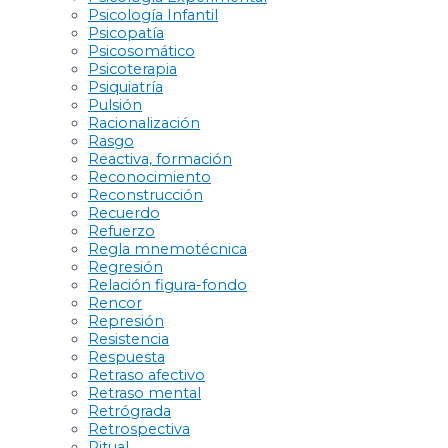
Psicología Infantil
Psicopatía
Psicosomático
Psicoterapia
Psiquiatría
Pulsión
Racionalización
Rasgo
Reactiva, formación
Reconocimiento
Reconstrucción
Recuerdo
Refuerzo
Regla mnemotécnica
Regresión
Relación figura-fondo
Rencor
Represión
Resistencia
Respuesta
Retraso afectivo
Retraso mental
Retrógrada
Retrospectiva
Ritual