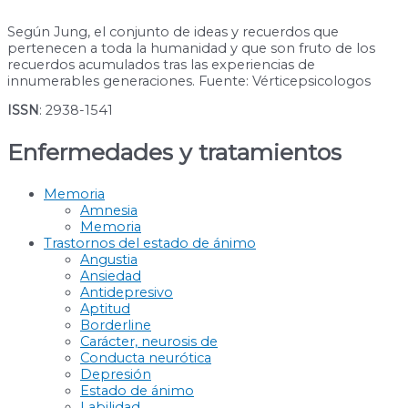
Según Jung, el conjunto de ideas y recuerdos que
pertenecen a toda la humanidad y que son fruto de los
recuerdos acumulados tras las experiencias de
innumerables generaciones. Fuente: Vérticepsicologos
ISSN
: 2938-1541
Enfermedades y tratamientos
Memoria
Amnesia
Memoria
Trastornos del estado de ánimo
Angustia
Ansiedad
Antidepresivo
Aptitud
Borderline
Carácter, neurosis de
Conducta neurótica
Depresión
Estado de ánimo
Labilidad