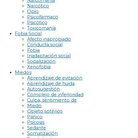
Narcomanía
Narcótico
Opio
Psicofármaco
Psicótico
Toxicomanía
Fobia Social
Afecto inapropiado
Conducta social
Fobia
Inadaptación social
Socialización
Xenofobia
Miedos
Aprendizaje de evitación
Aprendizaje de huida
Autosugestión
Complejo de inferioridad
Culpa, sentimiento de
Miedo
Objeto sotérico
Pánico
Psicosis
Sedante
Somatización