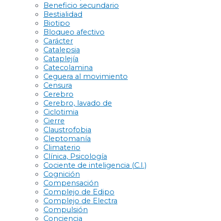
Beneficio secundario
Bestialidad
Biotipo
Bloqueo afectivo
Carácter
Catalepsia
Cataplejía
Catecolamina
Ceguera al movimiento
Censura
Cerebro
Cerebro, lavado de
Ciclotimia
Cierre
Claustrofobia
Cleptomanía
Climaterio
Clínica, Psicología
Cociente de inteligencia (C.I.)
Cognición
Compensación
Complejo de Edipo
Complejo de Electra
Compulsión
Conciencia