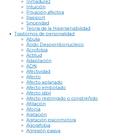
Inmadurez
Intuición
Privación afectiva
Rapport
Sinceridad
Teoría de la Hipersensibilidad
Trastornos de personalidad
Abulia
Ácido Desoxirribonucleico
Acrofobia
Actitud
Adaptación
ADN
Afectividad
Afecto
Afecto aplanado
Afecto embotado
Afecto lábil
Afecto restringido o constreñido
Afiliación
Afonía
Agitación
Agitación psicomotora
Agorafobia
Agresión pasiva