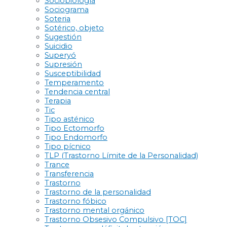
Sociobiología
Sociograma
Soteria
Sotérico, objeto
Sugestión
Suicidio
Superyó
Supresión
Susceptibilidad
Temperamento
Tendencia central
Terapia
Tic
Tipo asténico
Tipo Ectomorfo
Tipo Endomorfo
Tipo pícnico
TLP (Trastorno Límite de la Personalidad)
Trance
Transferencia
Trastorno
Trastorno de la personalidad
Trastorno fóbico
Trastorno mental orgánico
Trastorno Obsesivo Compulsivo [TOC]