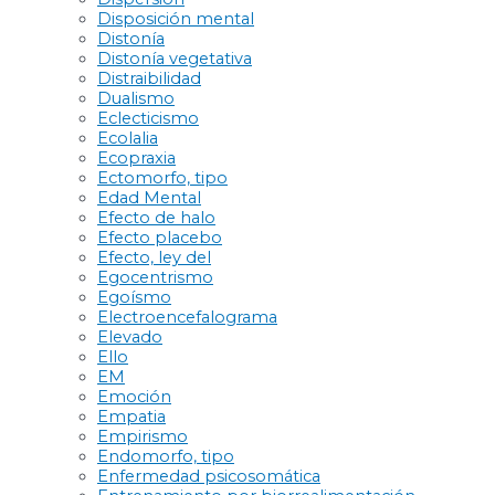
Disposición mental
Distonía
Distonía vegetativa
Distraibilidad
Dualismo
Eclecticismo
Ecolalia
Ecopraxia
Ectomorfo, tipo
Edad Mental
Efecto de halo
Efecto placebo
Efecto, ley del
Egocentrismo
Egoísmo
Electroencefalograma
Elevado
Ello
EM
Emoción
Empatia
Empirismo
Endomorfo, tipo
Enfermedad psicosomática