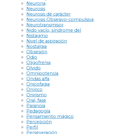
Neurona
Neurosis
Neurosis de carácter
Neurosis Obsesivo-compulsiva
Neurotransmisor
Nido vacío, síndrome del
Nistagmo
Nivel de aspiración
Nostalgia
Obsesión
Odio
Oligofrenia
Olvido
Omnipotencia
Ondas alfa
Onicofagia
Onírico
Onirismo
Oral, fase
Paranoia
Pedagogía
Pensamiento mágico
Percepción
Perfil
Perseveración