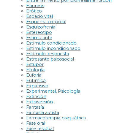
Entrenamiento por biorrealimentación
Enuresis
Erótico
Espacio vital
Esquema corporal
Esquizofrenia
Estereotipo
Estimulante
Estímulo condicionado
Estímulo incondicionado
Estímulo-respuesta
Estresante psicosocial
Estupor
Etología
Euforia
Eutímico
Expansivo
Experimental, Psicología
Extinción
Extraversión
Fantasía
Fantasía autista
Farmacoterapia psiquiátrica
Fase oral
Fase residual