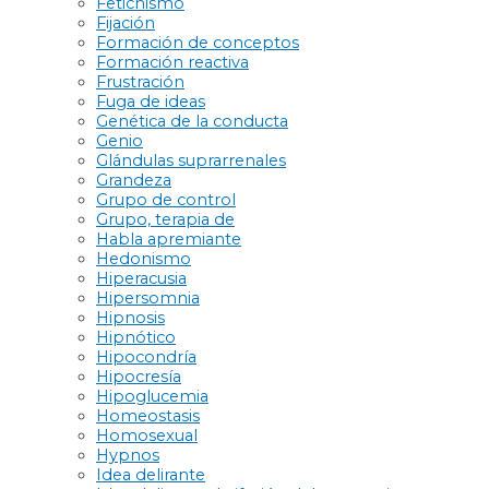
Fetichismo
Fijación
Formación de conceptos
Formación reactiva
Frustración
Fuga de ideas
Genética de la conducta
Genio
Glándulas suprarrenales
Grandeza
Grupo de control
Grupo, terapia de
Habla apremiante
Hedonismo
Hiperacusia
Hipersomnia
Hipnosis
Hipnótico
Hipocondría
Hipocresía
Hipoglucemia
Homeostasis
Homosexual
Hypnos
Idea delirante