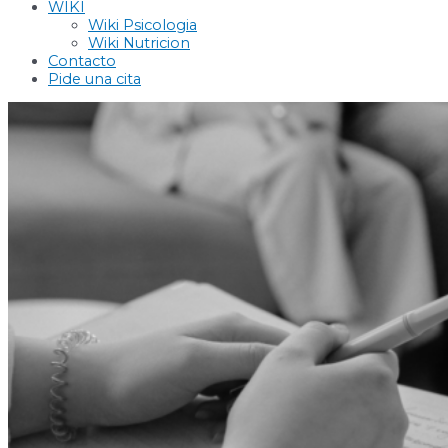
WIKI
Wiki Psicologia
Wiki Nutricion
Contacto
Pide una cita