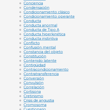
Conciencia
Condensación
Condicionamiento clásico
Condicionamiento operante
Conducta
Conducta anormal
Conducta de Tipo A
Conducta hiperkinética
Conducta instintiva
Conflicto
Confusión mental
Constancia del objeto
Constitución
Contenido latente
Contigüidad
Contracondicionamiento
Contratransferencia
Conversión
Convulsión
Correlación
Cortisona
Cretinismo
Crisis de angustia
Cromosoma
Cuestionario