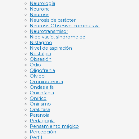
Neurología
Neurona
Neurosis
Neurosis de carácter
Neurosis Obsesivo-compulsiva
Neurotransmisor
Nido vacío, síndrome del
Nistagmo
Nivel de aspiración
Nostalgia
Obsesión
Odio
Oligofrenia
Olvido
Omnipotencia
Ondas alfa
Onicofagia
Onírico
Onirismo
Oral, fase
Paranoia
Pedagogía
Pensamiento mágico
Percepción
Perfil