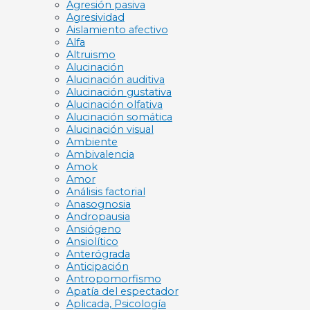
Agresión pasiva
Agresividad
Aislamiento afectivo
Alfa
Altruismo
Alucinación
Alucinación auditiva
Alucinación gustativa
Alucinación olfativa
Alucinación somática
Alucinación visual
Ambiente
Ambivalencia
Amok
Amor
Análisis factorial
Anasognosia
Andropausia
Ansiógeno
Ansiolítico
Anterógrada
Anticipación
Antropomorfismo
Apatía del espectador
Aplicada, Psicología