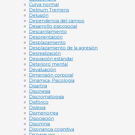
Curva normal
Delirium Tremens
Delusión
Dependencia del campo
Desarrollo psicosocial
Descarrilamiento
Desorientación
Desplazamiento
Desplazamiento de la agresión
Desrealización
Desviación estándar
Deterioro mental
Devaluación
Dimensión corporal
Dinámica, Psicología
Disartria
Discinesia
Discromatopsia
Disfórico
Dislexia
Dismenorrea
Disociación
Disomnia
Disonancia cognitiva
Dispareunia