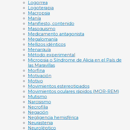
Logorrea
Logoterapia
Macropsia
Manía
Manifiesto, contenido
Masoquismo
Medicamento antagonista
Megalomanía
Mellizos idénticos
Menarquía
Método experimental
Micropsia o Síndrome de Alicia en el País de
las Maravillas
Morfina
Motivación
Motivo
Movimientos estereotipados
Movimientos oculares rápidos (MOR-REM)
Mutismo
Narcisismo
Necrofilia
Negación
Negligencia hemisférica
Neurastenia
Neuroléptico