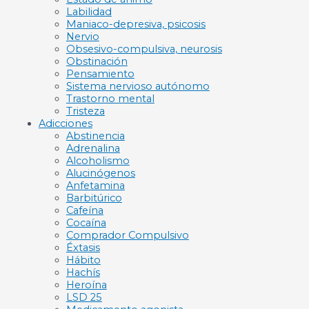
Labilidad
Maniaco-depresiva, psicosis
Nervio
Obsesivo-compulsiva, neurosis
Obstinación
Pensamiento
Sistema nervioso autónomo
Trastorno mental
Tristeza
Adicciones
Abstinencia
Adrenalina
Alcoholismo
Alucinógenos
Anfetamina
Barbitúrico
Cafeína
Cocaína
Comprador Compulsivo
Éxtasis
Hábito
Hachís
Heroína
LSD 25