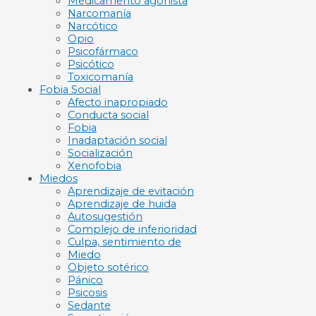
Medicamento agonista
Narcomanía
Narcótico
Opio
Psicofármaco
Psicótico
Toxicomanía
Fobia Social
Afecto inapropiado
Conducta social
Fobia
Inadaptación social
Socialización
Xenofobia
Miedos
Aprendizaje de evitación
Aprendizaje de huida
Autosugestión
Complejo de inferioridad
Culpa, sentimiento de
Miedo
Objeto sotérico
Pánico
Psicosis
Sedante