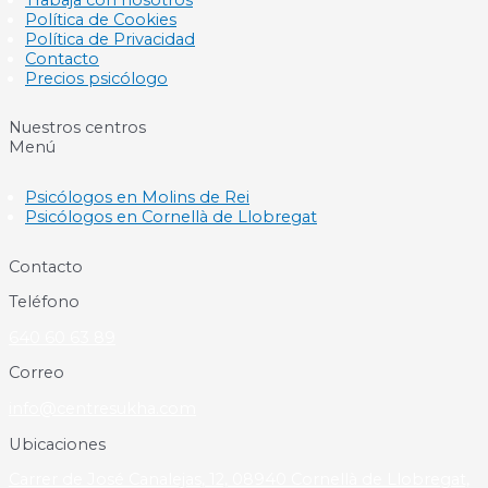
Política de Cookies
Política de Privacidad
Contacto
Precios psicólogo
Nuestros centros
Menú
Psicólogos en Molins de Rei
Psicólogos en Cornellà de Llobregat
Contacto
Teléfono
640 60 63 89
Correo
info@centresukha.com
Ubicaciones
Carrer de José Canalejas, 12, 08940 Cornellà de Llobregat,