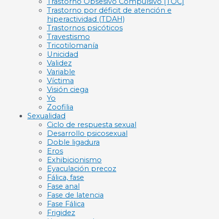
Trastorno Obsesivo Compulsivo [TOC]
Trastorno por déficit de atención e
hiperactividad (TDAH)
Trastornos psicóticos
Travestismo
Tricotilomanía
Unicidad
Validez
Variable
Víctima
Visión ciega
Yo
Zoofilia
Sexualidad
Ciclo de respuesta sexual
Desarrollo psicosexual
Doble ligadura
Eros
Exhibicionismo
Eyaculación precoz
Fálica, fase
Fase anal
Fase de latencia
Fase Fálica
Frigidez