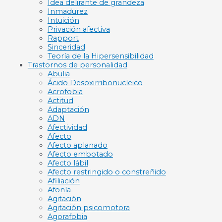
Idea delirante de grandeza
Inmadurez
Intuición
Privación afectiva
Rapport
Sinceridad
Teoría de la Hipersensibilidad
Trastornos de personalidad
Abulia
Ácido Desoxirribonucleico
Acrofobia
Actitud
Adaptación
ADN
Afectividad
Afecto
Afecto aplanado
Afecto embotado
Afecto lábil
Afecto restringido o constreñido
Afiliación
Afonía
Agitación
Agitación psicomotora
Agorafobia