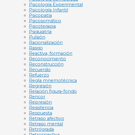
Psicología Experimental
Psicología Infantil
Psicopatía
Psicosomático
Psicoterapia
Psiquiatría
Pulsión
Racionalización
Rasgo
Reactiva, formación
Reconocimiento
Reconstrucción
Recuerdo
Refuerzo
Regla mnemotécnica
Regresión
Relación figura-fondo
Rencor
Represión
Resistencia
Respuesta
Retraso afectivo
Retraso mental
Retrógrada
Retrospectiva