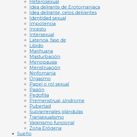
Heterosexual
Idea delirante de Erotomaníaca
Idea delirante, celos delirantes
Identidad sexual
Impotencia
Incesto
Intersexual
Latencia, fase de
Libido
Marihuana
Masturbación
Menopausia
Menstruación
Ninfomanía
Orgasmo
Papel o rol sexual
Pasión
Pedofilia
Premenstrual, síndrome
Pubertad
Suprarrenales glándulas
Transexualismo
Vaginismo funcional
Zona Erógena
Sueño