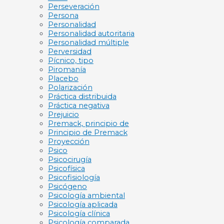
Perseveración
Persona
Personalidad
Personalidad autoritaria
Personalidad múltiple
Perversidad
Pícnico, tipo
Piromanía
Placebo
Polarización
Práctica distribuida
Práctica negativa
Prejuicio
Premack, principio de
Principio de Premack
Proyección
Psico
Psicocirugía
Psicofísica
Psicofisiología
Psicógeno
Psicología ambiental
Psicología aplicada
Psicología clínica
Psicología comparada