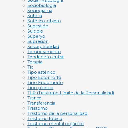
Social, Psicología
Sociobiología
Sociograma
Soteria
Sotérico, objeto
Sugestión
Suicidio
Superyó
Supresión
Susceptibilidad
Temperamento
Tendencia central
Terapia
Tic
Tipo asténico
Tipo Ectomorfo
Tipo Endomorfo
Tipo pícnico
TLP (Trastorno Límite de la Personalidad)
Trance
Transferencia
Trastorno
Trastorno de la personalidad
Trastorno fóbico
Trastorno mental orgánico