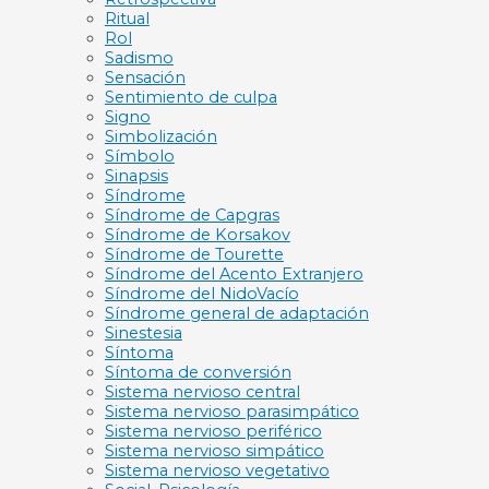
Ritual
Rol
Sadismo
Sensación
Sentimiento de culpa
Signo
Simbolización
Símbolo
Sinapsis
Síndrome
Síndrome de Capgras
Síndrome de Korsakov
Síndrome de Tourette
Síndrome del Acento Extranjero
Síndrome del NidoVacío
Síndrome general de adaptación
Sinestesia
Síntoma
Síntoma de conversión
Sistema nervioso central
Sistema nervioso parasimpático
Sistema nervioso periférico
Sistema nervioso simpático
Sistema nervioso vegetativo