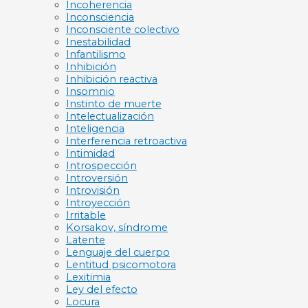
Incoherencia
Inconsciencia
Inconsciente colectivo
Inestabilidad
Infantilismo
Inhibición
Inhibición reactiva
Insomnio
Instinto de muerte
Intelectualización
Inteligencia
Interferencia retroactiva
Intimidad
Introspección
Introversión
Introvisión
Introyección
Irritable
Korsakov, síndrome
Latente
Lenguaje del cuerpo
Lentitud psicomotora
Lexitimia
Ley del efecto
Locura