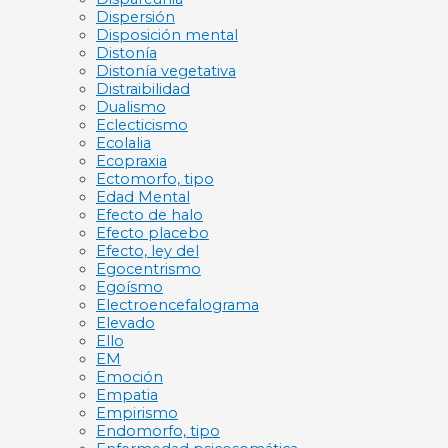
Dispersión
Disposición mental
Distonía
Distonía vegetativa
Distraibilidad
Dualismo
Eclecticismo
Ecolalia
Ecopraxia
Ectomorfo, tipo
Edad Mental
Efecto de halo
Efecto placebo
Efecto, ley del
Egocentrismo
Egoísmo
Electroencefalograma
Elevado
Ello
EM
Emoción
Empatia
Empirismo
Endomorfo, tipo