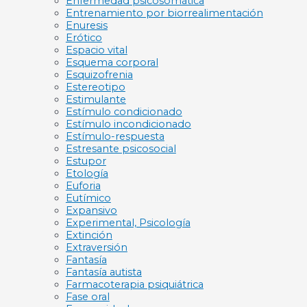
Enfermedad psicosomática
Entrenamiento por biorrealimentación
Enuresis
Erótico
Espacio vital
Esquema corporal
Esquizofrenia
Estereotipo
Estimulante
Estímulo condicionado
Estímulo incondicionado
Estímulo-respuesta
Estresante psicosocial
Estupor
Etología
Euforia
Eutímico
Expansivo
Experimental, Psicología
Extinción
Extraversión
Fantasía
Fantasía autista
Farmacoterapia psiquiátrica
Fase oral