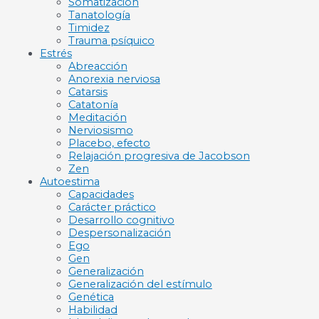
Somatización
Tanatología
Timidez
Trauma psíquico
Estrés
Abreacción
Anorexia nerviosa
Catarsis
Catatonía
Meditación
Nerviosismo
Placebo, efecto
Relajación progresiva de Jacobson
Zen
Autoestima
Capacidades
Carácter práctico
Desarrollo cognitivo
Despersonalización
Ego
Gen
Generalización
Generalización del estímulo
Genética
Habilidad