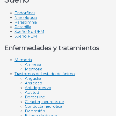
Endorfinas
Narcolepsia
Parasomnia
Pesadilla
Sueño No-REM
Sueño REM
Enfermedades y tratamientos
Memoria
Amnesia
Memoria
Trastornos del estado de ánimo
Angustia
Ansiedad
Antidepresivo
Aptitud
Borderline
Carácter, neurosis de
Conducta neurótica
Depresión
Estado de ánimo