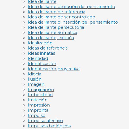
Idea delirante
Idea delirante de ifusión del pensamiento
Idea delirante de referencia
Idea delirante de ser controlado
Idea delirante o inserción del pensamiento
Idea delirante persecutoria
Idea delirante Somática
Idea delirante, extraña
Idealización
Ideas de referencia
Ideas innatas
Identidad
Identificación
Identificación proyectiva
Idiocia
Ilusión
Imagen
Imaginación
Imbecilidad
Imitación
Impresión
Impronta
Impulso
Impulso afectivo
Impulsos biológicos