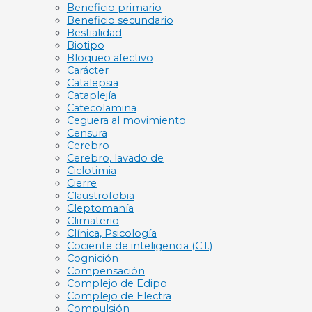
Beneficio primario
Beneficio secundario
Bestialidad
Biotipo
Bloqueo afectivo
Carácter
Catalepsia
Cataplejía
Catecolamina
Ceguera al movimiento
Censura
Cerebro
Cerebro, lavado de
Ciclotimia
Cierre
Claustrofobia
Cleptomanía
Climaterio
Clínica, Psicología
Cociente de inteligencia (C.I.)
Cognición
Compensación
Complejo de Edipo
Complejo de Electra
Compulsión