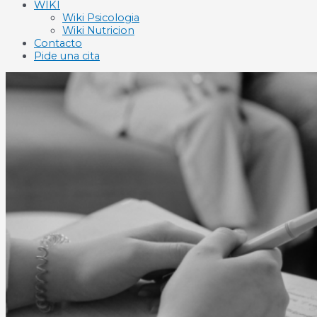
WIKI
Wiki Psicologia
Wiki Nutricion
Contacto
Pide una cita