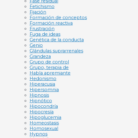
Fase residual
Fetichismo
Fijación
Formación de conceptos
Formación reactiva
Frustración
Fuga de ideas
Genética de la conducta
Genio
Glándulas suprarrenales
Grandeza
Grupo de control
Grupo, terapia de
Habla apremiante
Hedonismo
Hiperacusia
Hipersomnia
Hipnosis
Hipnótico
Hipocondría
Hipocresía
Hipoglucemia
Homeostasis
Homosexual
Hypnos