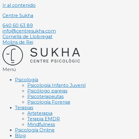
Ir al contenido
Centre Sukha
640 60 63 89
info@centresukha.com
Cornellá de Llobregat
Molins de Rei
Menú
Psicología
Psicología Infanto Juvenil
Psicólogo parejas
Psicoterapeutas
Psicología Forense
Terapias
Arteterapia
Terapia EMDR
Mindfulness
Psicología Online
Blog