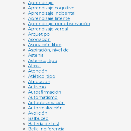
Aprendizaje
Aprendizaje cognitivo
Aprendizaje incidental
Aprendizaje latente
Aprendizaje por observación
Aprendizaje verbal
Arquetipo
Asociación
Asociación libre
Aspiración, nivel de:
Astenia
Asténico, tipo
Ataxia
Atención
Atlético, tipo
Atribución
Autismo
Autoafirmación
Automatismo
Autoobservación
Autorrealización
Avolición
Balbuceo
Batería de test
Bella indiferencia