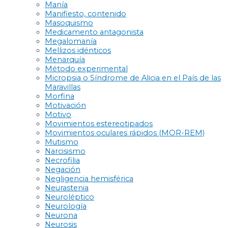
Manía
Manifiesto, contenido
Masoquismo
Medicamento antagonista
Megalomanía
Mellizos idénticos
Menarquía
Método experimental
Micropsia o Síndrome de Alicia en el País de las
Maravillas
Morfina
Motivación
Motivo
Movimientos estereotipados
Movimientos oculares rápidos (MOR-REM)
Mutismo
Narcisismo
Necrofilia
Negación
Negligencia hemisférica
Neurastenia
Neuroléptico
Neurología
Neurona
Neurosis