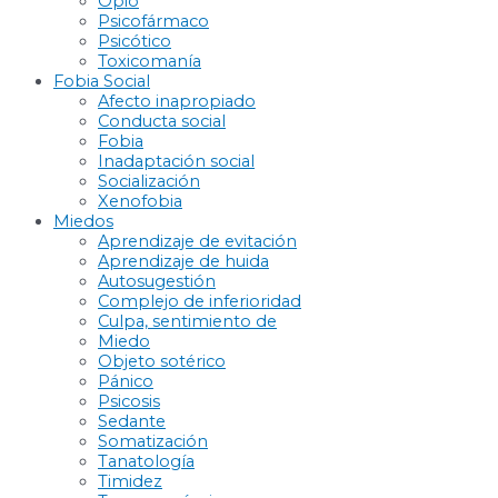
Opio
Psicofármaco
Psicótico
Toxicomanía
Fobia Social
Afecto inapropiado
Conducta social
Fobia
Inadaptación social
Socialización
Xenofobia
Miedos
Aprendizaje de evitación
Aprendizaje de huida
Autosugestión
Complejo de inferioridad
Culpa, sentimiento de
Miedo
Objeto sotérico
Pánico
Psicosis
Sedante
Somatización
Tanatología
Timidez