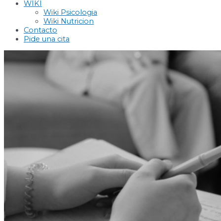
WIKI
Wiki Psicologia
Wiki Nutricion
Contacto
Pide una cita