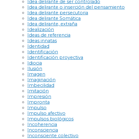
Idea delirante de ser controlado
Idea delirante o inserción del pensamiento
Idea delirante persecutoria
Idea delirante Somática
Idea delirante, extraña
Idealización
Ideas de referencia
Ideas innatas
Identidad
Identificación
Identificación proyectiva
Idiocia
Ilusión
Imagen
Imaginación
Imbecilidad
Imitación
Impresión
Impronta
Impulso
Impulso afectivo
Impulsos biológicos
Incoherencia
Inconsciencia
Inconsciente colectivo