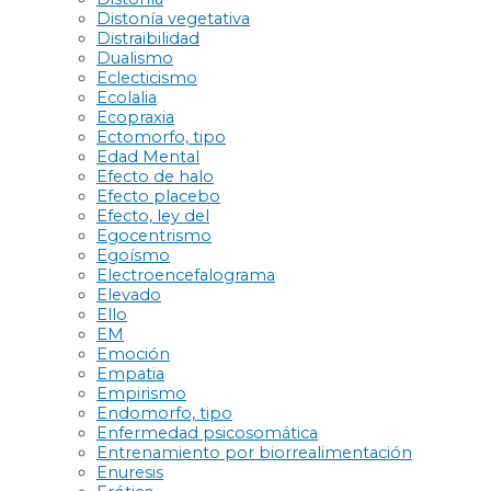
Distonía vegetativa
Distraibilidad
Dualismo
Eclecticismo
Ecolalia
Ecopraxia
Ectomorfo, tipo
Edad Mental
Efecto de halo
Efecto placebo
Efecto, ley del
Egocentrismo
Egoísmo
Electroencefalograma
Elevado
Ello
EM
Emoción
Empatia
Empirismo
Endomorfo, tipo
Enfermedad psicosomática
Entrenamiento por biorrealimentación
Enuresis