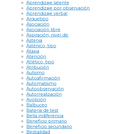
Aprendizaje latente
Aprendizaje por observación
Aprendizaje verbal
Arquetipo
Asociación
Asociación libre
Aspiración, nivel de:
Astenia
Asténico, tipo
Ataxia
Atención
Atlético, tipo
Atribución
Autismo
Autoafirmación
Automatismo
Autoobservación
Autorrealización
Avolición
Balbuceo
Batería de test
Bella indiferencia
Beneficio primario
Beneficio secundario
Bestialidad