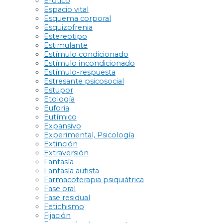
Erótico
Espacio vital
Esquema corporal
Esquizofrenia
Estereotipo
Estimulante
Estímulo condicionado
Estímulo incondicionado
Estímulo-respuesta
Estresante psicosocial
Estupor
Etología
Euforia
Eutímico
Expansivo
Experimental, Psicología
Extinción
Extraversión
Fantasía
Fantasía autista
Farmacoterapia psiquiátrica
Fase oral
Fase residual
Fetichismo
Fijación