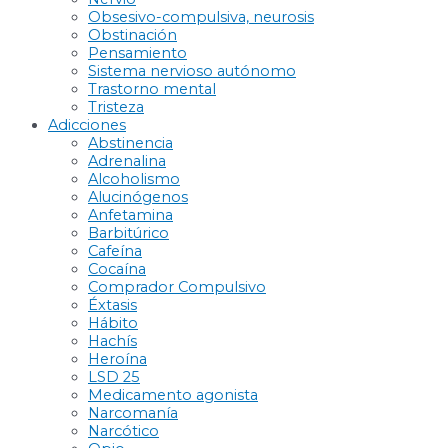
Obsesivo-compulsiva, neurosis
Obstinación
Pensamiento
Sistema nervioso autónomo
Trastorno mental
Tristeza
Adicciones
Abstinencia
Adrenalina
Alcoholismo
Alucinógenos
Anfetamina
Barbitúrico
Cafeína
Cocaína
Comprador Compulsivo
Éxtasis
Hábito
Hachís
Heroína
LSD 25
Medicamento agonista
Narcomanía
Narcótico