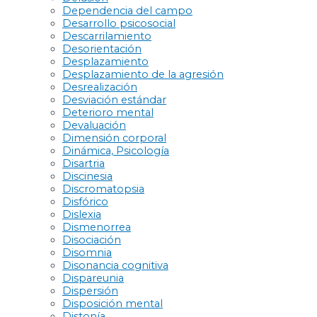
Dependencia del campo
Desarrollo psicosocial
Descarrilamiento
Desorientación
Desplazamiento
Desplazamiento de la agresión
Desrealización
Desviación estándar
Deterioro mental
Devaluación
Dimensión corporal
Dinámica, Psicología
Disartria
Discinesia
Discromatopsia
Disfórico
Dislexia
Dismenorrea
Disociación
Disomnia
Disonancia cognitiva
Dispareunia
Dispersión
Disposición mental
Distonía