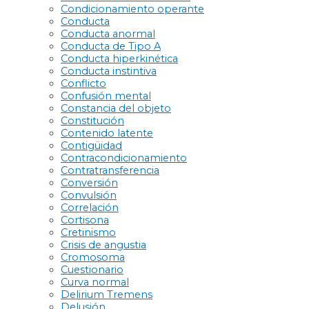
Condicionamiento operante
Conducta
Conducta anormal
Conducta de Tipo A
Conducta hiperkinética
Conducta instintiva
Conflicto
Confusión mental
Constancia del objeto
Constitución
Contenido latente
Contigüidad
Contracondicionamiento
Contratransferencia
Conversión
Convulsión
Correlación
Cortisona
Cretinismo
Crisis de angustia
Cromosoma
Cuestionario
Curva normal
Delirium Tremens
Delusión