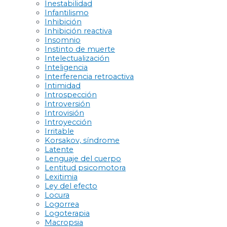
Inestabilidad
Infantilismo
Inhibición
Inhibición reactiva
Insomnio
Instinto de muerte
Intelectualización
Inteligencia
Interferencia retroactiva
Intimidad
Introspección
Introversión
Introvisión
Introyección
Irritable
Korsakov, síndrome
Latente
Lenguaje del cuerpo
Lentitud psicomotora
Lexitimia
Ley del efecto
Locura
Logorrea
Logoterapia
Macropsia