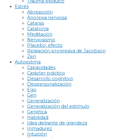
Trauma psíquico
Estrés
Abreacción
Anorexia nerviosa
Catarsis
Catatonía
Meditación
Nerviosismo
Placebo, efecto
Relajación progresiva de Jacobson
Zen
Autoestima
Capacidades
Carácter práctico
Desarrollo cognitivo
Despersonalización
Ego
Gen
Generalización
Generalización del estímulo
Genética
Habilidad
Idea delirante de grandeza
Inmadurez
Intuición