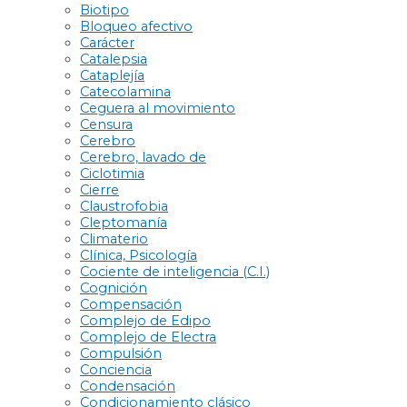
Biotipo
Bloqueo afectivo
Carácter
Catalepsia
Cataplejía
Catecolamina
Ceguera al movimiento
Censura
Cerebro
Cerebro, lavado de
Ciclotimia
Cierre
Claustrofobia
Cleptomanía
Climaterio
Clínica, Psicología
Cociente de inteligencia (C.I.)
Cognición
Compensación
Complejo de Edipo
Complejo de Electra
Compulsión
Conciencia
Condensación
Condicionamiento clásico