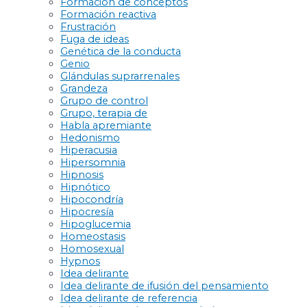
Formación de conceptos
Formación reactiva
Frustración
Fuga de ideas
Genética de la conducta
Genio
Glándulas suprarrenales
Grandeza
Grupo de control
Grupo, terapia de
Habla apremiante
Hedonismo
Hiperacusia
Hipersomnia
Hipnosis
Hipnótico
Hipocondría
Hipocresía
Hipoglucemia
Homeostasis
Homosexual
Hypnos
Idea delirante
Idea delirante de ifusión del pensamiento
Idea delirante de referencia