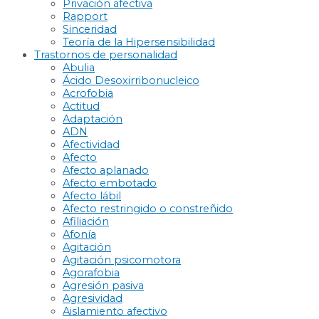
Privación afectiva
Rapport
Sinceridad
Teoría de la Hipersensibilidad
Trastornos de personalidad
Abulia
Ácido Desoxirribonucleico
Acrofobia
Actitud
Adaptación
ADN
Afectividad
Afecto
Afecto aplanado
Afecto embotado
Afecto lábil
Afecto restringido o constreñido
Afiliación
Afonía
Agitación
Agitación psicomotora
Agorafobia
Agresión pasiva
Agresividad
Aislamiento afectivo