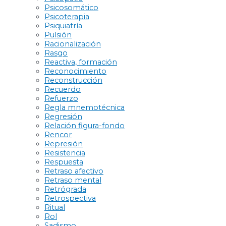
Psicosomático
Psicoterapia
Psiquiatría
Pulsión
Racionalización
Rasgo
Reactiva, formación
Reconocimiento
Reconstrucción
Recuerdo
Refuerzo
Regla mnemotécnica
Regresión
Relación figura-fondo
Rencor
Represión
Resistencia
Respuesta
Retraso afectivo
Retraso mental
Retrógrada
Retrospectiva
Ritual
Rol
Sadismo