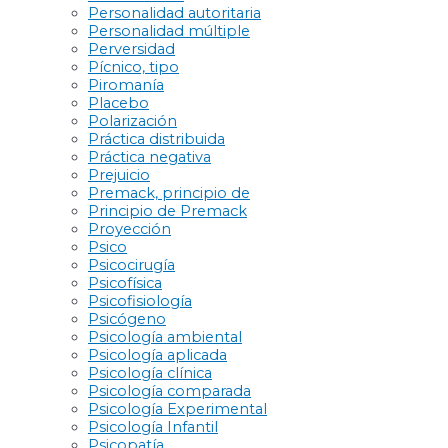
Personalidad autoritaria
Personalidad múltiple
Perversidad
Pícnico, tipo
Piromanía
Placebo
Polarización
Práctica distribuida
Práctica negativa
Prejuicio
Premack, principio de
Principio de Premack
Proyección
Psico
Psicocirugía
Psicofísica
Psicofisiología
Psicógeno
Psicología ambiental
Psicología aplicada
Psicología clínica
Psicología comparada
Psicología Experimental
Psicología Infantil
Psicopatía