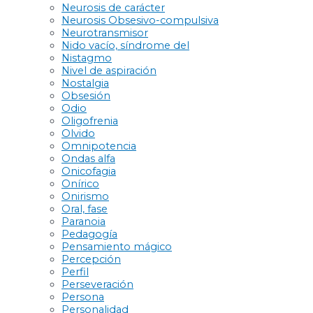
Neurosis de carácter
Neurosis Obsesivo-compulsiva
Neurotransmisor
Nido vacío, síndrome del
Nistagmo
Nivel de aspiración
Nostalgia
Obsesión
Odio
Oligofrenia
Olvido
Omnipotencia
Ondas alfa
Onicofagia
Onírico
Onirismo
Oral, fase
Paranoia
Pedagogía
Pensamiento mágico
Percepción
Perfil
Perseveración
Persona
Personalidad