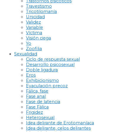
Trastornos psicóticos
Travestismo
Tricotilomanía
Unicidad
Validez
Variable
Víctima
Visión ciega
Yo
Zoofilia
Sexualidad
Ciclo de respuesta sexual
Desarrollo psicosexual
Doble ligadura
Eros
Exhibicionismo
Eyaculación precoz
Fálica, fase
Fase anal
Fase de latencia
Fase Fálica
Frigidez
Heterosexual
Idea delirante de Erotomaníaca
Idea delirante, celos delirantes