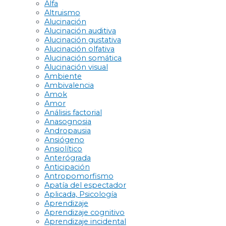
Alfa
Altruismo
Alucinación
Alucinación auditiva
Alucinación gustativa
Alucinación olfativa
Alucinación somática
Alucinación visual
Ambiente
Ambivalencia
Amok
Amor
Análisis factorial
Anasognosia
Andropausia
Ansiógeno
Ansiolítico
Anterógrada
Anticipación
Antropomorfismo
Apatía del espectador
Aplicada, Psicología
Aprendizaje
Aprendizaje cognitivo
Aprendizaje incidental