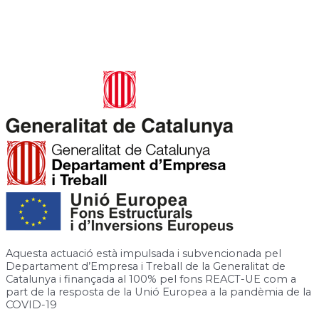
Carrer de José Canalejas, 12, 08940 Cornellà de Llobregat,
Barcelona
Rambla de la Granja, 6-8, 08750 Molins de Rei, Barcelona
Aquesta actuació està impulsada i subvencionada pel
Departament d’Empresa i Treball de la Generalitat de
Catalunya i finançada al 100% pel fons REACT-UE com a
part de la resposta de la Unió Europea a la pandèmia de la
COVID-19