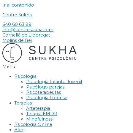
Ir al contenido
Centre Sukha
640 60 63 89
info@centresukha.com
Cornellá de Llobregat
Molins de Rei
Menú
Psicología
Psicología Infanto Juvenil
Psicólogo parejas
Psicoterapeutas
Psicología Forense
Terapias
Arteterapia
Terapia EMDR
Mindfulness
Psicología Online
Blog