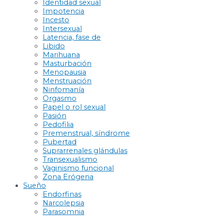
Identidad sexual
Impotencia
Incesto
Intersexual
Latencia, fase de
Libido
Marihuana
Masturbación
Menopausia
Menstruación
Ninfomanía
Orgasmo
Papel o rol sexual
Pasión
Pedofilia
Premenstrual, síndrome
Pubertad
Suprarrenales glándulas
Transexualismo
Vaginismo funcional
Zona Erógena
Sueño
Endorfinas
Narcolepsia
Parasomnia