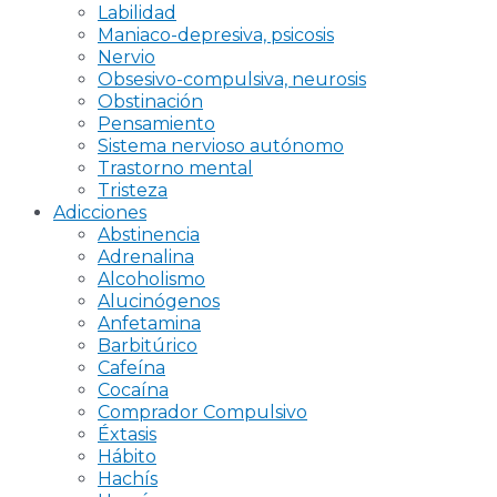
Labilidad
Maniaco-depresiva, psicosis
Nervio
Obsesivo-compulsiva, neurosis
Obstinación
Pensamiento
Sistema nervioso autónomo
Trastorno mental
Tristeza
Adicciones
Abstinencia
Adrenalina
Alcoholismo
Alucinógenos
Anfetamina
Barbitúrico
Cafeína
Cocaína
Comprador Compulsivo
Éxtasis
Hábito
Hachís