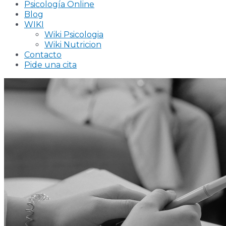
Psicología Online
Blog
WIKI
Wiki Psicologia
Wiki Nutricion
Contacto
Pide una cita