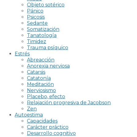
Objeto sotérico
Pánico
Psicosis
Sedante
Somatización
Tanatología
Timidez
Trauma psíquico
Estrés
Abreacción
Anorexia nerviosa
Catarsis
Catatonía
Meditación
Nerviosismo
Placebo, efecto
Relajación progresiva de Jacobson
Zen
Autoestima
Capacidades
Carácter práctico
Desarrollo cognitivo