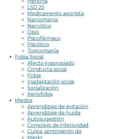
Heroína
LSD 25
Medicamento agonista
Narcomanía
Narcótico
Opio
Psicofármaco
Psicótico
Toxicomanía
Fobia Social
Afecto inapropiado
Conducta social
Fobia
Inadaptación social
Socialización
Xenofobia
Miedos
Aprendizaje de evitación
Aprendizaje de huida
Autosugestión
Complejo de inferioridad
Culpa, sentimiento de
Miedo