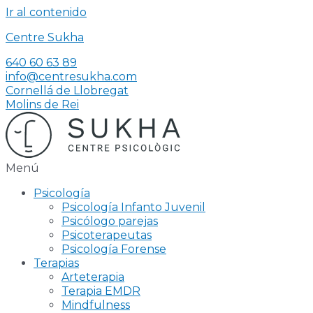
Ir al contenido
Centre Sukha
640 60 63 89
info@centresukha.com
Cornellá de Llobregat
Molins de Rei
Menú
Psicología
Psicología Infanto Juvenil
Psicólogo parejas
Psicoterapeutas
Psicología Forense
Terapias
Arteterapia
Terapia EMDR
Mindfulness