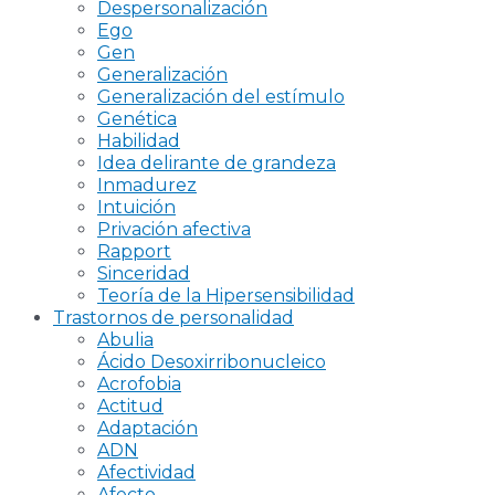
Despersonalización
Ego
Gen
Generalización
Generalización del estímulo
Genética
Habilidad
Idea delirante de grandeza
Inmadurez
Intuición
Privación afectiva
Rapport
Sinceridad
Teoría de la Hipersensibilidad
Trastornos de personalidad
Abulia
Ácido Desoxirribonucleico
Acrofobia
Actitud
Adaptación
ADN
Afectividad
Afecto