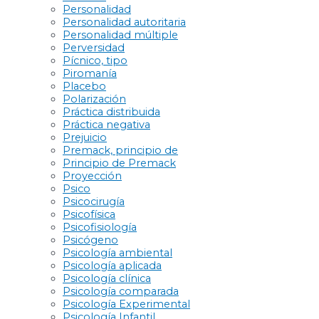
Personalidad
Personalidad autoritaria
Personalidad múltiple
Perversidad
Pícnico, tipo
Piromanía
Placebo
Polarización
Práctica distribuida
Práctica negativa
Prejuicio
Premack, principio de
Principio de Premack
Proyección
Psico
Psicocirugía
Psicofísica
Psicofisiología
Psicógeno
Psicología ambiental
Psicología aplicada
Psicología clínica
Psicología comparada
Psicología Experimental
Psicología Infantil