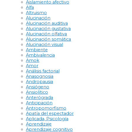
Aislamiento afectivo
Alfa
Altruismo
Alucinación
Alucinación auditiva
Alucinación gustativa
Alucinación olfativa
Alucinación somática
Alucinación visual
Ambiente
Ambivalencia
Amok
Amor
Análisis factorial
Anasognosia
Andropausia
Ansiógeno
Ansiolítico
Anterógrada
Anticipación
Antropomorfismo
Apatía del espectador
Aplicada, Psicología
Aprendizaje
Aprendizaje cognitivo