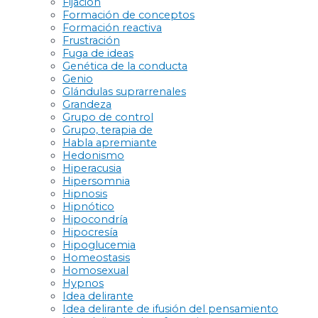
Fijación
Formación de conceptos
Formación reactiva
Frustración
Fuga de ideas
Genética de la conducta
Genio
Glándulas suprarrenales
Grandeza
Grupo de control
Grupo, terapia de
Habla apremiante
Hedonismo
Hiperacusia
Hipersomnia
Hipnosis
Hipnótico
Hipocondría
Hipocresía
Hipoglucemia
Homeostasis
Homosexual
Hypnos
Idea delirante
Idea delirante de ifusión del pensamiento