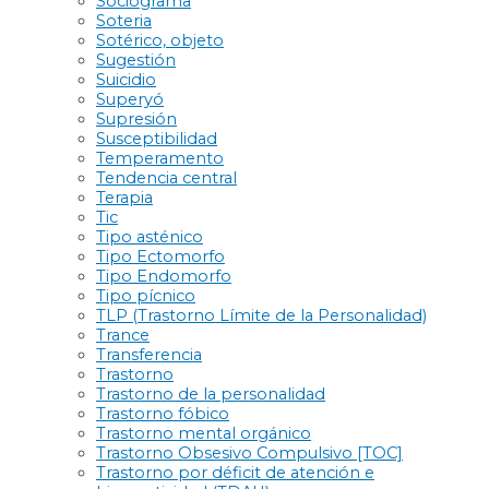
Sociograma
Soteria
Sotérico, objeto
Sugestión
Suicidio
Superyó
Supresión
Susceptibilidad
Temperamento
Tendencia central
Terapia
Tic
Tipo asténico
Tipo Ectomorfo
Tipo Endomorfo
Tipo pícnico
TLP (Trastorno Límite de la Personalidad)
Trance
Transferencia
Trastorno
Trastorno de la personalidad
Trastorno fóbico
Trastorno mental orgánico
Trastorno Obsesivo Compulsivo [TOC]
Trastorno por déficit de atención e