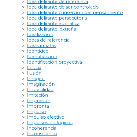
Idea delirante de referencia
Idea delirante de ser controlado
Idea delirante o inserción del pensamiento
Idea delirante persecutoria
Idea delirante Somática
Idea delirante, extraña
Idealización
Ideas de referencia
Ideas innatas
Identidad
Identificación
Identificación proyectiva
Idiocia
Ilusión
Imagen
Imaginación
Imbecilidad
Imitación
Impresión
Impronta
Impulso
Impulso afectivo
Impulsos biológicos
Incoherencia
Inconsciencia