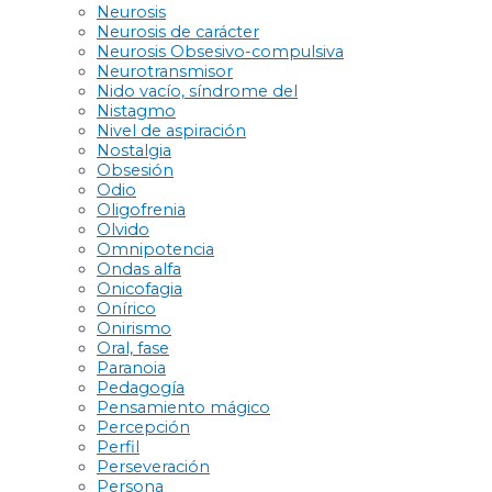
Neurosis
Neurosis de carácter
Neurosis Obsesivo-compulsiva
Neurotransmisor
Nido vacío, síndrome del
Nistagmo
Nivel de aspiración
Nostalgia
Obsesión
Odio
Oligofrenia
Olvido
Omnipotencia
Ondas alfa
Onicofagia
Onírico
Onirismo
Oral, fase
Paranoia
Pedagogía
Pensamiento mágico
Percepción
Perfil
Perseveración
Persona