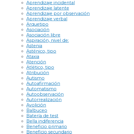
Aprendizaje incidental
Aprendizaje latente
Aprendizaje por observación
Aprendizaje verbal
Arquetipo
Asociación
Asociación libre
Aspiración, nivel de:
Astenia
Asténico, tipo
Ataxia
Atención
Atlético, tipo
Atribución
Autismo
Autoafirmación
Automatismo
Autoobservación
Autorrealización
Avolición
Balbuceo
Batería de test
Bella indiferencia
Beneficio primario
Beneficio secundario