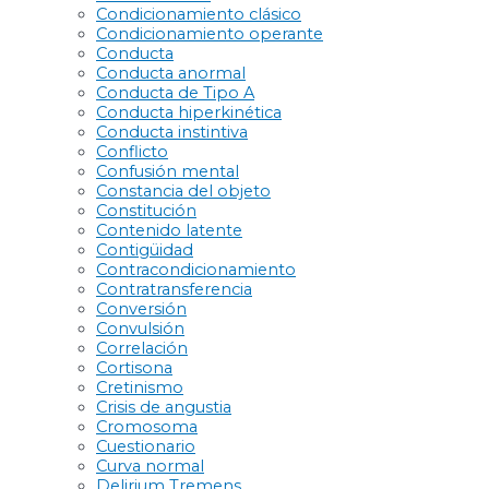
Condicionamiento clásico
Condicionamiento operante
Conducta
Conducta anormal
Conducta de Tipo A
Conducta hiperkinética
Conducta instintiva
Conflicto
Confusión mental
Constancia del objeto
Constitución
Contenido latente
Contigüidad
Contracondicionamiento
Contratransferencia
Conversión
Convulsión
Correlación
Cortisona
Cretinismo
Crisis de angustia
Cromosoma
Cuestionario
Curva normal
Delirium Tremens