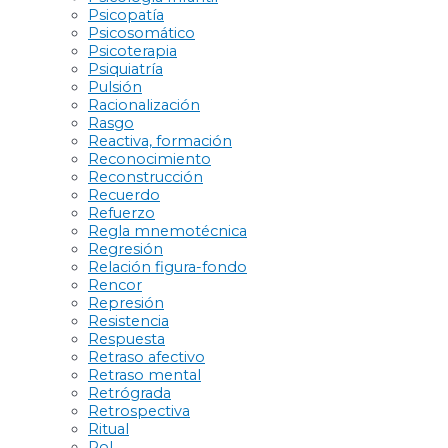
Psicopatía
Psicosomático
Psicoterapia
Psiquiatría
Pulsión
Racionalización
Rasgo
Reactiva, formación
Reconocimiento
Reconstrucción
Recuerdo
Refuerzo
Regla mnemotécnica
Regresión
Relación figura-fondo
Rencor
Represión
Resistencia
Respuesta
Retraso afectivo
Retraso mental
Retrógrada
Retrospectiva
Ritual
Rol