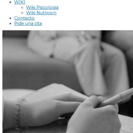
WIKI
Wiki Psicologia
Wiki Nutricion
Contacto
Pide una cita