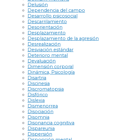
Delusión
Dependencia del campo
Desarrollo psicosocial
Descarrilamiento
Desorientación
Desplazamiento
Desplazamiento de la agresión
Desrealización
Desviación estándar
Deterioro mental
Devaluación
Dimensión corporal
Dinámica, Psicología
Disartria
Discinesia
Discromatopsia
Disfórico
Dislexia
Dismenorrea
Disociación
Disomnia
Disonancia cognitiva
Dispareunia
Dispersión
Disposición mental