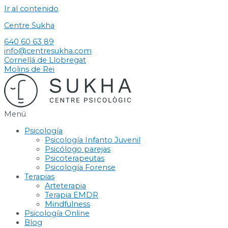
Ir al contenido
Centre Sukha
640 60 63 89
info@centresukha.com
Cornellá de Llobregat
Molins de Rei
Menú
Psicología
Psicología Infanto Juvenil
Psicólogo parejas
Psicoterapeutas
Psicología Forense
Terapias
Arteterapia
Terapia EMDR
Mindfulness
Psicología Online
Blog