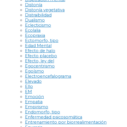
Distonía
Distonía vegetativa
Distraibilidad
Dualismo
Eclecticismo
Ecolalia
Ecopraxia
Ectomorfo, tipo
Edad Mental
Efecto de halo
Efecto placebo
Efecto, ley del
Egocentrismo
Egoísmo
Electroencefalograma
Elevado
Ello
EM
Emoción
Empatia
Empirismo
Endomorfo, tipo
Enfermedad psicosomática
Entrenamiento por biorrealimentación