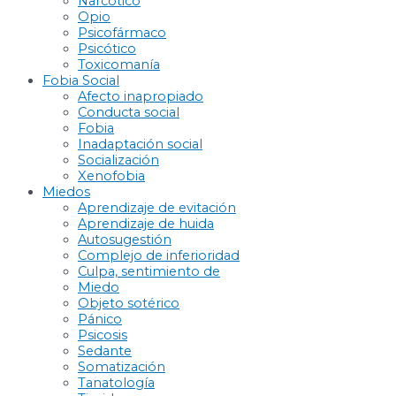
Narcótico
Opio
Psicofármaco
Psicótico
Toxicomanía
Fobia Social
Afecto inapropiado
Conducta social
Fobia
Inadaptación social
Socialización
Xenofobia
Miedos
Aprendizaje de evitación
Aprendizaje de huida
Autosugestión
Complejo de inferioridad
Culpa, sentimiento de
Miedo
Objeto sotérico
Pánico
Psicosis
Sedante
Somatización
Tanatología