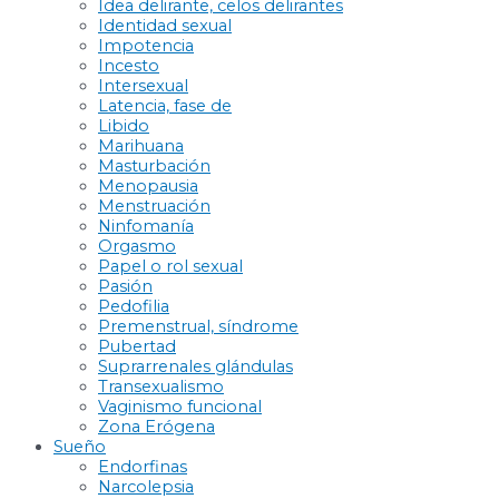
Idea delirante, celos delirantes
Identidad sexual
Impotencia
Incesto
Intersexual
Latencia, fase de
Libido
Marihuana
Masturbación
Menopausia
Menstruación
Ninfomanía
Orgasmo
Papel o rol sexual
Pasión
Pedofilia
Premenstrual, síndrome
Pubertad
Suprarrenales glándulas
Transexualismo
Vaginismo funcional
Zona Erógena
Sueño
Endorfinas
Narcolepsia