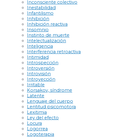
Inconsciente colectivo
Inestabilidad
Infantilismo
Inhibición
Inhibición reactiva
Insomnio
Instinto de muerte
Intelectualización
Inteligencia
Interferencia retroactiva
Intimidad
Introspección
Introversión
Introvisión
Introyección
Irritable
Korsakov, síndrome
Latente
Lenguaje del cuerpo
Lentitud psicomotora
Lexitimia
Ley del efecto
Locura
Logorrea
Logoterapia