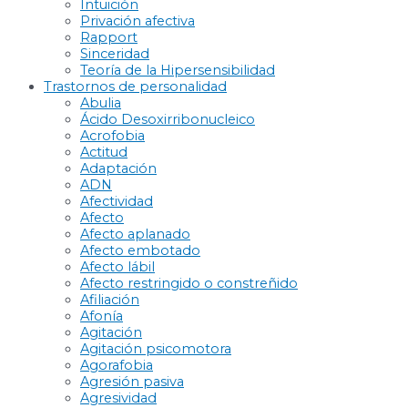
Intuición
Privación afectiva
Rapport
Sinceridad
Teoría de la Hipersensibilidad
Trastornos de personalidad
Abulia
Ácido Desoxirribonucleico
Acrofobia
Actitud
Adaptación
ADN
Afectividad
Afecto
Afecto aplanado
Afecto embotado
Afecto lábil
Afecto restringido o constreñido
Afiliación
Afonía
Agitación
Agitación psicomotora
Agorafobia
Agresión pasiva
Agresividad