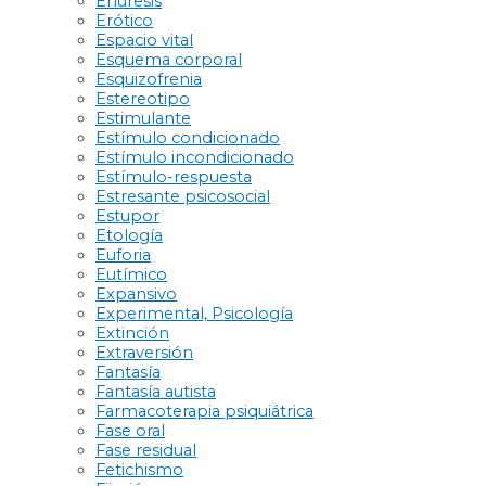
Enuresis
Erótico
Espacio vital
Esquema corporal
Esquizofrenia
Estereotipo
Estimulante
Estímulo condicionado
Estímulo incondicionado
Estímulo-respuesta
Estresante psicosocial
Estupor
Etología
Euforia
Eutímico
Expansivo
Experimental, Psicología
Extinción
Extraversión
Fantasía
Fantasía autista
Farmacoterapia psiquiátrica
Fase oral
Fase residual
Fetichismo