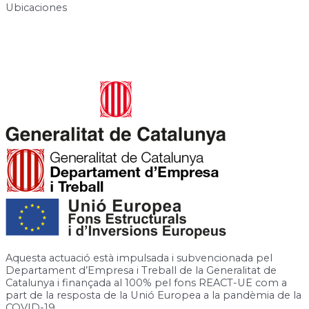
Ubicaciones
Carrer de José Canalejas, 12, 08940 Cornellà de Llobregat,
Barcelona
Rambla de la Granja, 6-8, 08750 Molins de Rei, Barcelona
Aquesta actuació està impulsada i subvencionada pel
Departament d’Empresa i Treball de la Generalitat de
Catalunya i finançada al 100% pel fons REACT-UE com a
part de la resposta de la Unió Europea a la pandèmia de la
COVID-19