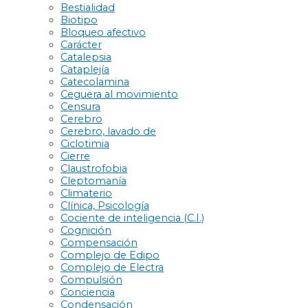
Bestialidad
Biotipo
Bloqueo afectivo
Carácter
Catalepsia
Cataplejía
Catecolamina
Ceguera al movimiento
Censura
Cerebro
Cerebro, lavado de
Ciclotimia
Cierre
Claustrofobia
Cleptomanía
Climaterio
Clínica, Psicología
Cociente de inteligencia (C.I.)
Cognición
Compensación
Complejo de Edipo
Complejo de Electra
Compulsión
Conciencia
Condensación