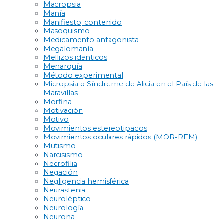
Macropsia
Manía
Manifiesto, contenido
Masoquismo
Medicamento antagonista
Megalomanía
Mellizos idénticos
Menarquía
Método experimental
Micropsia o Síndrome de Alicia en el País de las
Maravillas
Morfina
Motivación
Motivo
Movimientos estereotipados
Movimientos oculares rápidos (MOR-REM)
Mutismo
Narcisismo
Necrofilia
Negación
Negligencia hemisférica
Neurastenia
Neuroléptico
Neurología
Neurona