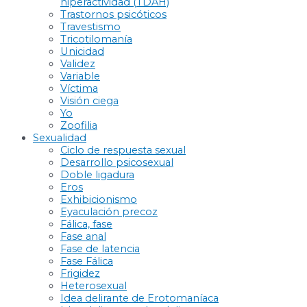
hiperactividad (TDAH)
Trastornos psicóticos
Travestismo
Tricotilomanía
Unicidad
Validez
Variable
Víctima
Visión ciega
Yo
Zoofilia
Sexualidad
Ciclo de respuesta sexual
Desarrollo psicosexual
Doble ligadura
Eros
Exhibicionismo
Eyaculación precoz
Fálica, fase
Fase anal
Fase de latencia
Fase Fálica
Frigidez
Heterosexual
Idea delirante de Erotomaníaca