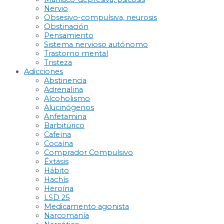
Nervio
Obsesivo-compulsiva, neurosis
Obstinación
Pensamiento
Sistema nervioso autónomo
Trastorno mental
Tristeza
Adicciones
Abstinencia
Adrenalina
Alcoholismo
Alucinógenos
Anfetamina
Barbitúrico
Cafeína
Cocaína
Comprador Compulsivo
Éxtasis
Hábito
Hachís
Heroína
LSD 25
Medicamento agonista
Narcomanía