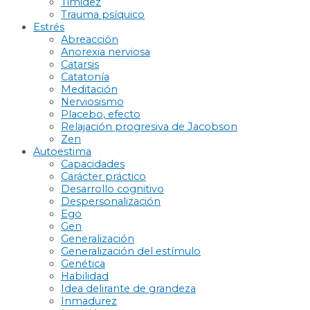
Timidez
Trauma psíquico
Estrés
Abreacción
Anorexia nerviosa
Catarsis
Catatonía
Meditación
Nerviosismo
Placebo, efecto
Relajación progresiva de Jacobson
Zen
Autoestima
Capacidades
Carácter práctico
Desarrollo cognitivo
Despersonalización
Ego
Gen
Generalización
Generalización del estímulo
Genética
Habilidad
Idea delirante de grandeza
Inmadurez