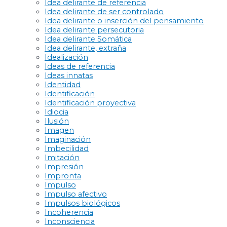
Idea delirante de referencia
Idea delirante de ser controlado
Idea delirante o inserción del pensamiento
Idea delirante persecutoria
Idea delirante Somática
Idea delirante, extraña
Idealización
Ideas de referencia
Ideas innatas
Identidad
Identificación
Identificación proyectiva
Idiocia
Ilusión
Imagen
Imaginación
Imbecilidad
Imitación
Impresión
Impronta
Impulso
Impulso afectivo
Impulsos biológicos
Incoherencia
Inconsciencia