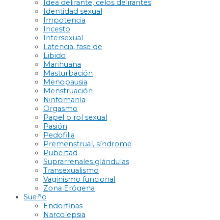
Idea delirante, celos delirantes
Identidad sexual
Impotencia
Incesto
Intersexual
Latencia, fase de
Libido
Marihuana
Masturbación
Menopausia
Menstruación
Ninfomanía
Orgasmo
Papel o rol sexual
Pasión
Pedofilia
Premenstrual, síndrome
Pubertad
Suprarrenales glándulas
Transexualismo
Vaginismo funcional
Zona Erógena
Sueño
Endorfinas
Narcolepsia