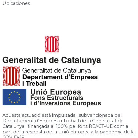
Ubicaciones
Carrer de José Canalejas, 12, 08940 Cornellà de Llobregat,
Barcelona
Rambla de la Granja, 6-8, 08750 Molins de Rei, Barcelona
Aquesta actuació està impulsada i subvencionada pel
Departament d’Empresa i Treball de la Generalitat de
Catalunya i finançada al 100% pel fons REACT-UE com a
part de la resposta de la Unió Europea a la pandèmia de la
COVID-19