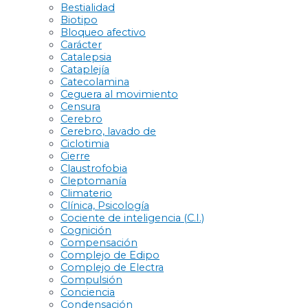
Bestialidad
Biotipo
Bloqueo afectivo
Carácter
Catalepsia
Cataplejía
Catecolamina
Ceguera al movimiento
Censura
Cerebro
Cerebro, lavado de
Ciclotimia
Cierre
Claustrofobia
Cleptomanía
Climaterio
Clínica, Psicología
Cociente de inteligencia (C.I.)
Cognición
Compensación
Complejo de Edipo
Complejo de Electra
Compulsión
Conciencia
Condensación