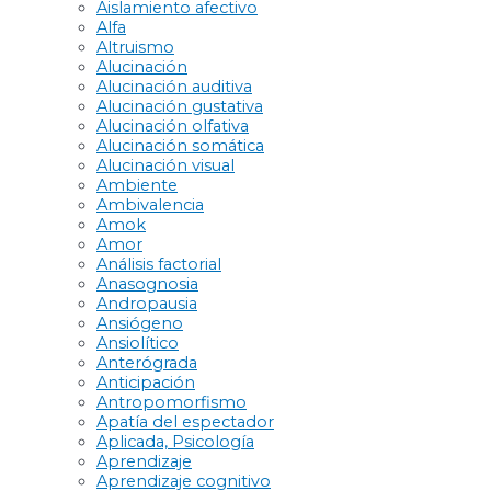
Aislamiento afectivo
Alfa
Altruismo
Alucinación
Alucinación auditiva
Alucinación gustativa
Alucinación olfativa
Alucinación somática
Alucinación visual
Ambiente
Ambivalencia
Amok
Amor
Análisis factorial
Anasognosia
Andropausia
Ansiógeno
Ansiolítico
Anterógrada
Anticipación
Antropomorfismo
Apatía del espectador
Aplicada, Psicología
Aprendizaje
Aprendizaje cognitivo