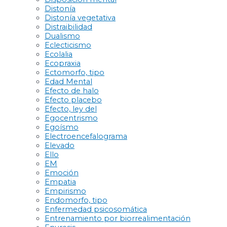
Distonía
Distonía vegetativa
Distraibilidad
Dualismo
Eclecticismo
Ecolalia
Ecopraxia
Ectomorfo, tipo
Edad Mental
Efecto de halo
Efecto placebo
Efecto, ley del
Egocentrismo
Egoísmo
Electroencefalograma
Elevado
Ello
EM
Emoción
Empatia
Empirismo
Endomorfo, tipo
Enfermedad psicosomática
Entrenamiento por biorrealimentación