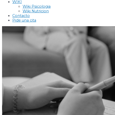
WIKI
Wiki Psicologia
Wiki Nutricion
Contacto
Pide una cita