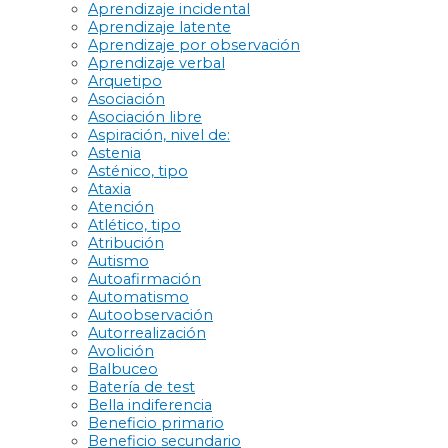
Aprendizaje incidental
Aprendizaje latente
Aprendizaje por observación
Aprendizaje verbal
Arquetipo
Asociación
Asociación libre
Aspiración, nivel de:
Astenia
Asténico, tipo
Ataxia
Atención
Atlético, tipo
Atribución
Autismo
Autoafirmación
Automatismo
Autoobservación
Autorrealización
Avolición
Balbuceo
Batería de test
Bella indiferencia
Beneficio primario
Beneficio secundario