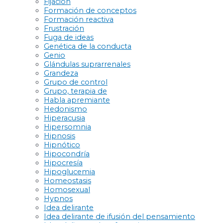
Fijación
Formación de conceptos
Formación reactiva
Frustración
Fuga de ideas
Genética de la conducta
Genio
Glándulas suprarrenales
Grandeza
Grupo de control
Grupo, terapia de
Habla apremiante
Hedonismo
Hiperacusia
Hipersomnia
Hipnosis
Hipnótico
Hipocondría
Hipocresía
Hipoglucemia
Homeostasis
Homosexual
Hypnos
Idea delirante
Idea delirante de ifusión del pensamiento