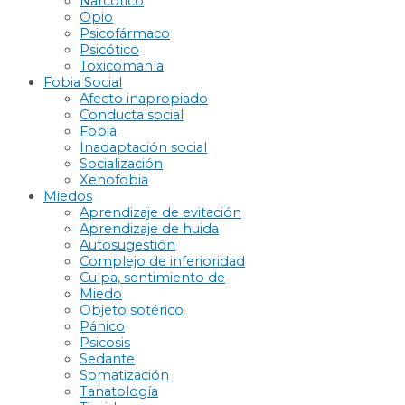
Narcótico
Opio
Psicofármaco
Psicótico
Toxicomanía
Fobia Social
Afecto inapropiado
Conducta social
Fobia
Inadaptación social
Socialización
Xenofobia
Miedos
Aprendizaje de evitación
Aprendizaje de huida
Autosugestión
Complejo de inferioridad
Culpa, sentimiento de
Miedo
Objeto sotérico
Pánico
Psicosis
Sedante
Somatización
Tanatología