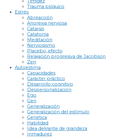
Timidez
Trauma psíquico
Estrés
Abreacción
Anorexia nerviosa
Catarsis
Catatonía
Meditación
Nerviosismo
Placebo, efecto
Relajación progresiva de Jacobson
Zen
Autoestima
Capacidades
Carácter práctico
Desarrollo cognitivo
Despersonalización
Ego
Gen
Generalización
Generalización del estímulo
Genética
Habilidad
Idea delirante de grandeza
Inmadurez