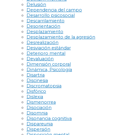
Delusión
Dependencia del campo
Desarrollo psicosocial
Descarrilamiento
Desorientación
Desplazamiento
Desplazamiento de la agresión
Desrealización
Desviación estándar
Deterioro mental
Devaluación
Dimensión corporal
Dinámica, Psicología
Disartria
Discinesia
Discromatopsia
Disfórico
Dislexia
Dismenorrea
Disociación
Disomnia
Disonancia cognitiva
Dispareunia
Dispersión
Disposición mental