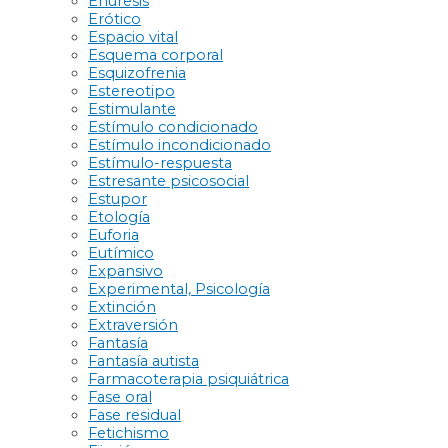
Enuresis
Erótico
Espacio vital
Esquema corporal
Esquizofrenia
Estereotipo
Estimulante
Estímulo condicionado
Estímulo incondicionado
Estímulo-respuesta
Estresante psicosocial
Estupor
Etología
Euforia
Eutímico
Expansivo
Experimental, Psicología
Extinción
Extraversión
Fantasía
Fantasía autista
Farmacoterapia psiquiátrica
Fase oral
Fase residual
Fetichismo