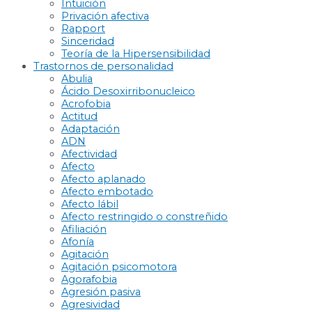
Intuición
Privación afectiva
Rapport
Sinceridad
Teoría de la Hipersensibilidad
Trastornos de personalidad
Abulia
Ácido Desoxirribonucleico
Acrofobia
Actitud
Adaptación
ADN
Afectividad
Afecto
Afecto aplanado
Afecto embotado
Afecto lábil
Afecto restringido o constreñido
Afiliación
Afonía
Agitación
Agitación psicomotora
Agorafobia
Agresión pasiva
Agresividad