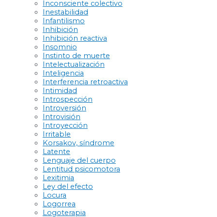
Inconsciente colectivo
Inestabilidad
Infantilismo
Inhibición
Inhibición reactiva
Insomnio
Instinto de muerte
Intelectualización
Inteligencia
Interferencia retroactiva
Intimidad
Introspección
Introversión
Introvisión
Introyección
Irritable
Korsakov, síndrome
Latente
Lenguaje del cuerpo
Lentitud psicomotora
Lexitimia
Ley del efecto
Locura
Logorrea
Logoterapia