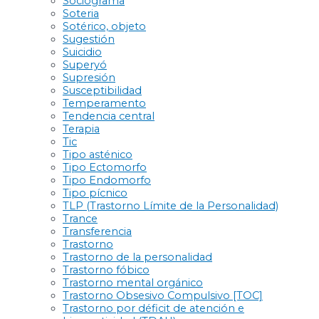
Sociograma
Soteria
Sotérico, objeto
Sugestión
Suicidio
Superyó
Supresión
Susceptibilidad
Temperamento
Tendencia central
Terapia
Tic
Tipo asténico
Tipo Ectomorfo
Tipo Endomorfo
Tipo pícnico
TLP (Trastorno Límite de la Personalidad)
Trance
Transferencia
Trastorno
Trastorno de la personalidad
Trastorno fóbico
Trastorno mental orgánico
Trastorno Obsesivo Compulsivo [TOC]
Trastorno por déficit de atención e