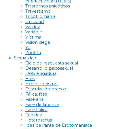
hiperactividad (TDAH)
Trastornos psicóticos
Travestismo
Tricotilomanía
Unicidad
Validez
Variable
Víctima
Visión ciega
Yo
Zoofilia
Sexualidad
Ciclo de respuesta sexual
Desarrollo psicosexual
Doble ligadura
Eros
Exhibicionismo
Eyaculación precoz
Fálica, fase
Fase anal
Fase de latencia
Fase Fálica
Frigidez
Heterosexual
Idea delirante de Erotomaníaca