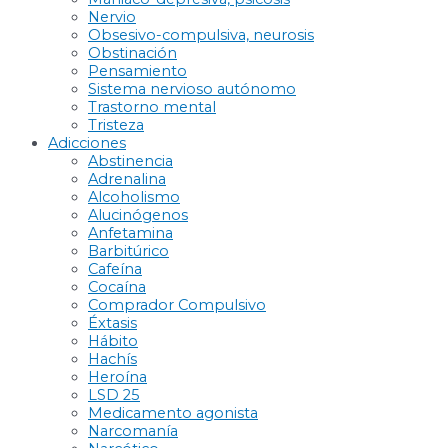
Nervio
Obsesivo-compulsiva, neurosis
Obstinación
Pensamiento
Sistema nervioso autónomo
Trastorno mental
Tristeza
Adicciones
Abstinencia
Adrenalina
Alcoholismo
Alucinógenos
Anfetamina
Barbitúrico
Cafeína
Cocaína
Comprador Compulsivo
Éxtasis
Hábito
Hachís
Heroína
LSD 25
Medicamento agonista
Narcomanía