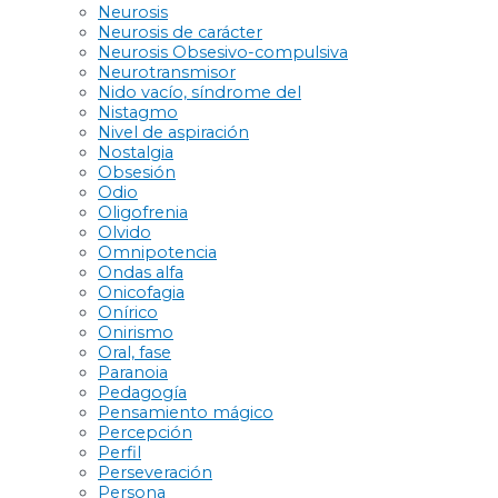
Neurosis
Neurosis de carácter
Neurosis Obsesivo-compulsiva
Neurotransmisor
Nido vacío, síndrome del
Nistagmo
Nivel de aspiración
Nostalgia
Obsesión
Odio
Oligofrenia
Olvido
Omnipotencia
Ondas alfa
Onicofagia
Onírico
Onirismo
Oral, fase
Paranoia
Pedagogía
Pensamiento mágico
Percepción
Perfil
Perseveración
Persona