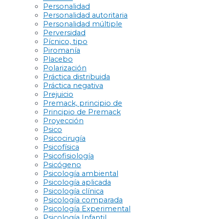
Personalidad
Personalidad autoritaria
Personalidad múltiple
Perversidad
Pícnico, tipo
Piromanía
Placebo
Polarización
Práctica distribuida
Práctica negativa
Prejuicio
Premack, principio de
Principio de Premack
Proyección
Psico
Psicocirugía
Psicofísica
Psicofisiología
Psicógeno
Psicología ambiental
Psicología aplicada
Psicología clínica
Psicología comparada
Psicología Experimental
Psicología Infantil