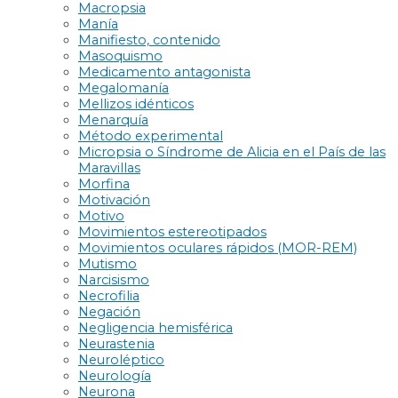
Macropsia
Manía
Manifiesto, contenido
Masoquismo
Medicamento antagonista
Megalomanía
Mellizos idénticos
Menarquía
Método experimental
Micropsia o Síndrome de Alicia en el País de las
Maravillas
Morfina
Motivación
Motivo
Movimientos estereotipados
Movimientos oculares rápidos (MOR-REM)
Mutismo
Narcisismo
Necrofilia
Negación
Negligencia hemisférica
Neurastenia
Neuroléptico
Neurología
Neurona