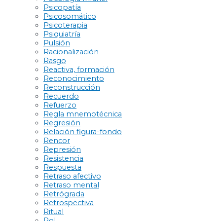
Psicopatía
Psicosomático
Psicoterapia
Psiquiatría
Pulsión
Racionalización
Rasgo
Reactiva, formación
Reconocimiento
Reconstrucción
Recuerdo
Refuerzo
Regla mnemotécnica
Regresión
Relación figura-fondo
Rencor
Represión
Resistencia
Respuesta
Retraso afectivo
Retraso mental
Retrógrada
Retrospectiva
Ritual
Rol