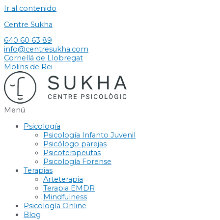
Ir al contenido
Centre Sukha
640 60 63 89
info@centresukha.com
Cornellá de Llobregat
Molins de Rei
Menú
Psicología
Psicología Infanto Juvenil
Psicólogo parejas
Psicoterapeutas
Psicología Forense
Terapias
Arteterapia
Terapia EMDR
Mindfulness
Psicología Online
Blog