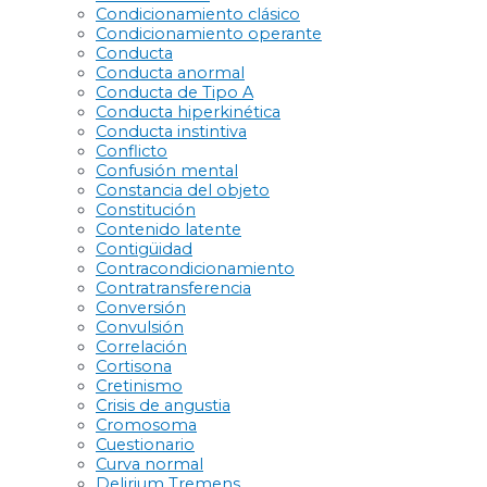
Condicionamiento clásico
Condicionamiento operante
Conducta
Conducta anormal
Conducta de Tipo A
Conducta hiperkinética
Conducta instintiva
Conflicto
Confusión mental
Constancia del objeto
Constitución
Contenido latente
Contigüidad
Contracondicionamiento
Contratransferencia
Conversión
Convulsión
Correlación
Cortisona
Cretinismo
Crisis de angustia
Cromosoma
Cuestionario
Curva normal
Delirium Tremens