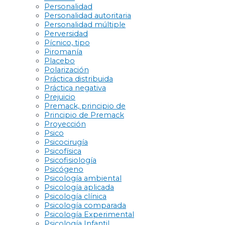
Personalidad
Personalidad autoritaria
Personalidad múltiple
Perversidad
Pícnico, tipo
Piromanía
Placebo
Polarización
Práctica distribuida
Práctica negativa
Prejuicio
Premack, principio de
Principio de Premack
Proyección
Psico
Psicocirugía
Psicofísica
Psicofisiología
Psicógeno
Psicología ambiental
Psicología aplicada
Psicología clínica
Psicología comparada
Psicología Experimental
Psicología Infantil