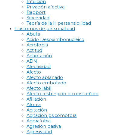
Intuición
Privación afectiva
Rapport
Sinceridad
Teoría de la Hipersensibilidad
Trastornos de personalidad
Abulia
Ácido Desoxirribonucleico
Acrofobia
Actitud
Adaptación
ADN
Afectividad
Afecto
Afecto aplanado
Afecto embotado
Afecto lábil
Afecto restringido o constreñido
Afiliación
Afonía
Agitación
Agitación psicomotora
Agorafobia
Agresión pasiva
Agresividad