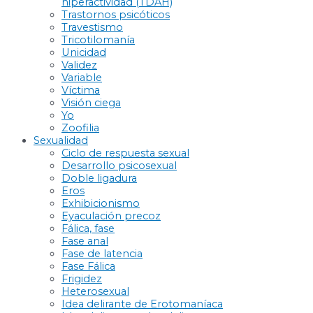
hiperactividad (TDAH)
Trastornos psicóticos
Travestismo
Tricotilomanía
Unicidad
Validez
Variable
Víctima
Visión ciega
Yo
Zoofilia
Sexualidad
Ciclo de respuesta sexual
Desarrollo psicosexual
Doble ligadura
Eros
Exhibicionismo
Eyaculación precoz
Fálica, fase
Fase anal
Fase de latencia
Fase Fálica
Frigidez
Heterosexual
Idea delirante de Erotomaníaca