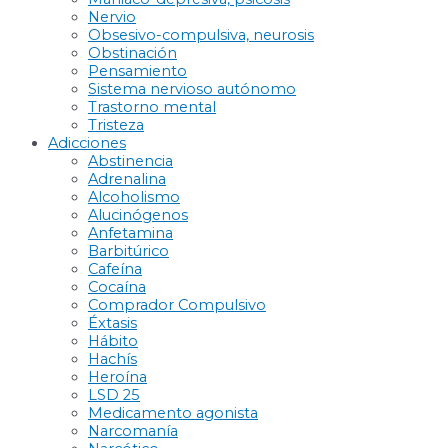
Nervio
Obsesivo-compulsiva, neurosis
Obstinación
Pensamiento
Sistema nervioso autónomo
Trastorno mental
Tristeza
Adicciones
Abstinencia
Adrenalina
Alcoholismo
Alucinógenos
Anfetamina
Barbitúrico
Cafeína
Cocaína
Comprador Compulsivo
Éxtasis
Hábito
Hachís
Heroína
LSD 25
Medicamento agonista
Narcomanía