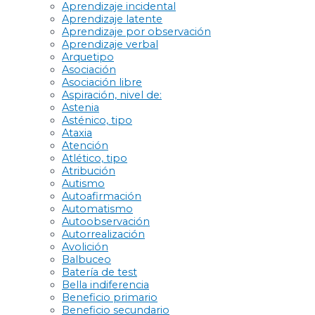
Aprendizaje incidental
Aprendizaje latente
Aprendizaje por observación
Aprendizaje verbal
Arquetipo
Asociación
Asociación libre
Aspiración, nivel de:
Astenia
Asténico, tipo
Ataxia
Atención
Atlético, tipo
Atribución
Autismo
Autoafirmación
Automatismo
Autoobservación
Autorrealización
Avolición
Balbuceo
Batería de test
Bella indiferencia
Beneficio primario
Beneficio secundario