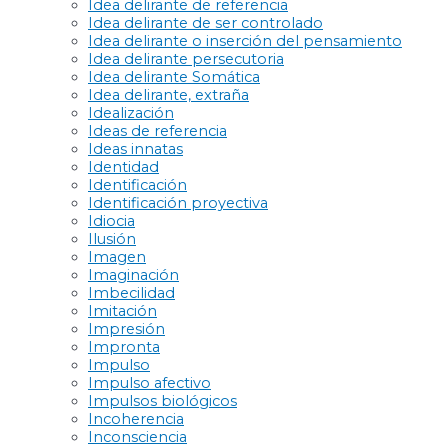
Idea delirante de referencia
Idea delirante de ser controlado
Idea delirante o inserción del pensamiento
Idea delirante persecutoria
Idea delirante Somática
Idea delirante, extraña
Idealización
Ideas de referencia
Ideas innatas
Identidad
Identificación
Identificación proyectiva
Idiocia
Ilusión
Imagen
Imaginación
Imbecilidad
Imitación
Impresión
Impronta
Impulso
Impulso afectivo
Impulsos biológicos
Incoherencia
Inconsciencia