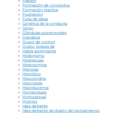
Fijación
Formación de conceptos
Formación reactiva
Frustración
Fuga de ideas
Genética de la conducta
Genio
Glándulas suprarrenales
Grandeza
Grupo de control
Grupo, terapia de
Habla apremiante
Hedonismo
Hiperacusia
Hipersomnia
Hipnosis
Hipnótico
Hipocondría
Hipocresía
Hipoglucemia
Homeostasis
Homosexual
Hypnos
Idea delirante
Idea delirante de ifusión del pensamiento