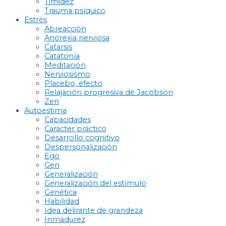
Timidez
Trauma psíquico
Estrés
Abreacción
Anorexia nerviosa
Catarsis
Catatonía
Meditación
Nerviosismo
Placebo, efecto
Relajación progresiva de Jacobson
Zen
Autoestima
Capacidades
Carácter práctico
Desarrollo cognitivo
Despersonalización
Ego
Gen
Generalización
Generalización del estímulo
Genética
Habilidad
Idea delirante de grandeza
Inmadurez