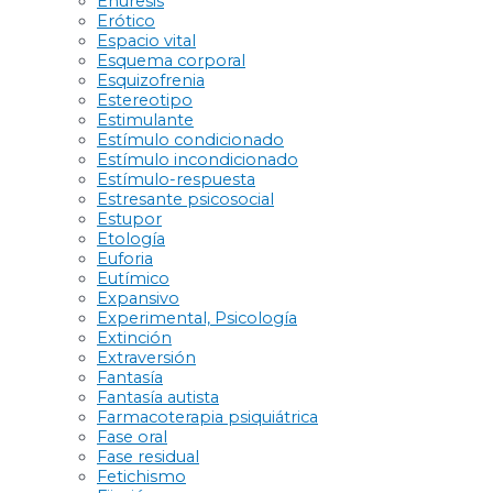
Enuresis
Erótico
Espacio vital
Esquema corporal
Esquizofrenia
Estereotipo
Estimulante
Estímulo condicionado
Estímulo incondicionado
Estímulo-respuesta
Estresante psicosocial
Estupor
Etología
Euforia
Eutímico
Expansivo
Experimental, Psicología
Extinción
Extraversión
Fantasía
Fantasía autista
Farmacoterapia psiquiátrica
Fase oral
Fase residual
Fetichismo