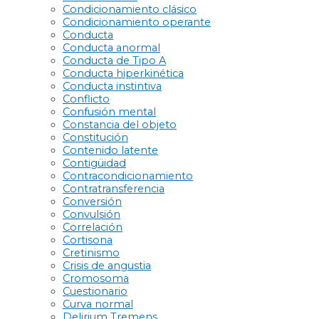
Condicionamiento clásico
Condicionamiento operante
Conducta
Conducta anormal
Conducta de Tipo A
Conducta hiperkinética
Conducta instintiva
Conflicto
Confusión mental
Constancia del objeto
Constitución
Contenido latente
Contigüidad
Contracondicionamiento
Contratransferencia
Conversión
Convulsión
Correlación
Cortisona
Cretinismo
Crisis de angustia
Cromosoma
Cuestionario
Curva normal
Delirium Tremens