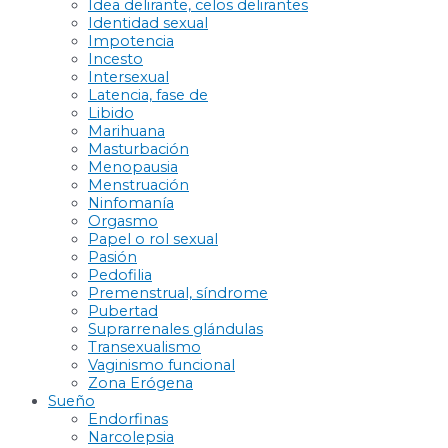
Idea delirante, celos delirantes
Identidad sexual
Impotencia
Incesto
Intersexual
Latencia, fase de
Libido
Marihuana
Masturbación
Menopausia
Menstruación
Ninfomanía
Orgasmo
Papel o rol sexual
Pasión
Pedofilia
Premenstrual, síndrome
Pubertad
Suprarrenales glándulas
Transexualismo
Vaginismo funcional
Zona Erógena
Sueño
Endorfinas
Narcolepsia