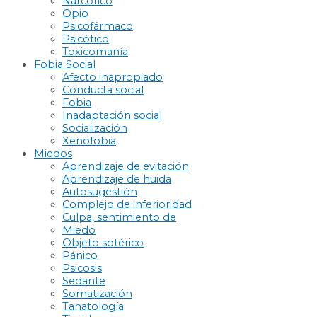
Narcótico
Opio
Psicofármaco
Psicótico
Toxicomanía
Fobia Social
Afecto inapropiado
Conducta social
Fobia
Inadaptación social
Socialización
Xenofobia
Miedos
Aprendizaje de evitación
Aprendizaje de huida
Autosugestión
Complejo de inferioridad
Culpa, sentimiento de
Miedo
Objeto sotérico
Pánico
Psicosis
Sedante
Somatización
Tanatología