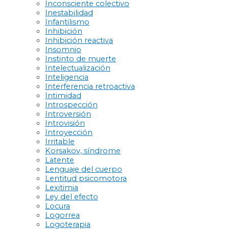
Inconsciente colectivo
Inestabilidad
Infantilismo
Inhibición
Inhibición reactiva
Insomnio
Instinto de muerte
Intelectualización
Inteligencia
Interferencia retroactiva
Intimidad
Introspección
Introversión
Introvisión
Introyección
Irritable
Korsakov, síndrome
Latente
Lenguaje del cuerpo
Lentitud psicomotora
Lexitimia
Ley del efecto
Locura
Logorrea
Logoterapia