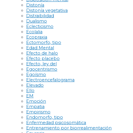
Distonía
Distonía vegetativa
Distraibilidad
Dualismo
Eclecticismo
Ecolalia
Ecopraxia
Ectomorfo, tipo
Edad Mental
Efecto de halo
Efecto placebo
Efecto, ley del
Egocentrismo
Egoísmo
Electroencefalograma
Elevado
Ello
EM
Emoción
Empatia
Empirismo
Endomorfo, tipo
Enfermedad psicosomática
Entrenamiento por biorrealimentación