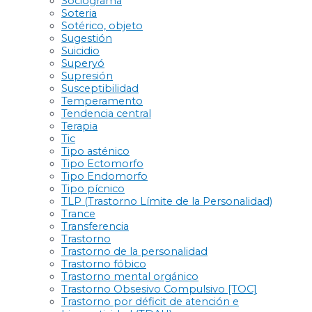
Sociograma
Soteria
Sotérico, objeto
Sugestión
Suicidio
Superyó
Supresión
Susceptibilidad
Temperamento
Tendencia central
Terapia
Tic
Tipo asténico
Tipo Ectomorfo
Tipo Endomorfo
Tipo pícnico
TLP (Trastorno Límite de la Personalidad)
Trance
Transferencia
Trastorno
Trastorno de la personalidad
Trastorno fóbico
Trastorno mental orgánico
Trastorno Obsesivo Compulsivo [TOC]
Trastorno por déficit de atención e