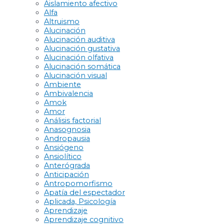
Aislamiento afectivo
Alfa
Altruismo
Alucinación
Alucinación auditiva
Alucinación gustativa
Alucinación olfativa
Alucinación somática
Alucinación visual
Ambiente
Ambivalencia
Amok
Amor
Análisis factorial
Anasognosia
Andropausia
Ansiógeno
Ansiolítico
Anterógrada
Anticipación
Antropomorfismo
Apatía del espectador
Aplicada, Psicología
Aprendizaje
Aprendizaje cognitivo