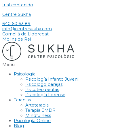
Ir al contenido
Centre Sukha
640 60 63 89
info@centresukha.com
Cornellá de Llobregat
Molins de Rei
Menú
Psicología
Psicología Infanto Juvenil
Psicólogo parejas
Psicoterapeutas
Psicología Forense
Terapias
Arteterapia
Terapia EMDR
Mindfulness
Psicología Online
Blog