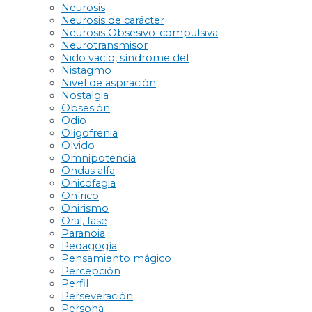
Neurosis
Neurosis de carácter
Neurosis Obsesivo-compulsiva
Neurotransmisor
Nido vacío, síndrome del
Nistagmo
Nivel de aspiración
Nostalgia
Obsesión
Odio
Oligofrenia
Olvido
Omnipotencia
Ondas alfa
Onicofagia
Onírico
Onirismo
Oral, fase
Paranoia
Pedagogía
Pensamiento mágico
Percepción
Perfil
Perseveración
Persona