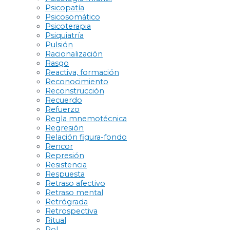
Psicopatía
Psicosomático
Psicoterapia
Psiquiatría
Pulsión
Racionalización
Rasgo
Reactiva, formación
Reconocimiento
Reconstrucción
Recuerdo
Refuerzo
Regla mnemotécnica
Regresión
Relación figura-fondo
Rencor
Represión
Resistencia
Respuesta
Retraso afectivo
Retraso mental
Retrógrada
Retrospectiva
Ritual
Rol