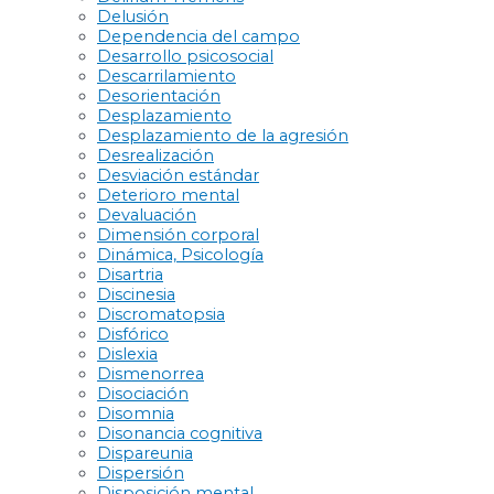
Delusión
Dependencia del campo
Desarrollo psicosocial
Descarrilamiento
Desorientación
Desplazamiento
Desplazamiento de la agresión
Desrealización
Desviación estándar
Deterioro mental
Devaluación
Dimensión corporal
Dinámica, Psicología
Disartria
Discinesia
Discromatopsia
Disfórico
Dislexia
Dismenorrea
Disociación
Disomnia
Disonancia cognitiva
Dispareunia
Dispersión
Disposición mental