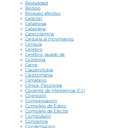
Bestialidad
Biotipo
Bloqueo afectivo
Carácter
Catalepsia
Cataplejía
Catecolamina
Ceguera al movimiento
Censura
Cerebro
Cerebro, lavado de
Ciclotimia
Cierre
Claustrofobia
Cleptomanía
Climaterio
Clínica, Psicología
Cociente de inteligencia (C.I.)
Cognición
Compensación
Complejo de Edipo
Complejo de Electra
Compulsión
Conciencia
Condensación