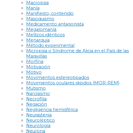
Macropsia
Manía
Manifiesto, contenido
Masoquismo
Medicamento antagonista
Megalomanía
Mellizos idénticos
Menarquía
Método experimental
Micropsia o Síndrome de Alicia en el País de las
Maravillas
Morfina
Motivación
Motivo
Movimientos estereotipados
Movimientos oculares rápidos (MOR-REM)
Mutismo
Narcisismo
Necrofilia
Negación
Negligencia hemisférica
Neurastenia
Neuroléptico
Neurología
Neurona