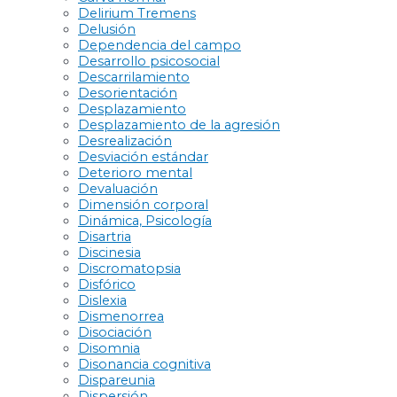
Delirium Tremens
Delusión
Dependencia del campo
Desarrollo psicosocial
Descarrilamiento
Desorientación
Desplazamiento
Desplazamiento de la agresión
Desrealización
Desviación estándar
Deterioro mental
Devaluación
Dimensión corporal
Dinámica, Psicología
Disartria
Discinesia
Discromatopsia
Disfórico
Dislexia
Dismenorrea
Disociación
Disomnia
Disonancia cognitiva
Dispareunia
Dispersión