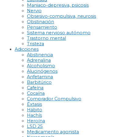
Maniaco-depresiva, psicosis
Nervio
Obsesivo-compulsiva, neurosis
Obstinación
Pensamiento
Sistema nervioso autónomo
Trastorno mental
Tristeza
Adicciones
Abstinencia
Adrenalina
Alcoholismo
Alucinógenos
Anfetamina
Barbitúrico
Cafeína
Cocaína
Comprador Compulsivo
Éxtasis
Hábito
Hachís
Heroína
LSD 25
Medicamento agonista