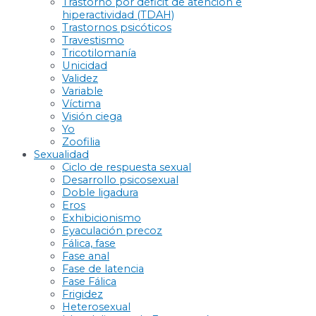
Trastorno por déficit de atención e
hiperactividad (TDAH)
Trastornos psicóticos
Travestismo
Tricotilomanía
Unicidad
Validez
Variable
Víctima
Visión ciega
Yo
Zoofilia
Sexualidad
Ciclo de respuesta sexual
Desarrollo psicosexual
Doble ligadura
Eros
Exhibicionismo
Eyaculación precoz
Fálica, fase
Fase anal
Fase de latencia
Fase Fálica
Frigidez
Heterosexual