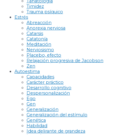
Tanatología
Timidez
Trauma psíquico
Estrés
Abreacción
Anorexia nerviosa
Catarsis
Catatonía
Meditación
Nerviosismo
Placebo, efecto
Relajación progresiva de Jacobson
Zen
Autoestima
Capacidades
Carácter práctico
Desarrollo cognitivo
Despersonalización
Ego
Gen
Generalización
Generalización del estímulo
Genética
Habilidad
Idea delirante de grandeza