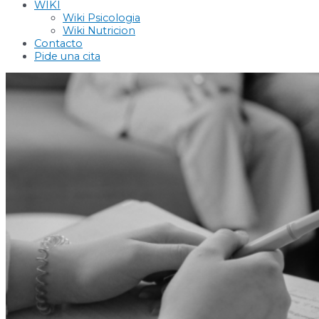
WIKI
Wiki Psicologia
Wiki Nutricion
Contacto
Pide una cita