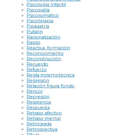
Psicología Infantil
Psicopatía
Psicosomático
Psicoterapia
Psiquiatría
Pulsión
Racionalización
Rasgo
Reactiva, formación
Reconocimiento
Reconstrucción
Recuerdo
Refuerzo
Regla mnemotécnica
Regresión
Relación figura-fondo
Rencor
Represión
Resistencia
Respuesta
Retraso afectivo
Retraso mental
Retrógrada
Retrospectiva
Ritual