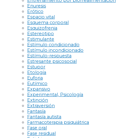
Entrenamiento por biorrealimentación
Enuresis
Erótico
Espacio vital
Esquema corporal
Esquizofrenia
Estereotipo
Estimulante
Estímulo condicionado
Estímulo incondicionado
Estímulo-respuesta
Estresante psicosocial
Estupor
Etología
Euforia
Eutímico
Expansivo
Experimental, Psicología
Extinción
Extraversión
Fantasía
Fantasía autista
Farmacoterapia psiquiátrica
Fase oral
Fase residual