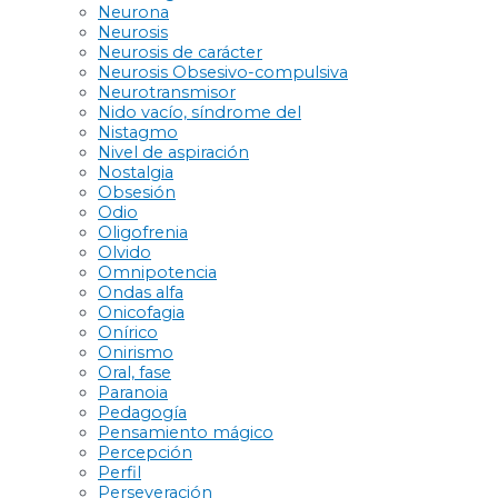
Neurona
Neurosis
Neurosis de carácter
Neurosis Obsesivo-compulsiva
Neurotransmisor
Nido vacío, síndrome del
Nistagmo
Nivel de aspiración
Nostalgia
Obsesión
Odio
Oligofrenia
Olvido
Omnipotencia
Ondas alfa
Onicofagia
Onírico
Onirismo
Oral, fase
Paranoia
Pedagogía
Pensamiento mágico
Percepción
Perfil
Perseveración