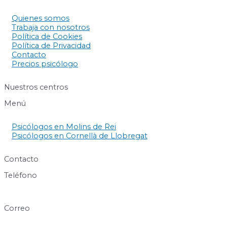
Quienes somos
Trabaja con nosotros
Política de Cookies
Política de Privacidad
Contacto
Precios psicólogo
Nuestros centros
Menú
Psicólogos en Molins de Rei
Psicólogos en Cornellà de Llobregat
Contacto
Teléfono
640 60 63 89
Correo
info@centresukha.com