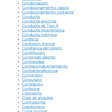
Condensación
Condicionamiento clásico
Condicionamiento operante
Conducta
Conducta anormal
Conducta de Tipo A
Conducta hiperkinética
Conducta instintiva
Conflicto
Confusión mental
Constancia del objeto
Constitución
Contenido latente
Contigüidad
Contracondicionamiento
Contratransferencia
Conversión
Convulsión
Correlación
Cortisona
Cretinismo
Crisis de angustia
Cromosoma
Cuestionario
Curva normal