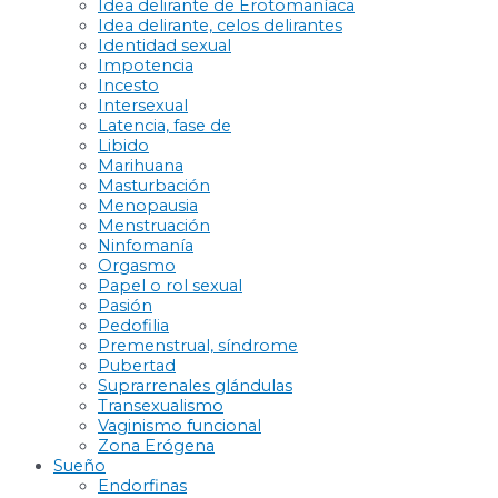
Idea delirante de Erotomaníaca
Idea delirante, celos delirantes
Identidad sexual
Impotencia
Incesto
Intersexual
Latencia, fase de
Libido
Marihuana
Masturbación
Menopausia
Menstruación
Ninfomanía
Orgasmo
Papel o rol sexual
Pasión
Pedofilia
Premenstrual, síndrome
Pubertad
Suprarrenales glándulas
Transexualismo
Vaginismo funcional
Zona Erógena
Sueño
Endorfinas