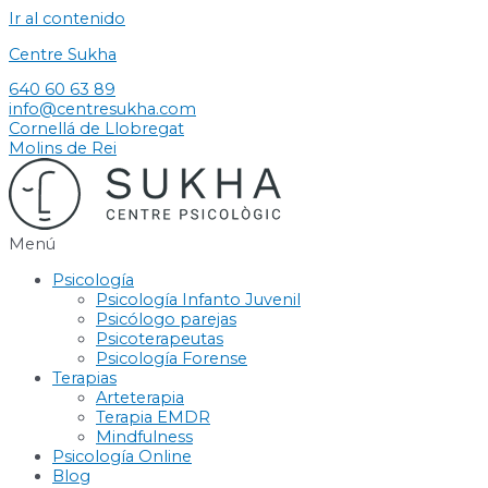
Ir al contenido
Centre Sukha
640 60 63 89
info@centresukha.com
Cornellá de Llobregat
Molins de Rei
Menú
Psicología
Psicología Infanto Juvenil
Psicólogo parejas
Psicoterapeutas
Psicología Forense
Terapias
Arteterapia
Terapia EMDR
Mindfulness
Psicología Online
Blog