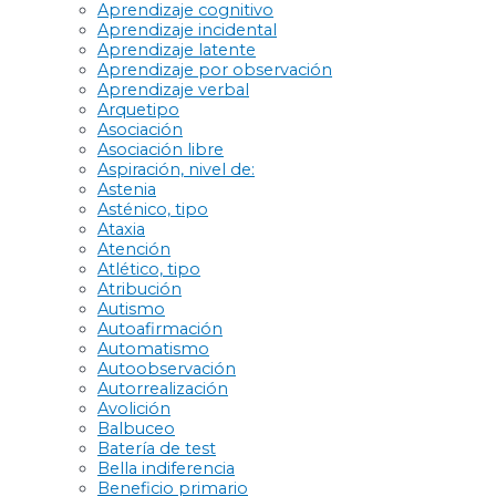
Aprendizaje cognitivo
Aprendizaje incidental
Aprendizaje latente
Aprendizaje por observación
Aprendizaje verbal
Arquetipo
Asociación
Asociación libre
Aspiración, nivel de:
Astenia
Asténico, tipo
Ataxia
Atención
Atlético, tipo
Atribución
Autismo
Autoafirmación
Automatismo
Autoobservación
Autorrealización
Avolición
Balbuceo
Batería de test
Bella indiferencia
Beneficio primario