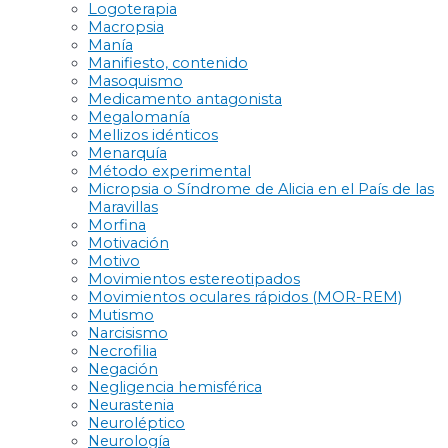
Logoterapia
Macropsia
Manía
Manifiesto, contenido
Masoquismo
Medicamento antagonista
Megalomanía
Mellizos idénticos
Menarquía
Método experimental
Micropsia o Síndrome de Alicia en el País de las
Maravillas
Morfina
Motivación
Motivo
Movimientos estereotipados
Movimientos oculares rápidos (MOR-REM)
Mutismo
Narcisismo
Necrofilia
Negación
Negligencia hemisférica
Neurastenia
Neuroléptico
Neurología