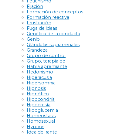
Fetichismo
Fijación
Formación de conceptos
Formación reactiva
Frustración
Fuga de ideas
Genética de la conducta
Genio
Glándulas suprarrenales
Grandeza
Grupo de control
Grupo, terapia de
Habla apremiante
Hedonismo
Hiperacusia
Hipersomnia
Hipnosis
Hipnótico
Hipocondría
Hipocresía
Hipoglucemia
Homeostasis
Homosexual
Hypnos
Idea delirante