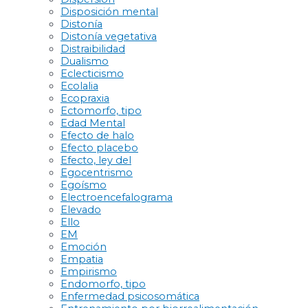
Disposición mental
Distonía
Distonía vegetativa
Distraibilidad
Dualismo
Eclecticismo
Ecolalia
Ecopraxia
Ectomorfo, tipo
Edad Mental
Efecto de halo
Efecto placebo
Efecto, ley del
Egocentrismo
Egoísmo
Electroencefalograma
Elevado
Ello
EM
Emoción
Empatia
Empirismo
Endomorfo, tipo
Enfermedad psicosomática