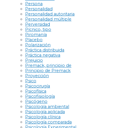
Persona
Personalidad
Personalidad autoritaria
Personalidad múltiple
Perversidad
Pícnico, tipo
Piromanía
Placebo
Polarización
Práctica distribuida
Práctica negativa
Prejuicio
Premack, principio de
Principio de Premack
Proyección
Psico
Psicocirugía
Psicofísica
Psicofisiología
Psicógeno
Psicología ambiental
Psicología aplicada
Psicología clínica
Psicología comparada
Psicología Experimental