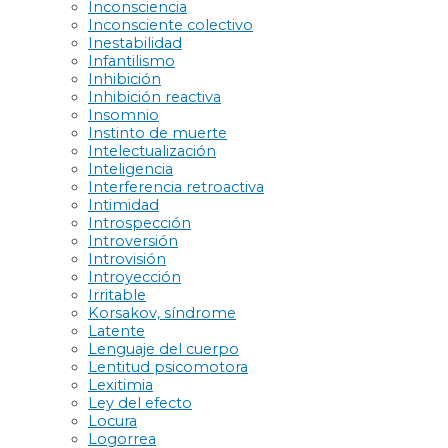
Inconsciencia
Inconsciente colectivo
Inestabilidad
Infantilismo
Inhibición
Inhibición reactiva
Insomnio
Instinto de muerte
Intelectualización
Inteligencia
Interferencia retroactiva
Intimidad
Introspección
Introversión
Introvisión
Introyección
Irritable
Korsakov, síndrome
Latente
Lenguaje del cuerpo
Lentitud psicomotora
Lexitimia
Ley del efecto
Locura
Logorrea