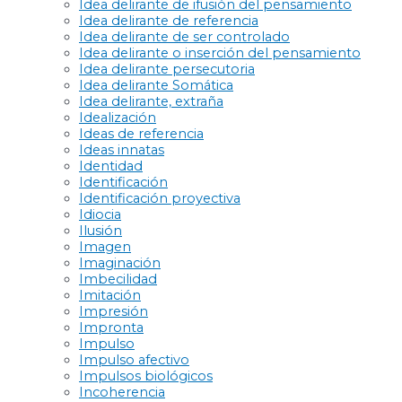
Idea delirante de ifusión del pensamiento
Idea delirante de referencia
Idea delirante de ser controlado
Idea delirante o inserción del pensamiento
Idea delirante persecutoria
Idea delirante Somática
Idea delirante, extraña
Idealización
Ideas de referencia
Ideas innatas
Identidad
Identificación
Identificación proyectiva
Idiocia
Ilusión
Imagen
Imaginación
Imbecilidad
Imitación
Impresión
Impronta
Impulso
Impulso afectivo
Impulsos biológicos
Incoherencia