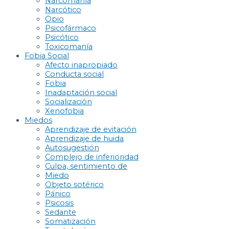
Narcomanía
Narcótico
Opio
Psicofármaco
Psicótico
Toxicomanía
Fobia Social
Afecto inapropiado
Conducta social
Fobia
Inadaptación social
Socialización
Xenofobia
Miedos
Aprendizaje de evitación
Aprendizaje de huida
Autosugestión
Complejo de inferioridad
Culpa, sentimiento de
Miedo
Objeto sotérico
Pánico
Psicosis
Sedante
Somatización