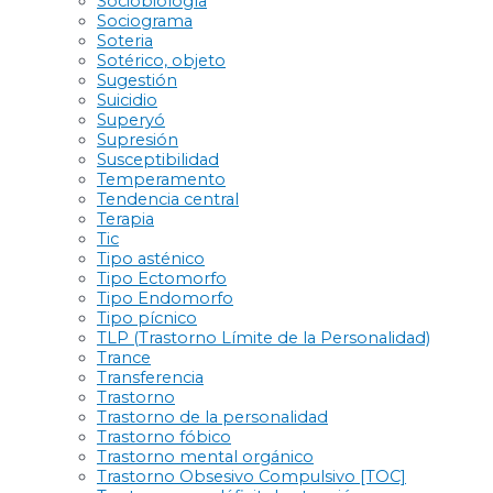
Sociobiología
Sociograma
Soteria
Sotérico, objeto
Sugestión
Suicidio
Superyó
Supresión
Susceptibilidad
Temperamento
Tendencia central
Terapia
Tic
Tipo asténico
Tipo Ectomorfo
Tipo Endomorfo
Tipo pícnico
TLP (Trastorno Límite de la Personalidad)
Trance
Transferencia
Trastorno
Trastorno de la personalidad
Trastorno fóbico
Trastorno mental orgánico
Trastorno Obsesivo Compulsivo [TOC]