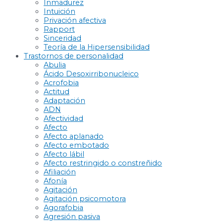
Inmadurez
Intuición
Privación afectiva
Rapport
Sinceridad
Teoría de la Hipersensibilidad
Trastornos de personalidad
Abulia
Ácido Desoxirribonucleico
Acrofobia
Actitud
Adaptación
ADN
Afectividad
Afecto
Afecto aplanado
Afecto embotado
Afecto lábil
Afecto restringido o constreñido
Afiliación
Afonía
Agitación
Agitación psicomotora
Agorafobia
Agresión pasiva