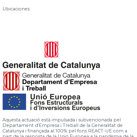
Ubicaciones
Carrer de José Canalejas, 12, 08940 Cornellà de Llobregat,
Barcelona
Rambla de la Granja, 6-8, 08750 Molins de Rei, Barcelona
Aquesta actuació està impulsada i subvencionada pel
Departament d’Empresa i Treball de la Generalitat de
Catalunya i finançada al 100% pel fons REACT-UE com a
part de la resposta de la Unió Europea a la pandèmia de la