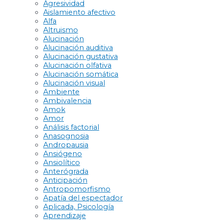
Agresividad
Aislamiento afectivo
Alfa
Altruismo
Alucinación
Alucinación auditiva
Alucinación gustativa
Alucinación olfativa
Alucinación somática
Alucinación visual
Ambiente
Ambivalencia
Amok
Amor
Análisis factorial
Anasognosia
Andropausia
Ansiógeno
Ansiolítico
Anterógrada
Anticipación
Antropomorfismo
Apatía del espectador
Aplicada, Psicología
Aprendizaje