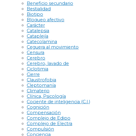
Beneficio secundario
Bestialidad
Biotipo
Bloqueo afectivo
Carácter
Catalepsia
Cataplejía
Catecolamina
Ceguera al movimiento
Censura
Cerebro
Cerebro, lavado de
Ciclotimia
Cierre
Claustrofobia
Cleptomanía
Climaterio
Clínica, Psicología
Cociente de inteligencia (C.I.)
Cognición
Compensación
Complejo de Edipo
Complejo de Electra
Compulsión
Conciencia