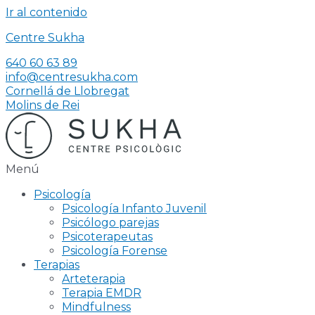
Ir al contenido
Centre Sukha
640 60 63 89
info@centresukha.com
Cornellá de Llobregat
Molins de Rei
Menú
Psicología
Psicología Infanto Juvenil
Psicólogo parejas
Psicoterapeutas
Psicología Forense
Terapias
Arteterapia
Terapia EMDR
Mindfulness