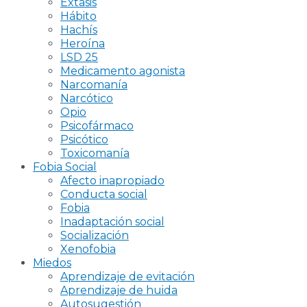
Éxtasis
Hábito
Hachís
Heroína
LSD 25
Medicamento agonista
Narcomanía
Narcótico
Opio
Psicofármaco
Psicótico
Toxicomanía
Fobia Social
Afecto inapropiado
Conducta social
Fobia
Inadaptación social
Socialización
Xenofobia
Miedos
Aprendizaje de evitación
Aprendizaje de huida
Autosugestión