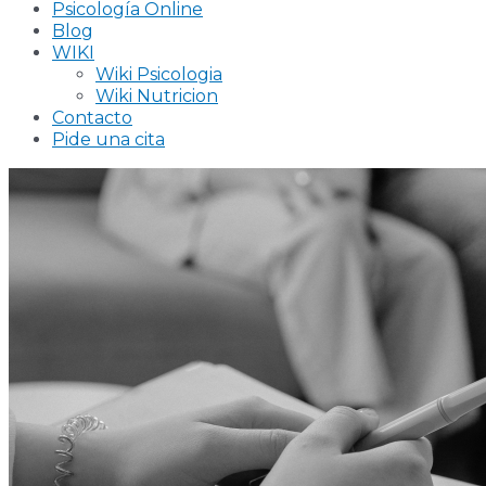
Psicología Online
Blog
WIKI
Wiki Psicologia
Wiki Nutricion
Contacto
Pide una cita