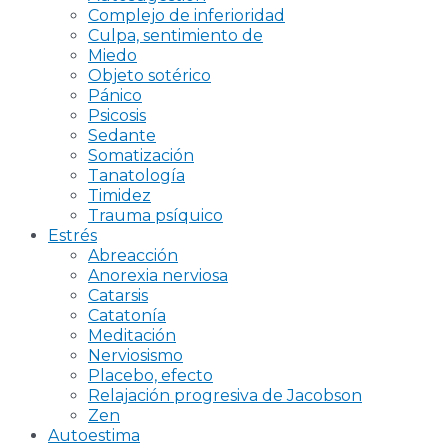
Complejo de inferioridad
Culpa, sentimiento de
Miedo
Objeto sotérico
Pánico
Psicosis
Sedante
Somatización
Tanatología
Timidez
Trauma psíquico
Estrés
Abreacción
Anorexia nerviosa
Catarsis
Catatonía
Meditación
Nerviosismo
Placebo, efecto
Relajación progresiva de Jacobson
Zen
Autoestima