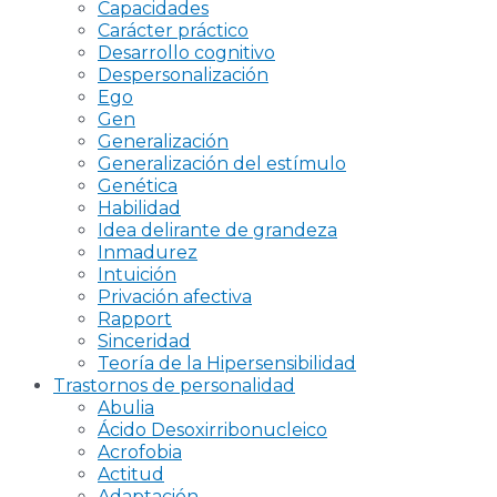
Capacidades
Carácter práctico
Desarrollo cognitivo
Despersonalización
Ego
Gen
Generalización
Generalización del estímulo
Genética
Habilidad
Idea delirante de grandeza
Inmadurez
Intuición
Privación afectiva
Rapport
Sinceridad
Teoría de la Hipersensibilidad
Trastornos de personalidad
Abulia
Ácido Desoxirribonucleico
Acrofobia
Actitud
Adaptación