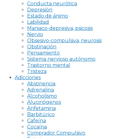
Conducta neurótica
Depresión
Estado de ánimo
Labilidad
Maniaco-depresiva, psicosis
Nervio
Obsesivo-compulsiva, neurosis
Obstinación
Pensamiento
Sistema nervioso autónomo
Trastorno mental
Tristeza
Adicciones
Abstinencia
Adrenalina
Alcoholismo
Alucinógenos
Anfetamina
Barbitúrico
Cafeína
Cocaína
Comprador Compulsivo