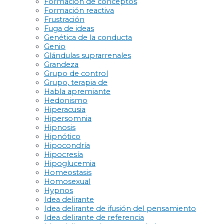
Formación de conceptos
Formación reactiva
Frustración
Fuga de ideas
Genética de la conducta
Genio
Glándulas suprarrenales
Grandeza
Grupo de control
Grupo, terapia de
Habla apremiante
Hedonismo
Hiperacusia
Hipersomnia
Hipnosis
Hipnótico
Hipocondría
Hipocresía
Hipoglucemia
Homeostasis
Homosexual
Hypnos
Idea delirante
Idea delirante de ifusión del pensamiento
Idea delirante de referencia