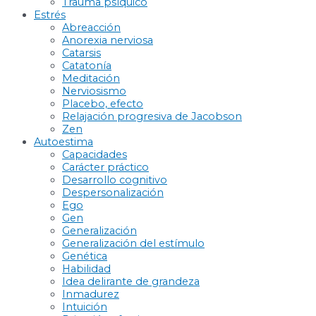
Trauma psíquico
Estrés
Abreacción
Anorexia nerviosa
Catarsis
Catatonía
Meditación
Nerviosismo
Placebo, efecto
Relajación progresiva de Jacobson
Zen
Autoestima
Capacidades
Carácter práctico
Desarrollo cognitivo
Despersonalización
Ego
Gen
Generalización
Generalización del estímulo
Genética
Habilidad
Idea delirante de grandeza
Inmadurez
Intuición