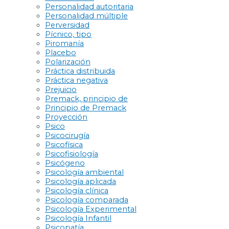
Personalidad autoritaria
Personalidad múltiple
Perversidad
Pícnico, tipo
Piromanía
Placebo
Polarización
Práctica distribuida
Práctica negativa
Prejuicio
Premack, principio de
Principio de Premack
Proyección
Psico
Psicocirugía
Psicofísica
Psicofisiología
Psicógeno
Psicología ambiental
Psicología aplicada
Psicología clínica
Psicología comparada
Psicología Experimental
Psicología Infantil
Psicopatía