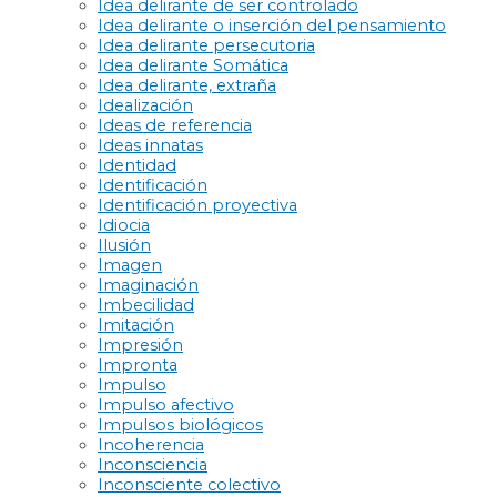
Idea delirante de ser controlado
Idea delirante o inserción del pensamiento
Idea delirante persecutoria
Idea delirante Somática
Idea delirante, extraña
Idealización
Ideas de referencia
Ideas innatas
Identidad
Identificación
Identificación proyectiva
Idiocia
Ilusión
Imagen
Imaginación
Imbecilidad
Imitación
Impresión
Impronta
Impulso
Impulso afectivo
Impulsos biológicos
Incoherencia
Inconsciencia
Inconsciente colectivo