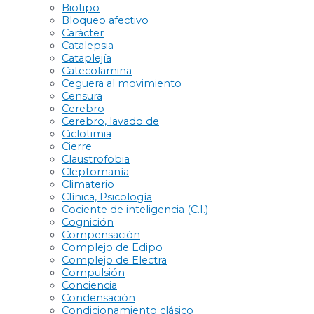
Biotipo
Bloqueo afectivo
Carácter
Catalepsia
Cataplejía
Catecolamina
Ceguera al movimiento
Censura
Cerebro
Cerebro, lavado de
Ciclotimia
Cierre
Claustrofobia
Cleptomanía
Climaterio
Clínica, Psicología
Cociente de inteligencia (C.I.)
Cognición
Compensación
Complejo de Edipo
Complejo de Electra
Compulsión
Conciencia
Condensación
Condicionamiento clásico