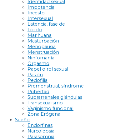
Identidad sexual
Impotencia
Incesto
Intersexual
Latencia, fase de
Libido
Marihuana
Masturbación
Menopausia
Menstruación
Ninfomanía
Orgasmo
Papel o rol sexual
Pasión
Pedofilia
Premenstrual, síndrome
Pubertad
Suprarrenales glándulas
Transexualismo
Vaginismo funcional
Zona Erógena
Sueño
Endorfinas
Narcolepsia
Parasomnia