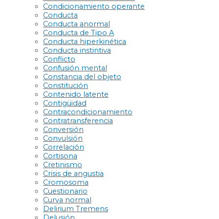
Condicionamiento operante
Conducta
Conducta anormal
Conducta de Tipo A
Conducta hiperkinética
Conducta instintiva
Conflicto
Confusión mental
Constancia del objeto
Constitución
Contenido latente
Contigüidad
Contracondicionamiento
Contratransferencia
Conversión
Convulsión
Correlación
Cortisona
Cretinismo
Crisis de angustia
Cromosoma
Cuestionario
Curva normal
Delirium Tremens
Delusión