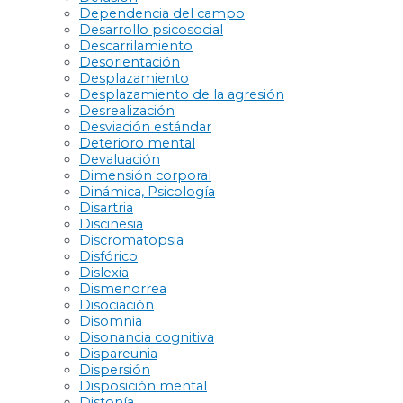
Dependencia del campo
Desarrollo psicosocial
Descarrilamiento
Desorientación
Desplazamiento
Desplazamiento de la agresión
Desrealización
Desviación estándar
Deterioro mental
Devaluación
Dimensión corporal
Dinámica, Psicología
Disartria
Discinesia
Discromatopsia
Disfórico
Dislexia
Dismenorrea
Disociación
Disomnia
Disonancia cognitiva
Dispareunia
Dispersión
Disposición mental
Distonía