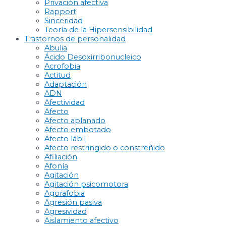
Privación afectiva
Rapport
Sinceridad
Teoría de la Hipersensibilidad
Trastornos de personalidad
Abulia
Ácido Desoxirribonucleico
Acrofobia
Actitud
Adaptación
ADN
Afectividad
Afecto
Afecto aplanado
Afecto embotado
Afecto lábil
Afecto restringido o constreñido
Afiliación
Afonía
Agitación
Agitación psicomotora
Agorafobia
Agresión pasiva
Agresividad
Aislamiento afectivo