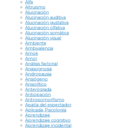
Alfa
Altruismo
Alucinación
Alucinación auditiva
Alucinación gustativa
Alucinación olfativa
Alucinación somática
Alucinación visual
Ambiente
Ambivalencia
Amok
Amor
Análisis factorial
Anasognosia
Andropausia
Ansiógeno
Ansiolítico
Anterógrada
Anticipación
Antropomorfismo
Apatía del espectador
Aplicada, Psicología
Aprendizaje
Aprendizaje cognitivo
Aprendizaje incidental