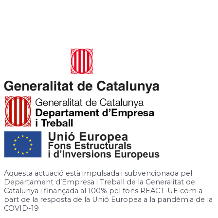
Carrer de José Canalejas, 12, 08940 Cornellà de Llobregat,
Barcelona
Rambla de la Granja, 6-8, 08750 Molins de Rei, Barcelona
Aquesta actuació està impulsada i subvencionada pel
Departament d’Empresa i Treball de la Generalitat de
Catalunya i finançada al 100% pel fons REACT-UE com a
part de la resposta de la Unió Europea a la pandèmia de la
COVID-19