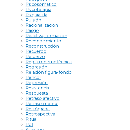
Psicosomático
Psicoterapia
Psiquiatría
Pulsión
Racionalización
Rasgo
Reactiva, formación
Reconocimiento
Reconstrucción
Recuerdo
Refuerzo
Regla mnemotécnica
Regresión
Relación figura-fondo
Rencor
Represión
Resistencia
Respuesta
Retraso afectivo
Retraso mental
Retrógrada
Retrospectiva
Ritual
Rol
Sadismo