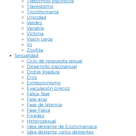
Trastornos psicóticos
Travestismo
Tricotilomanía
Unicidad
Validez
Variable
Víctima
Visión ciega
Yo
Zoofilia
Sexualidad
Ciclo de respuesta sexual
Desarrollo psicosexual
Doble ligadura
Eros
Exhibicionismo
Eyaculación precoz
Fálica, fase
Fase anal
Fase de latencia
Fase Fálica
Frigidez
Heterosexual
Idea delirante de Erotomaníaca
Idea delirante, celos delirantes