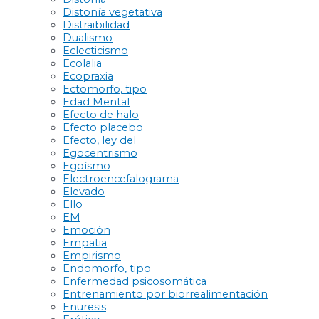
Distonía vegetativa
Distraibilidad
Dualismo
Eclecticismo
Ecolalia
Ecopraxia
Ectomorfo, tipo
Edad Mental
Efecto de halo
Efecto placebo
Efecto, ley del
Egocentrismo
Egoísmo
Electroencefalograma
Elevado
Ello
EM
Emoción
Empatia
Empirismo
Endomorfo, tipo
Enfermedad psicosomática
Entrenamiento por biorrealimentación
Enuresis