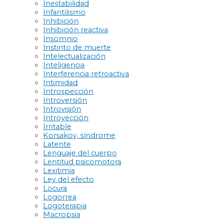
Inestabilidad
Infantilismo
Inhibición
Inhibición reactiva
Insomnio
Instinto de muerte
Intelectualización
Inteligencia
Interferencia retroactiva
Intimidad
Introspección
Introversión
Introvisión
Introyección
Irritable
Korsakov, síndrome
Latente
Lenguaje del cuerpo
Lentitud psicomotora
Lexitimia
Ley del efecto
Locura
Logorrea
Logoterapia
Macropsia