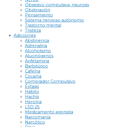
Obsesivo-compulsiva, neurosis
Obstinación
Pensamiento
Sistema nervioso autónomo
Trastorno mental
Tristeza
Adicciones
Abstinencia
Adrenalina
Alcoholismo
Alucinógenos
Anfetamina
Barbitúrico
Cafeína
Cocaína
Comprador Compulsivo
Éxtasis
Hábito
Hachís
Heroína
LSD 25
Medicamento agonista
Narcomanía
Narcótico