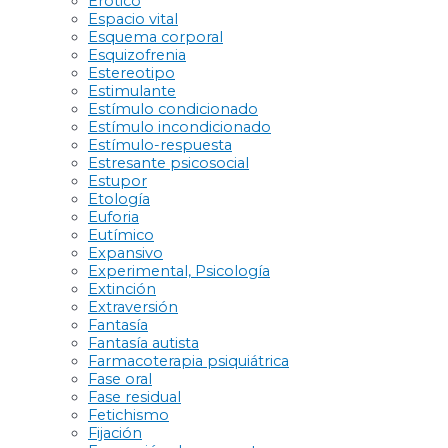
Erótico
Espacio vital
Esquema corporal
Esquizofrenia
Estereotipo
Estimulante
Estímulo condicionado
Estímulo incondicionado
Estímulo-respuesta
Estresante psicosocial
Estupor
Etología
Euforia
Eutímico
Expansivo
Experimental, Psicología
Extinción
Extraversión
Fantasía
Fantasía autista
Farmacoterapia psiquiátrica
Fase oral
Fase residual
Fetichismo
Fijación