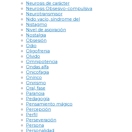
Neurosis de carácter
Neurosis Obsesivo-compulsiva
Neurotransmisor
Nido vacío, síndrome del
Nistagmo
Nivel de aspiración
Nostalgia
Obsesión
Odio
Oligofrenia
Olvido
Omnipotencia
Ondas alfa
Onicofagia
Onírico
Onirismo
Oral, fase
Paranoia
Pedagogía
Pensamiento mágico
Percepción
Perfil
Perseveración
Persona
Personalidad