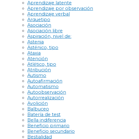
Aprendizaje latente
Aprendizaje por observación
Aprendizaje verbal
Arquetipo
Asociación
Asociación libre
Aspiración, nivel de:
Astenia
Asténico, tipo
Ataxia
Atención
Atlético, tipo
Atribución
Autismo
Autoafirmación
Automatismo
Autoobservación
Autorrealización
Avolición
Balbuceo
Batería de test
Bella indiferencia
Beneficio primario
Beneficio secundario
Bestialidad