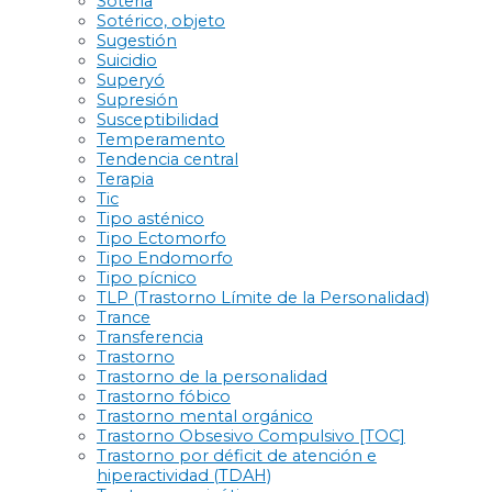
Soteria
Sotérico, objeto
Sugestión
Suicidio
Superyó
Supresión
Susceptibilidad
Temperamento
Tendencia central
Terapia
Tic
Tipo asténico
Tipo Ectomorfo
Tipo Endomorfo
Tipo pícnico
TLP (Trastorno Límite de la Personalidad)
Trance
Transferencia
Trastorno
Trastorno de la personalidad
Trastorno fóbico
Trastorno mental orgánico
Trastorno Obsesivo Compulsivo [TOC]
Trastorno por déficit de atención e
hiperactividad (TDAH)