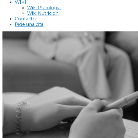
WIKI
Wiki Psicologia
Wiki Nutricion
Contacto
Pide una cita