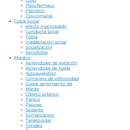
Opio
Psicofármaco
Psicótico
Toxicomanía
Fobia Social
Afecto inapropiado
Conducta social
Fobia
Inadaptación social
Socialización
Xenofobia
Miedos
Aprendizaje de evitación
Aprendizaje de huida
Autosugestión
Complejo de inferioridad
Culpa, sentimiento de
Miedo
Objeto sotérico
Pánico
Psicosis
Sedante
Somatización
Tanatología
Timidez