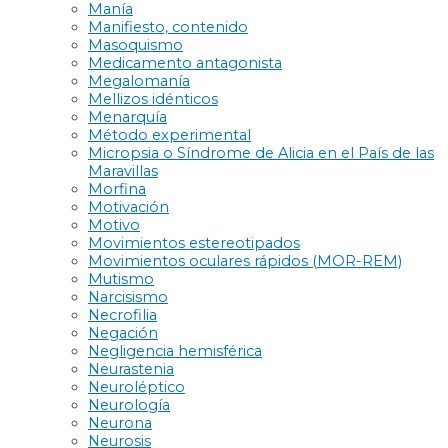
Manía
Manifiesto, contenido
Masoquismo
Medicamento antagonista
Megalomanía
Mellizos idénticos
Menarquía
Método experimental
Micropsia o Síndrome de Alicia en el País de las
Maravillas
Morfina
Motivación
Motivo
Movimientos estereotipados
Movimientos oculares rápidos (MOR-REM)
Mutismo
Narcisismo
Necrofilia
Negación
Negligencia hemisférica
Neurastenia
Neuroléptico
Neurología
Neurona
Neurosis