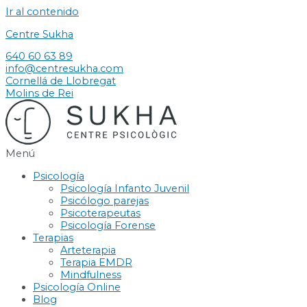
Ir al contenido
Centre Sukha
640 60 63 89
info@centresukha.com
Cornellá de Llobregat
Molins de Rei
Menú
Psicología
Psicología Infanto Juvenil
Psicólogo parejas
Psicoterapeutas
Psicología Forense
Terapias
Arteterapia
Terapia EMDR
Mindfulness
Psicología Online
Blog