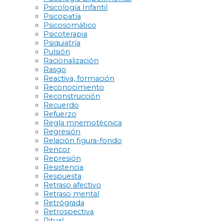
Psicología Infantil
Psicopatía
Psicosomático
Psicoterapia
Psiquiatría
Pulsión
Racionalización
Rasgo
Reactiva, formación
Reconocimiento
Reconstrucción
Recuerdo
Refuerzo
Regla mnemotécnica
Regresión
Relación figura-fondo
Rencor
Represión
Resistencia
Respuesta
Retraso afectivo
Retraso mental
Retrógrada
Retrospectiva
Ritual