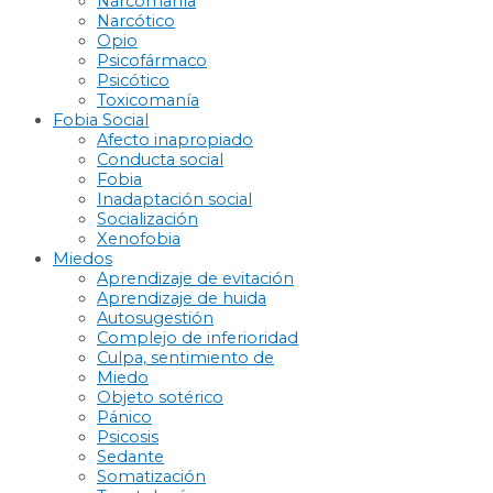
Narcomanía
Narcótico
Opio
Psicofármaco
Psicótico
Toxicomanía
Fobia Social
Afecto inapropiado
Conducta social
Fobia
Inadaptación social
Socialización
Xenofobia
Miedos
Aprendizaje de evitación
Aprendizaje de huida
Autosugestión
Complejo de inferioridad
Culpa, sentimiento de
Miedo
Objeto sotérico
Pánico
Psicosis
Sedante
Somatización