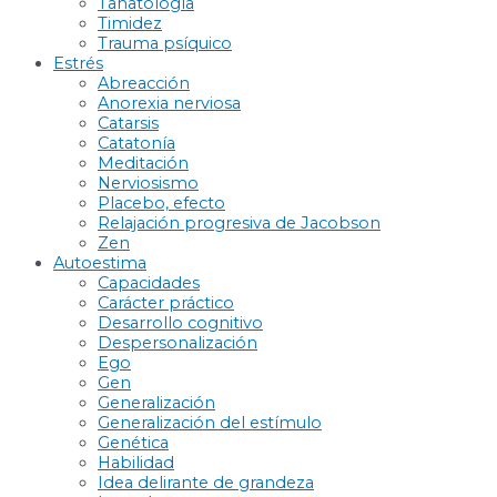
Tanatología
Timidez
Trauma psíquico
Estrés
Abreacción
Anorexia nerviosa
Catarsis
Catatonía
Meditación
Nerviosismo
Placebo, efecto
Relajación progresiva de Jacobson
Zen
Autoestima
Capacidades
Carácter práctico
Desarrollo cognitivo
Despersonalización
Ego
Gen
Generalización
Generalización del estímulo
Genética
Habilidad
Idea delirante de grandeza