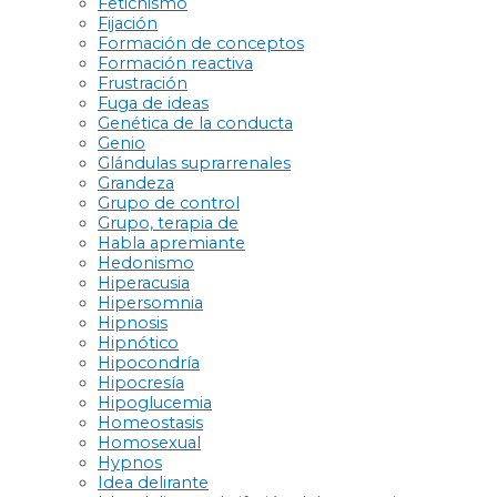
Fetichismo
Fijación
Formación de conceptos
Formación reactiva
Frustración
Fuga de ideas
Genética de la conducta
Genio
Glándulas suprarrenales
Grandeza
Grupo de control
Grupo, terapia de
Habla apremiante
Hedonismo
Hiperacusia
Hipersomnia
Hipnosis
Hipnótico
Hipocondría
Hipocresía
Hipoglucemia
Homeostasis
Homosexual
Hypnos
Idea delirante