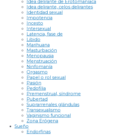
Idea delirante de Erotomaníaca
Idea delirante, celos delirantes
Identidad sexual
Impotencia
Incesto
Intersexual
Latencia, fase de
Libido
Marihuana
Masturbación
Menopausia
Menstruación
Ninfomanía
Orgasmo
Papel o rol sexual
Pasión
Pedofilia
Premenstrual, síndrome
Pubertad
Suprarrenales glándulas
Transexualismo
Vaginismo funcional
Zona Erógena
Sueño
Endorfinas