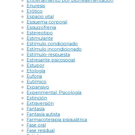
Entrenamiento por biorrealimentación
Enuresis
Erótico
Espacio vital
Esquema corporal
Esquizofrenia
Estereotipo
Estimulante
Estímulo condicionado
Estímulo incondicionado
Estímulo-respuesta
Estresante psicosocial
Estupor
Etología
Euforia
Eutímico
Expansivo
Experimental, Psicología
Extinción
Extraversión
Fantasía
Fantasía autista
Farmacoterapia psiquiátrica
Fase oral
Fase residual