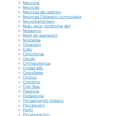
Neurona
Neurosis
Neurosis de carácter
Neurosis Obsesivo-compulsiva
Neurotransmisor
Nido vacío, síndrome del
Nistagmo
Nivel de aspiración
Nostalgia
Obsesión
Odio
Oligofrenia
Olvido
Omnipotencia
Ondas alfa
Onicofagia
Onírico
Onirismo
Oral, fase
Paranoia
Pedagogía
Pensamiento mágico
Percepción
Perfil
Perseveración