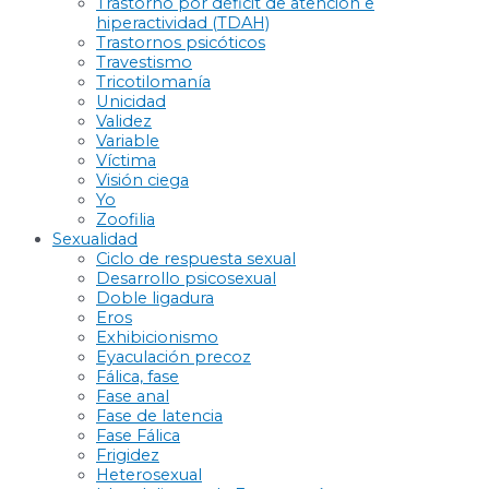
Trastorno por déficit de atención e
hiperactividad (TDAH)
Trastornos psicóticos
Travestismo
Tricotilomanía
Unicidad
Validez
Variable
Víctima
Visión ciega
Yo
Zoofilia
Sexualidad
Ciclo de respuesta sexual
Desarrollo psicosexual
Doble ligadura
Eros
Exhibicionismo
Eyaculación precoz
Fálica, fase
Fase anal
Fase de latencia
Fase Fálica
Frigidez
Heterosexual