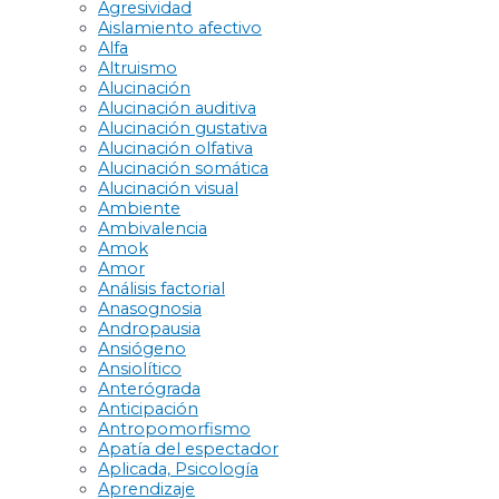
Agresividad
Aislamiento afectivo
Alfa
Altruismo
Alucinación
Alucinación auditiva
Alucinación gustativa
Alucinación olfativa
Alucinación somática
Alucinación visual
Ambiente
Ambivalencia
Amok
Amor
Análisis factorial
Anasognosia
Andropausia
Ansiógeno
Ansiolítico
Anterógrada
Anticipación
Antropomorfismo
Apatía del espectador
Aplicada, Psicología
Aprendizaje