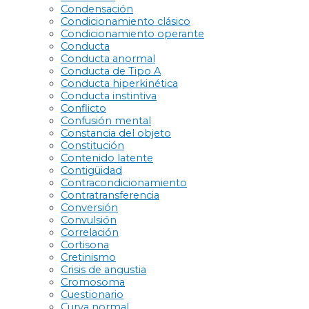
Condensación
Condicionamiento clásico
Condicionamiento operante
Conducta
Conducta anormal
Conducta de Tipo A
Conducta hiperkinética
Conducta instintiva
Conflicto
Confusión mental
Constancia del objeto
Constitución
Contenido latente
Contigüidad
Contracondicionamiento
Contratransferencia
Conversión
Convulsión
Correlación
Cortisona
Cretinismo
Crisis de angustia
Cromosoma
Cuestionario
Curva normal