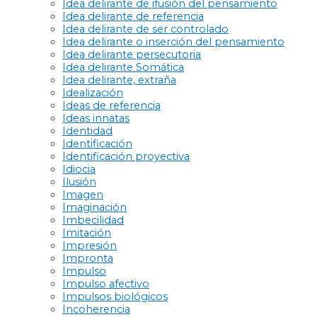
Idea delirante de ifusión del pensamiento
Idea delirante de referencia
Idea delirante de ser controlado
Idea delirante o inserción del pensamiento
Idea delirante persecutoria
Idea delirante Somática
Idea delirante, extraña
Idealización
Ideas de referencia
Ideas innatas
Identidad
Identificación
Identificación proyectiva
Idiocia
Ilusión
Imagen
Imaginación
Imbecilidad
Imitación
Impresión
Impronta
Impulso
Impulso afectivo
Impulsos biológicos
Incoherencia