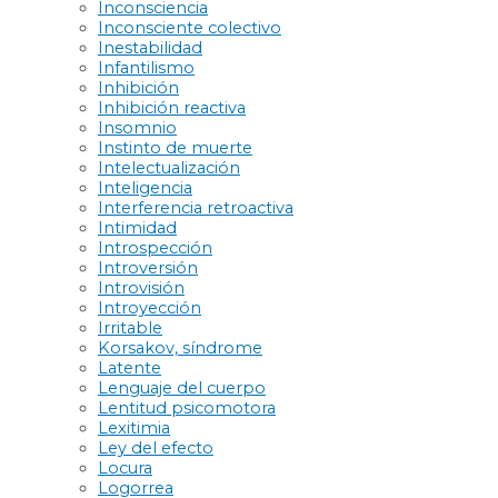
Inconsciencia
Inconsciente colectivo
Inestabilidad
Infantilismo
Inhibición
Inhibición reactiva
Insomnio
Instinto de muerte
Intelectualización
Inteligencia
Interferencia retroactiva
Intimidad
Introspección
Introversión
Introvisión
Introyección
Irritable
Korsakov, síndrome
Latente
Lenguaje del cuerpo
Lentitud psicomotora
Lexitimia
Ley del efecto
Locura
Logorrea