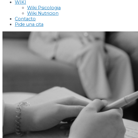
WIKI
Wiki Psicologia
Wiki Nutricion
Contacto
Pide una cita