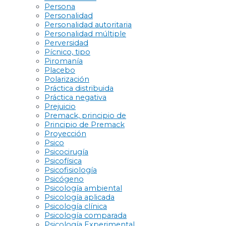
Persona
Personalidad
Personalidad autoritaria
Personalidad múltiple
Perversidad
Pícnico, tipo
Piromanía
Placebo
Polarización
Práctica distribuida
Práctica negativa
Prejuicio
Premack, principio de
Principio de Premack
Proyección
Psico
Psicocirugía
Psicofísica
Psicofisiología
Psicógeno
Psicología ambiental
Psicología aplicada
Psicología clínica
Psicología comparada
Psicología Experimental