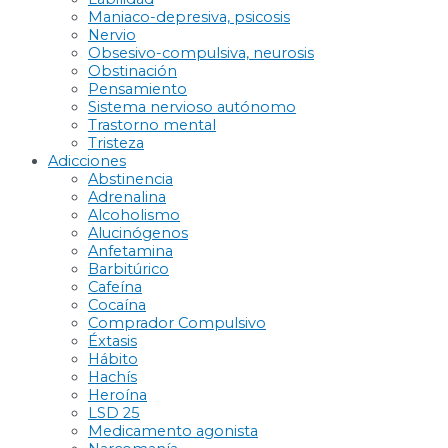
Maniaco-depresiva, psicosis
Nervio
Obsesivo-compulsiva, neurosis
Obstinación
Pensamiento
Sistema nervioso autónomo
Trastorno mental
Tristeza
Adicciones
Abstinencia
Adrenalina
Alcoholismo
Alucinógenos
Anfetamina
Barbitúrico
Cafeína
Cocaína
Comprador Compulsivo
Éxtasis
Hábito
Hachís
Heroína
LSD 25
Medicamento agonista