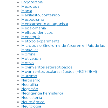
Logoterapia
Macropsia
Manía
Manifiesto, contenido
Masoquismo
Medicamento antagonista
Megalomanía
Mellizos idénticos
Menarquía
Método experimental
Micropsia o Síndrome de Alicia en el País de las
Maravillas
Morfina
Motivación
Motivo
Movimientos estereotipados
Movimientos oculares rápidos (MOR-REM)
Mutismo
Narcisismo
Necrofilia
Negación
Negligencia hemisférica
Neurastenia
Neuroléptico
Neurología