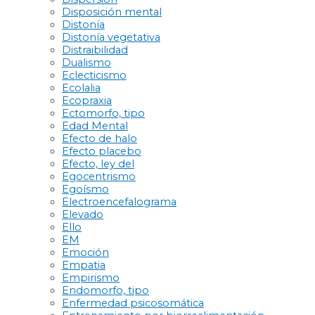
Disposición mental
Distonía
Distonía vegetativa
Distraibilidad
Dualismo
Eclecticismo
Ecolalia
Ecopraxia
Ectomorfo, tipo
Edad Mental
Efecto de halo
Efecto placebo
Efecto, ley del
Egocentrismo
Egoísmo
Electroencefalograma
Elevado
Ello
EM
Emoción
Empatia
Empirismo
Endomorfo, tipo
Enfermedad psicosomática