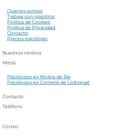
Quienes somos
Trabaja con nosotros
Política de Cookies
Política de Privacidad
Contacto
Precios psicólogo
Nuestros centros
Menú
Psicólogos en Molins de Rei
Psicólogos en Cornellà de Llobregat
Contacto
Teléfono
640 60 63 89
Correo
info@centresukha.com