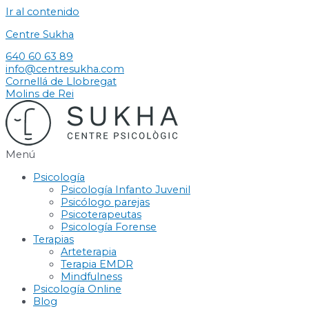
Ir al contenido
Centre Sukha
640 60 63 89
info@centresukha.com
Cornellá de Llobregat
Molins de Rei
Menú
Psicología
Psicología Infanto Juvenil
Psicólogo parejas
Psicoterapeutas
Psicología Forense
Terapias
Arteterapia
Terapia EMDR
Mindfulness
Psicología Online
Blog