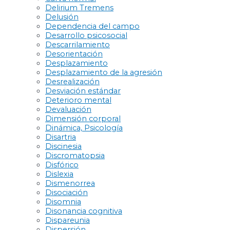
Delirium Tremens
Delusión
Dependencia del campo
Desarrollo psicosocial
Descarrilamiento
Desorientación
Desplazamiento
Desplazamiento de la agresión
Desrealización
Desviación estándar
Deterioro mental
Devaluación
Dimensión corporal
Dinámica, Psicología
Disartria
Discinesia
Discromatopsia
Disfórico
Dislexia
Dismenorrea
Disociación
Disomnia
Disonancia cognitiva
Dispareunia
Dispersión