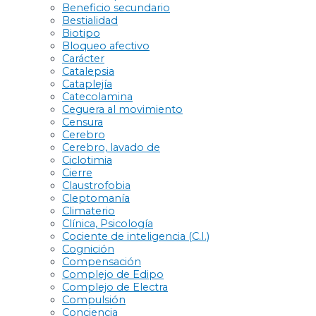
Beneficio secundario
Bestialidad
Biotipo
Bloqueo afectivo
Carácter
Catalepsia
Cataplejía
Catecolamina
Ceguera al movimiento
Censura
Cerebro
Cerebro, lavado de
Ciclotimia
Cierre
Claustrofobia
Cleptomanía
Climaterio
Clínica, Psicología
Cociente de inteligencia (C.I.)
Cognición
Compensación
Complejo de Edipo
Complejo de Electra
Compulsión
Conciencia