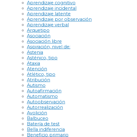
Aprendizaje cognitivo
Aprendizaje incidental
Aprendizaje latente
Aprendizaje por observación
Aprendizaje verbal
Arquetipo
Asociación
Asociación libre
Aspiración, nivel de:
Astenia
Asténico, tipo
Ataxia
Atención
Atlético, tipo
Atribución
Autismo
Autoafirmación
Automatismo
Autoobservación
Autorrealización
Avolición
Balbuceo
Batería de test
Bella indiferencia
Beneficio primario