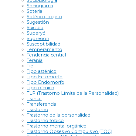
Sociobiología
Sociograma
Soteria
Sotérico, objeto
Sugestión
Suicidio
Superyó
Supresión
Susceptibilidad
Temperamento
Tendencia central
Terapia
Tic
Tipo asténico
Tipo Ectomorfo
Tipo Endomorfo
Tipo pícnico
TLP (Trastorno Límite de la Personalidad)
Trance
Transferencia
Trastorno
Trastorno de la personalidad
Trastorno fóbico
Trastorno mental orgánico
Trastorno Obsesivo Compulsivo [TOC]