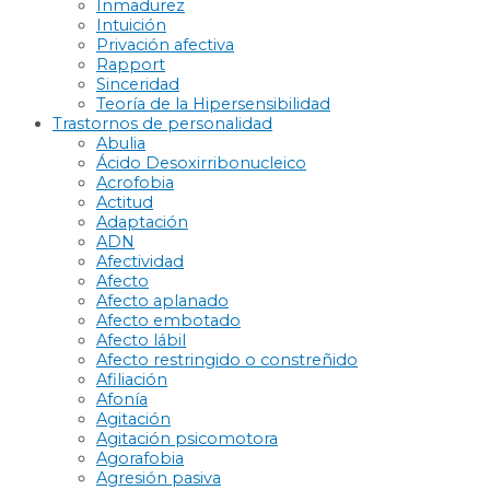
Inmadurez
Intuición
Privación afectiva
Rapport
Sinceridad
Teoría de la Hipersensibilidad
Trastornos de personalidad
Abulia
Ácido Desoxirribonucleico
Acrofobia
Actitud
Adaptación
ADN
Afectividad
Afecto
Afecto aplanado
Afecto embotado
Afecto lábil
Afecto restringido o constreñido
Afiliación
Afonía
Agitación
Agitación psicomotora
Agorafobia
Agresión pasiva