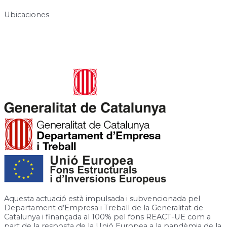
Ubicaciones
Carrer de José Canalejas, 12, 08940 Cornellà de Llobregat,
Barcelona
Rambla de la Granja, 6-8, 08750 Molins de Rei, Barcelona
Aquesta actuació està impulsada i subvencionada pel
Departament d’Empresa i Treball de la Generalitat de
Catalunya i finançada al 100% pel fons REACT-UE com a
part de la resposta de la Unió Europea a la pandèmia de la