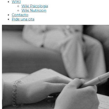
WIKI
Wiki Psicologia
Wiki Nutricion
Contacto
Pide una cita