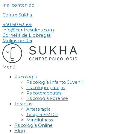
Ir al contenido
Centre Sukha
640 60 63 89
info@centresukha.com
Cornellá de Llobregat
Molins de Rei
Menú
Psicología
Psicología Infanto Juvenil
Psicólogo parejas
Psicoterapeutas
Psicología Forense
Terapias
Arteterapia
Terapia EMDR
Mindfulness
Psicología Online
Blog