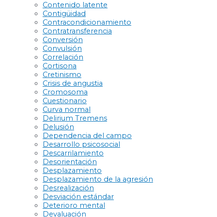
Contenido latente
Contigüidad
Contracondicionamiento
Contratransferencia
Conversión
Convulsión
Correlación
Cortisona
Cretinismo
Crisis de angustia
Cromosoma
Cuestionario
Curva normal
Delirium Tremens
Delusión
Dependencia del campo
Desarrollo psicosocial
Descarrilamiento
Desorientación
Desplazamiento
Desplazamiento de la agresión
Desrealización
Desviación estándar
Deterioro mental
Devaluación