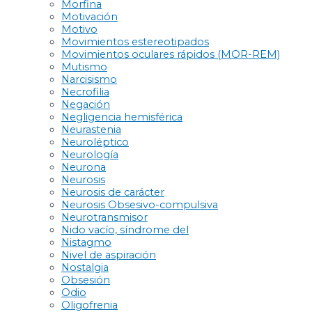
Morfina
Motivación
Motivo
Movimientos estereotipados
Movimientos oculares rápidos (MOR-REM)
Mutismo
Narcisismo
Necrofilia
Negación
Negligencia hemisférica
Neurastenia
Neuroléptico
Neurología
Neurona
Neurosis
Neurosis de carácter
Neurosis Obsesivo-compulsiva
Neurotransmisor
Nido vacío, síndrome del
Nistagmo
Nivel de aspiración
Nostalgia
Obsesión
Odio
Oligofrenia