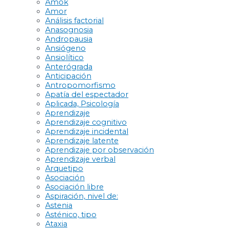
Amok
Amor
Análisis factorial
Anasognosia
Andropausia
Ansiógeno
Ansiolítico
Anterógrada
Anticipación
Antropomorfismo
Apatía del espectador
Aplicada, Psicología
Aprendizaje
Aprendizaje cognitivo
Aprendizaje incidental
Aprendizaje latente
Aprendizaje por observación
Aprendizaje verbal
Arquetipo
Asociación
Asociación libre
Aspiración, nivel de:
Astenia
Asténico, tipo
Ataxia