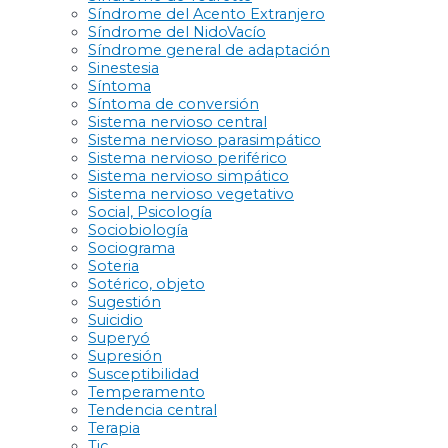
Síndrome del Acento Extranjero
Síndrome del NidoVacío
Síndrome general de adaptación
Sinestesia
Síntoma
Síntoma de conversión
Sistema nervioso central
Sistema nervioso parasimpático
Sistema nervioso periférico
Sistema nervioso simpático
Sistema nervioso vegetativo
Social, Psicología
Sociobiología
Sociograma
Soteria
Sotérico, objeto
Sugestión
Suicidio
Superyó
Supresión
Susceptibilidad
Temperamento
Tendencia central
Terapia
Tic