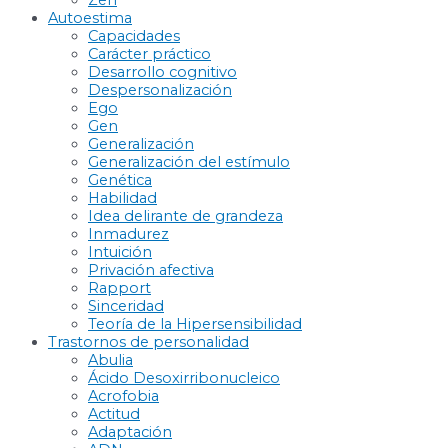
Zen
Autoestima
Capacidades
Carácter práctico
Desarrollo cognitivo
Despersonalización
Ego
Gen
Generalización
Generalización del estímulo
Genética
Habilidad
Idea delirante de grandeza
Inmadurez
Intuición
Privación afectiva
Rapport
Sinceridad
Teoría de la Hipersensibilidad
Trastornos de personalidad
Abulia
Ácido Desoxirribonucleico
Acrofobia
Actitud
Adaptación