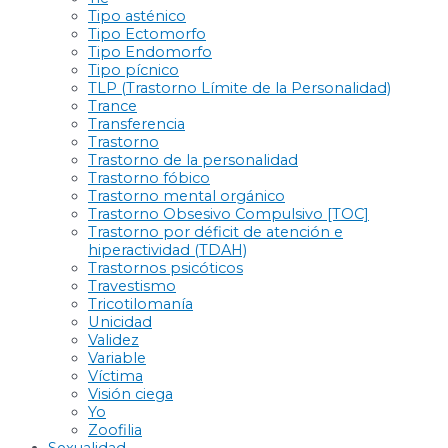
Tipo asténico
Tipo Ectomorfo
Tipo Endomorfo
Tipo pícnico
TLP (Trastorno Límite de la Personalidad)
Trance
Transferencia
Trastorno
Trastorno de la personalidad
Trastorno fóbico
Trastorno mental orgánico
Trastorno Obsesivo Compulsivo [TOC]
Trastorno por déficit de atención e
hiperactividad (TDAH)
Trastornos psicóticos
Travestismo
Tricotilomanía
Unicidad
Validez
Variable
Víctima
Visión ciega
Yo
Zoofilia