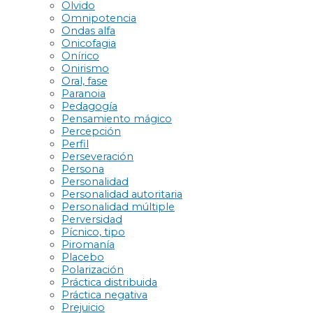
Olvido
Omnipotencia
Ondas alfa
Onicofagia
Onírico
Onirismo
Oral, fase
Paranoia
Pedagogía
Pensamiento mágico
Percepción
Perfil
Perseveración
Persona
Personalidad
Personalidad autoritaria
Personalidad múltiple
Perversidad
Pícnico, tipo
Piromanía
Placebo
Polarización
Práctica distribuida
Práctica negativa
Prejuicio