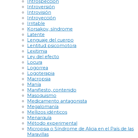
Introspección
Introversión
Introvisión
Introyección
Irritable
Korsakov, síndrome
Latente
Lenguaje del cuerpo
Lentitud psicomotora
Lexitimia
Ley del efecto
Locura
Logorrea
Logoterapia
Macropsia
Manía
Manifiesto, contenido
Masoquismo
Medicamento antagonista
Megalomanía
Mellizos idénticos
Menarquía
Método experimental
Micropsia o Síndrome de Alicia en el País de las
Maravillas