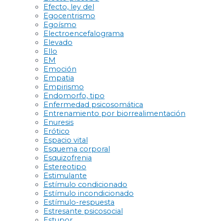
Efecto, ley del
Egocentrismo
Egoísmo
Electroencefalograma
Elevado
Ello
EM
Emoción
Empatia
Empirismo
Endomorfo, tipo
Enfermedad psicosomática
Entrenamiento por biorrealimentación
Enuresis
Erótico
Espacio vital
Esquema corporal
Esquizofrenia
Estereotipo
Estimulante
Estímulo condicionado
Estímulo incondicionado
Estímulo-respuesta
Estresante psicosocial
Estupor