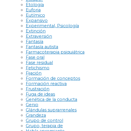
Etología
Euforia
Eutímico
Expansivo
Experimental, Psicología
Extinción
Extraversión
Fantasía
Fantasía autista
Farmacoterapia psiquiátrica
Fase oral
Fase residual
Fetichismo
Fijación
Formación de conceptos
Formación reactiva
Frustración
Fuga de ideas
Genética de la conducta
Genio
Glándulas suprarrenales
Grandeza
Grupo de control
Grupo, terapia de