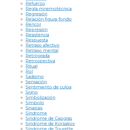
Refuerzo
Regla mnemotécnica
Regresión
Relación figura-fondo
Rencor
Represión
Resistencia
Respuesta
Retraso afectivo
Retraso mental
Retrógrada
Retrospectiva
Ritual
Rol
Sadismo
Sensación
Sentimiento de culpa
Signo
Simbolización
Símbolo
Sinapsis
Síndrome
Síndrome de Capgras
Síndrome de Korsakov
Síndrome de Tourette