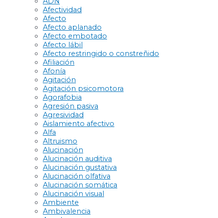
ADN
Afectividad
Afecto
Afecto aplanado
Afecto embotado
Afecto lábil
Afecto restringido o constreñido
Afiliación
Afonía
Agitación
Agitación psicomotora
Agorafobia
Agresión pasiva
Agresividad
Aislamiento afectivo
Alfa
Altruismo
Alucinación
Alucinación auditiva
Alucinación gustativa
Alucinación olfativa
Alucinación somática
Alucinación visual
Ambiente
Ambivalencia