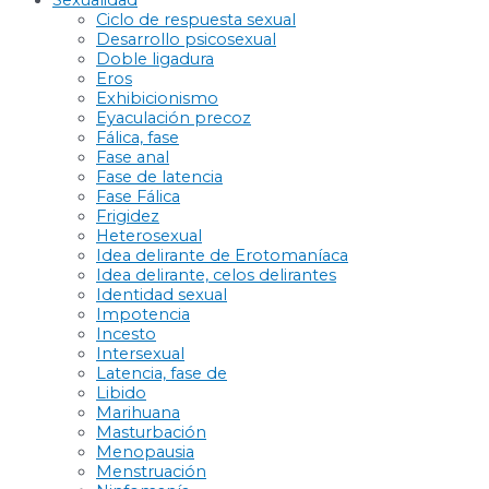
Sexualidad
Ciclo de respuesta sexual
Desarrollo psicosexual
Doble ligadura
Eros
Exhibicionismo
Eyaculación precoz
Fálica, fase
Fase anal
Fase de latencia
Fase Fálica
Frigidez
Heterosexual
Idea delirante de Erotomaníaca
Idea delirante, celos delirantes
Identidad sexual
Impotencia
Incesto
Intersexual
Latencia, fase de
Libido
Marihuana
Masturbación
Menopausia
Menstruación