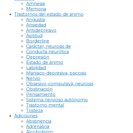
Amnesia
Memoria
Trastornos del estado de ánimo
Angustia
Ansiedad
Antidepresivo
Aptitud
Borderline
Carácter, neurosis de
Conducta neurótica
Depresión
Estado de ánimo
Labilidad
Maniaco-depresiva, psicosis
Nervio
Obsesivo-compulsiva, neurosis
Obstinación
Pensamiento
Sistema nervioso autónomo
Trastorno mental
Tristeza
Adicciones
Abstinencia
Adrenalina
Alcoholismo