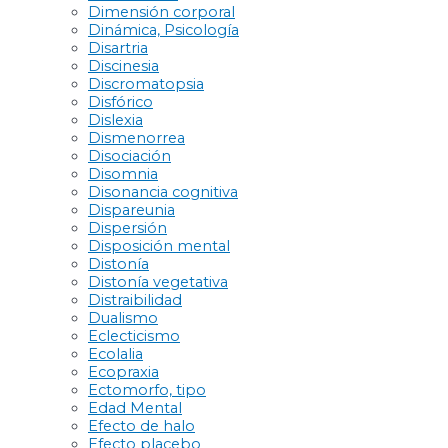
Dimensión corporal
Dinámica, Psicología
Disartria
Discinesia
Discromatopsia
Disfórico
Dislexia
Dismenorrea
Disociación
Disomnia
Disonancia cognitiva
Dispareunia
Dispersión
Disposición mental
Distonía
Distonía vegetativa
Distraibilidad
Dualismo
Eclecticismo
Ecolalia
Ecopraxia
Ectomorfo, tipo
Edad Mental
Efecto de halo
Efecto placebo