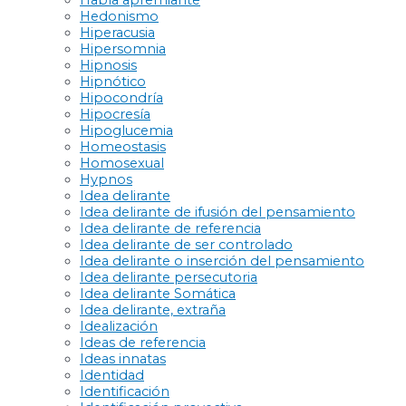
Habla apremiante
Hedonismo
Hiperacusia
Hipersomnia
Hipnosis
Hipnótico
Hipocondría
Hipocresía
Hipoglucemia
Homeostasis
Homosexual
Hypnos
Idea delirante
Idea delirante de ifusión del pensamiento
Idea delirante de referencia
Idea delirante de ser controlado
Idea delirante o inserción del pensamiento
Idea delirante persecutoria
Idea delirante Somática
Idea delirante, extraña
Idealización
Ideas de referencia
Ideas innatas
Identidad
Identificación