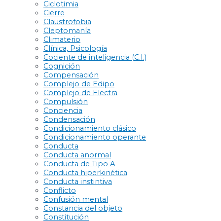
Ciclotimia
Cierre
Claustrofobia
Cleptomanía
Climaterio
Clínica, Psicología
Cociente de inteligencia (C.I.)
Cognición
Compensación
Complejo de Edipo
Complejo de Electra
Compulsión
Conciencia
Condensación
Condicionamiento clásico
Condicionamiento operante
Conducta
Conducta anormal
Conducta de Tipo A
Conducta hiperkinética
Conducta instintiva
Conflicto
Confusión mental
Constancia del objeto
Constitución