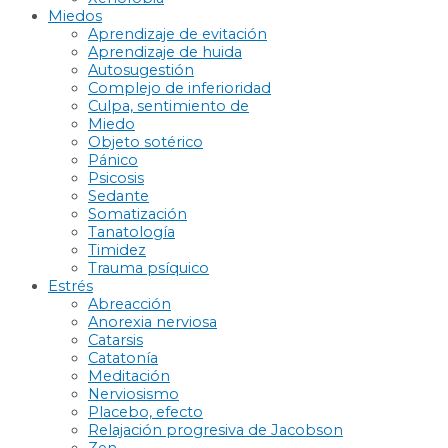
Miedos
Aprendizaje de evitación
Aprendizaje de huida
Autosugestión
Complejo de inferioridad
Culpa, sentimiento de
Miedo
Objeto sotérico
Pánico
Psicosis
Sedante
Somatización
Tanatología
Timidez
Trauma psíquico
Estrés
Abreacción
Anorexia nerviosa
Catarsis
Catatonía
Meditación
Nerviosismo
Placebo, efecto
Relajación progresiva de Jacobson