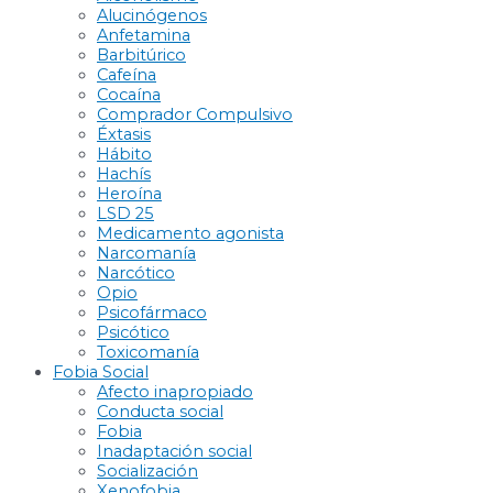
Alucinógenos
Anfetamina
Barbitúrico
Cafeína
Cocaína
Comprador Compulsivo
Éxtasis
Hábito
Hachís
Heroína
LSD 25
Medicamento agonista
Narcomanía
Narcótico
Opio
Psicofármaco
Psicótico
Toxicomanía
Fobia Social
Afecto inapropiado
Conducta social
Fobia
Inadaptación social
Socialización
Xenofobia