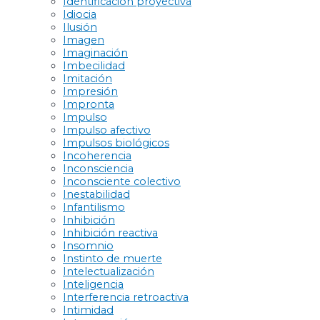
Identificación proyectiva
Idiocia
Ilusión
Imagen
Imaginación
Imbecilidad
Imitación
Impresión
Impronta
Impulso
Impulso afectivo
Impulsos biológicos
Incoherencia
Inconsciencia
Inconsciente colectivo
Inestabilidad
Infantilismo
Inhibición
Inhibición reactiva
Insomnio
Instinto de muerte
Intelectualización
Inteligencia
Interferencia retroactiva
Intimidad