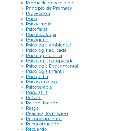
Premack, principio de
Principio de Premack
Proyección
Psico
Psicocirugía
Psicofísica
Psicofisiología
Psicógeno
Psicología ambiental
Psicología aplicada
Psicología clínica
Psicología comparada
Psicología Experimental
Psicología Infantil
Psicopatía
Psicosomático
Psicoterapia
Psiquiatría
Pulsión
Racionalización
Rasgo
Reactiva, formación
Reconocimiento
Reconstrucción
Recuerdo