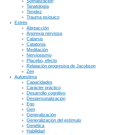
Somatización
Tanatología
Timidez
Trauma psíquico
Estrés
Abreacción
Anorexia nerviosa
Catarsis
Catatonía
Meditación
Nerviosismo
Placebo, efecto
Relajación progresiva de Jacobson
Zen
Autoestima
Capacidades
Carácter práctico
Desarrollo cognitivo
Despersonalización
Ego
Gen
Generalización
Generalización del estímulo
Genética
Habilidad