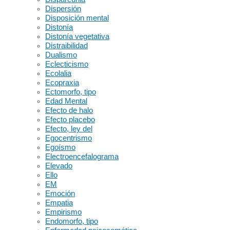
Dispersión
Disposición mental
Distonía
Distonía vegetativa
Distraibilidad
Dualismo
Eclecticismo
Ecolalia
Ecopraxia
Ectomorfo, tipo
Edad Mental
Efecto de halo
Efecto placebo
Efecto, ley del
Egocentrismo
Egoísmo
Electroencefalograma
Elevado
Ello
EM
Emoción
Empatia
Empirismo
Endomorfo, tipo