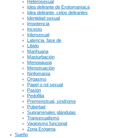
Heterosexual
Idea delirante de Erotomaníaca
Idea delirante, celos delirantes
Identidad sexual
Impotencia
Incesto
Intersexual
Latencia, fase de
Libido
Marihuana
Masturbación
Menopausia
Menstruación
Ninfomanía
Orgasmo
Papel o rol sexual
Pasión
Pedofilia
Premenstrual, síndrome
Pubertad
Suprarrenales glándulas
Transexualismo
Vaginismo funcional
Zona Erógena
Sueño