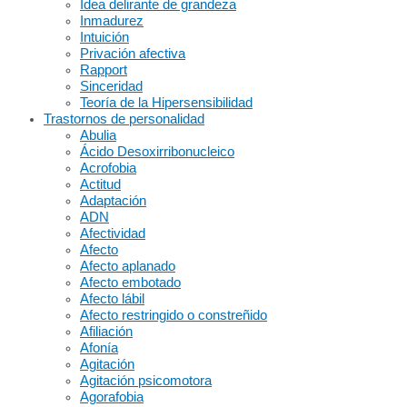
Idea delirante de grandeza
Inmadurez
Intuición
Privación afectiva
Rapport
Sinceridad
Teoría de la Hipersensibilidad
Trastornos de personalidad
Abulia
Ácido Desoxirribonucleico
Acrofobia
Actitud
Adaptación
ADN
Afectividad
Afecto
Afecto aplanado
Afecto embotado
Afecto lábil
Afecto restringido o constreñido
Afiliación
Afonía
Agitación
Agitación psicomotora
Agorafobia