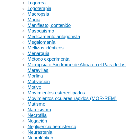
Logorrea
Logoterapia
Macropsia
Manía
Manifiesto, contenido
Masoquismo
Medicamento antagonista
Megalomanía
Mellizos idénticos
Menarquía
Método experimental
Micropsia o Síndrome de Alicia en el País de las
Maravillas
Morfina
Motivación
Motivo
Movimientos estereotipados
Movimientos oculares rápidos (MOR-REM)
Mutismo
Narcisismo
Necrofilia
Negación
Negligencia hemisférica
Neurastenia
Neuroléptico