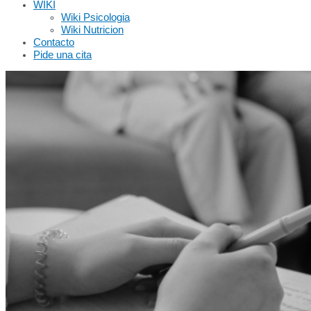
WIKI
Wiki Psicologia
Wiki Nutricion
Contacto
Pide una cita