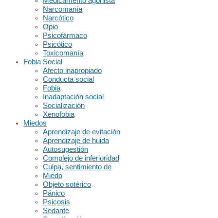
Medicamento agonista
Narcomanía
Narcótico
Opio
Psicofármaco
Psicótico
Toxicomanía
Fobia Social
Afecto inapropiado
Conducta social
Fobia
Inadaptación social
Socialización
Xenofobia
Miedos
Aprendizaje de evitación
Aprendizaje de huida
Autosugestión
Complejo de inferioridad
Culpa, sentimiento de
Miedo
Objeto sotérico
Pánico
Psicosis
Sedante