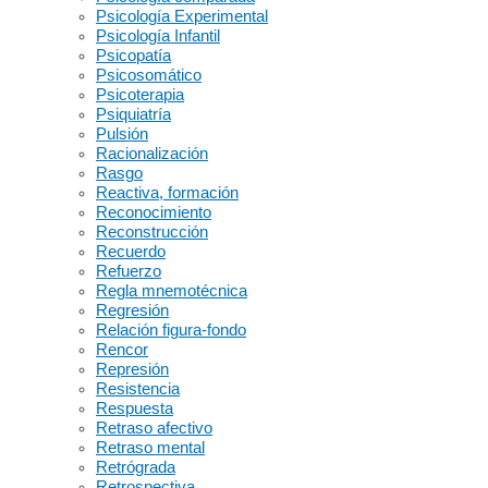
Psicología Experimental
Psicología Infantil
Psicopatía
Psicosomático
Psicoterapia
Psiquiatría
Pulsión
Racionalización
Rasgo
Reactiva, formación
Reconocimiento
Reconstrucción
Recuerdo
Refuerzo
Regla mnemotécnica
Regresión
Relación figura-fondo
Rencor
Represión
Resistencia
Respuesta
Retraso afectivo
Retraso mental
Retrógrada
Retrospectiva