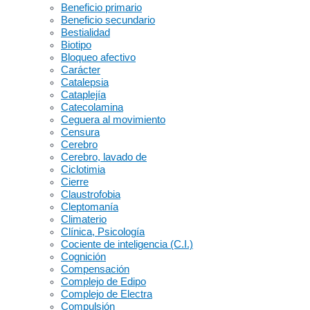
Beneficio primario
Beneficio secundario
Bestialidad
Biotipo
Bloqueo afectivo
Carácter
Catalepsia
Cataplejía
Catecolamina
Ceguera al movimiento
Censura
Cerebro
Cerebro, lavado de
Ciclotimia
Cierre
Claustrofobia
Cleptomanía
Climaterio
Clínica, Psicología
Cociente de inteligencia (C.I.)
Cognición
Compensación
Complejo de Edipo
Complejo de Electra
Compulsión