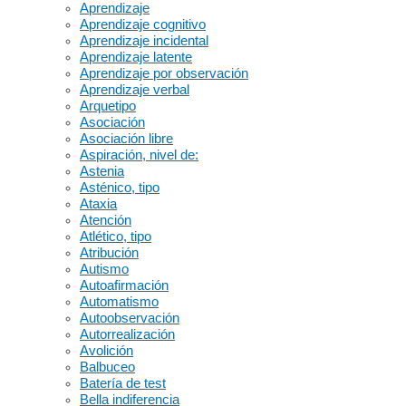
Aprendizaje
Aprendizaje cognitivo
Aprendizaje incidental
Aprendizaje latente
Aprendizaje por observación
Aprendizaje verbal
Arquetipo
Asociación
Asociación libre
Aspiración, nivel de:
Astenia
Asténico, tipo
Ataxia
Atención
Atlético, tipo
Atribución
Autismo
Autoafirmación
Automatismo
Autoobservación
Autorrealización
Avolición
Balbuceo
Batería de test
Bella indiferencia