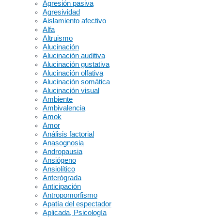
Agresión pasiva
Agresividad
Aislamiento afectivo
Alfa
Altruismo
Alucinación
Alucinación auditiva
Alucinación gustativa
Alucinación olfativa
Alucinación somática
Alucinación visual
Ambiente
Ambivalencia
Amok
Amor
Análisis factorial
Anasognosia
Andropausia
Ansiógeno
Ansiolítico
Anterógrada
Anticipación
Antropomorfismo
Apatía del espectador
Aplicada, Psicología