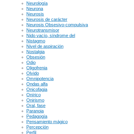
Neurología
Neurona
Neurosis
Neurosis de carácter
Neurosis Obsesivo-compulsiva
Neurotransmisor
Nido vacío, síndrome del
Nistagmo
Nivel de aspiración
Nostalgia
Obsesión
Odio
Oligofrenia
Olvido
Omnipotencia
Ondas alfa
Onicofagia
Onírico
Onirismo
Oral, fase
Paranoia
Pedagogía
Pensamiento mágico
Percepción
Perfil