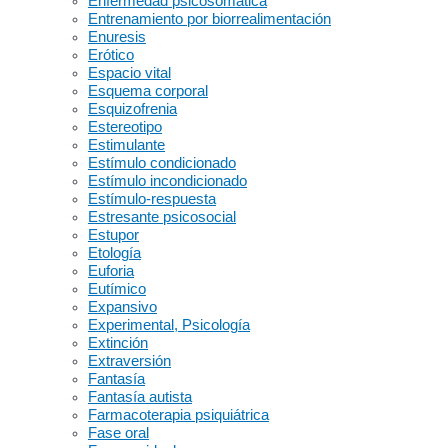
Enfermedad psicosomática
Entrenamiento por biorrealimentación
Enuresis
Erótico
Espacio vital
Esquema corporal
Esquizofrenia
Estereotipo
Estimulante
Estímulo condicionado
Estímulo incondicionado
Estímulo-respuesta
Estresante psicosocial
Estupor
Etología
Euforia
Eutímico
Expansivo
Experimental, Psicología
Extinción
Extraversión
Fantasía
Fantasía autista
Farmacoterapia psiquiátrica
Fase oral