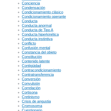
Conciencia
Condensación
Condicionamiento clásico
Condicionamiento operante
Conducta
Conducta anormal
Conducta de Tipo A
Conducta hiperkinética
Conducta instintiva
Conflicto
Confusión mental
Constancia del objeto
Constitución
Contenido latente
Contigüidad
Contracondicionamiento
Contratransferencia
Conversión
Convulsión
Correlación
Cortisona
Cretinismo
Crisis de angustia
Cromosoma
Cuestionario