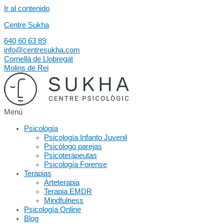
Ir al contenido
Centre Sukha
640 60 63 89
info@centresukha.com
Cornellá de Llobregat
Molins de Rei
Menú
Psicología
Psicología Infanto Juvenil
Psicólogo parejas
Psicoterapeutas
Psicología Forense
Terapias
Arteterapia
Terapia EMDR
Mindfulness
Psicología Online
Blog