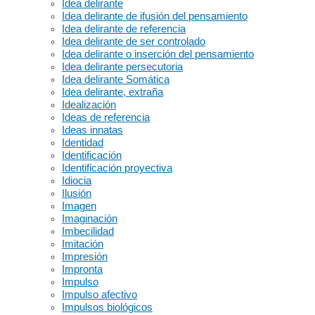
Idea delirante
Idea delirante de ifusión del pensamiento
Idea delirante de referencia
Idea delirante de ser controlado
Idea delirante o inserción del pensamiento
Idea delirante persecutoria
Idea delirante Somática
Idea delirante, extraña
Idealización
Ideas de referencia
Ideas innatas
Identidad
Identificación
Identificación proyectiva
Idiocia
Ilusión
Imagen
Imaginación
Imbecilidad
Imitación
Impresión
Impronta
Impulso
Impulso afectivo
Impulsos biológicos