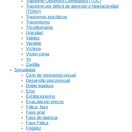
Trastorno Obsesivo Compulsivo [TOC]
Trastorno por déficit de atención e hiperactividad
(TDAH)
Trastornos psicóticos
Travestismo
Tricotilomanía
Unicidad
Validez
Variable
Víctima
Visión ciega
Yo
Zoofilia
Sexualidad
Ciclo de respuesta sexual
Desarrollo psicosexual
Doble ligadura
Eros
Exhibicionismo
Eyaculación precoz
Fálica, fase
Fase anal
Fase de latencia
Fase Fálica
Frigidez