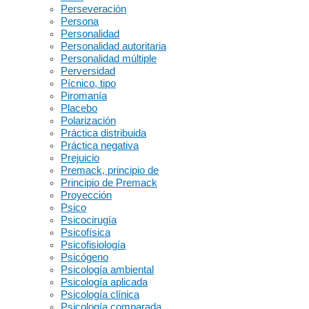
Perseveración
Persona
Personalidad
Personalidad autoritaria
Personalidad múltiple
Perversidad
Pícnico, tipo
Piromanía
Placebo
Polarización
Práctica distribuida
Práctica negativa
Prejuicio
Premack, principio de
Principio de Premack
Proyección
Psico
Psicocirugía
Psicofísica
Psicofisiología
Psicógeno
Psicología ambiental
Psicología aplicada
Psicología clínica
Psicología comparada