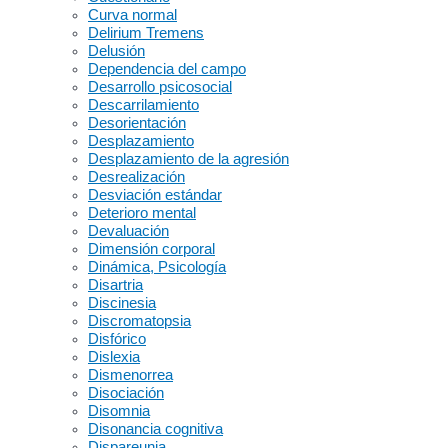
Curva normal
Delirium Tremens
Delusión
Dependencia del campo
Desarrollo psicosocial
Descarrilamiento
Desorientación
Desplazamiento
Desplazamiento de la agresión
Desrealización
Desviación estándar
Deterioro mental
Devaluación
Dimensión corporal
Dinámica, Psicología
Disartria
Discinesia
Discromatopsia
Disfórico
Dislexia
Dismenorrea
Disociación
Disomnia
Disonancia cognitiva
Dispareunia