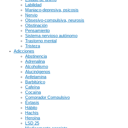
Labilidad
Maniaco-depresiva, psicosis
Nervio
Obsesivo-compulsiva, neurosis
Obstinación
Pensamiento
Sistema nervioso autónomo
Trastorno mental
Tristeza
Adicciones
Abstinencia
Adrenalina
Alcoholismo
Alucinógenos
Anfetamina
Barbitúrico
Cafeína
Cocaína
Comprador Compulsivo
Éxtasis
Hábito
Hachís
Heroína
LSD 25