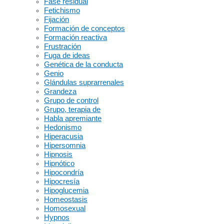
Fase residual
Fetichismo
Fijación
Formación de conceptos
Formación reactiva
Frustración
Fuga de ideas
Genética de la conducta
Genio
Glándulas suprarrenales
Grandeza
Grupo de control
Grupo, terapia de
Habla apremiante
Hedonismo
Hiperacusia
Hipersomnia
Hipnosis
Hipnótico
Hipocondría
Hipocresía
Hipoglucemia
Homeostasis
Homosexual
Hypnos