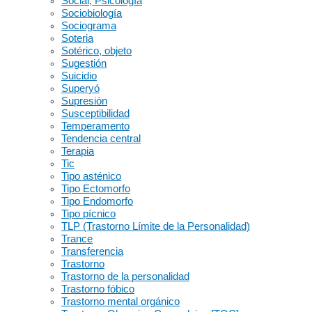
Social, Psicología
Sociobiología
Sociograma
Soteria
Sotérico, objeto
Sugestión
Suicidio
Superyó
Supresión
Susceptibilidad
Temperamento
Tendencia central
Terapia
Tic
Tipo asténico
Tipo Ectomorfo
Tipo Endomorfo
Tipo pícnico
TLP (Trastorno Límite de la Personalidad)
Trance
Transferencia
Trastorno
Trastorno de la personalidad
Trastorno fóbico
Trastorno mental orgánico