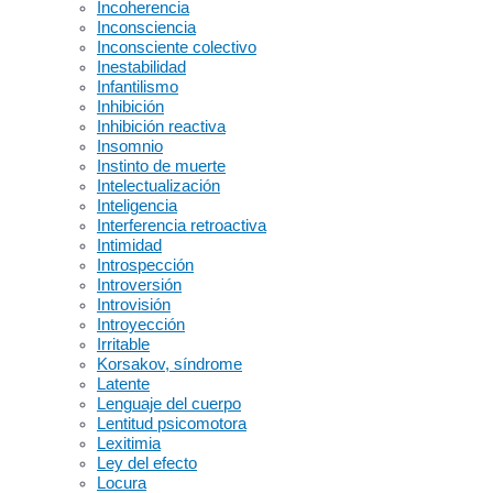
Incoherencia
Inconsciencia
Inconsciente colectivo
Inestabilidad
Infantilismo
Inhibición
Inhibición reactiva
Insomnio
Instinto de muerte
Intelectualización
Inteligencia
Interferencia retroactiva
Intimidad
Introspección
Introversión
Introvisión
Introyección
Irritable
Korsakov, síndrome
Latente
Lenguaje del cuerpo
Lentitud psicomotora
Lexitimia
Ley del efecto
Locura