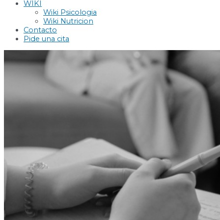
WIKI
Wiki Psicologia
Wiki Nutricion
Contacto
Pide una cita