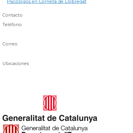
Psicólogos en Cornellà de Llobregat
Contacto
Teléfono
640 60 63 89
Correo
info@centresukha.com
Ubicaciones
Carrer de José Canalejas, 12, 08940 Cornellà de Llobregat,
Barcelona
Rambla de la Granja, 6-8, 08750 Molins de Rei, Barcelona