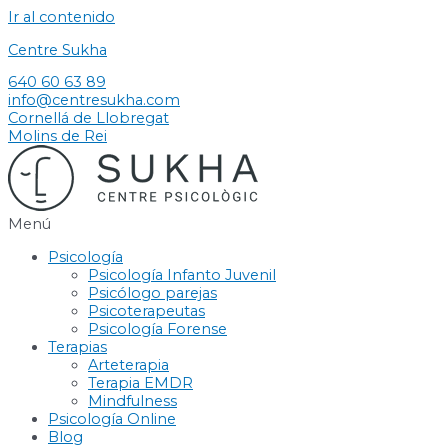
Ir al contenido
Centre Sukha
640 60 63 89
info@centresukha.com
Cornellá de Llobregat
Molins de Rei
Menú
Psicología
Psicología Infanto Juvenil
Psicólogo parejas
Psicoterapeutas
Psicología Forense
Terapias
Arteterapia
Terapia EMDR
Mindfulness
Psicología Online
Blog