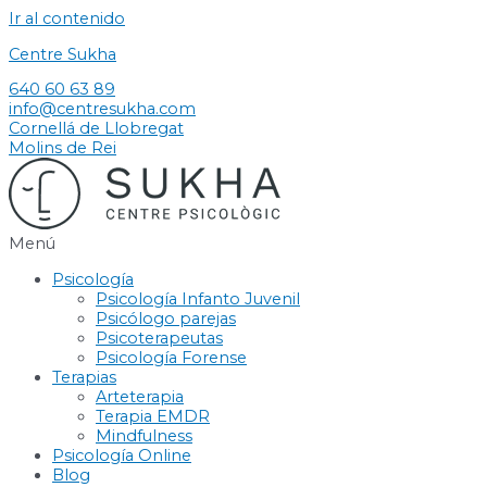
Ir al contenido
Centre Sukha
640 60 63 89
info@centresukha.com
Cornellá de Llobregat
Molins de Rei
Menú
Psicología
Psicología Infanto Juvenil
Psicólogo parejas
Psicoterapeutas
Psicología Forense
Terapias
Arteterapia
Terapia EMDR
Mindfulness
Psicología Online
Blog