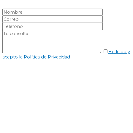
He leido y
acepto la Política de Privacidad
Los datos personales solicitados a través de este
formulario son los mínimos necesarios para tender
su solicitud y serán tratados por MARíA ESTHER
BOADA MARTOS domicilio en C/ JOSE CANALEJAS
12, CORNELLA DE LLOBREGAT (BARCELONA),
08940 de acuerdo a lo establecido en nuestra
POLÍTICA DE PRIVACIDAD con la finalidad de poder
atender cualquier consulta que realice desde este
formulario. Los datos recabados por este formulario
no se cederán a terceros salvo por obligación legal.