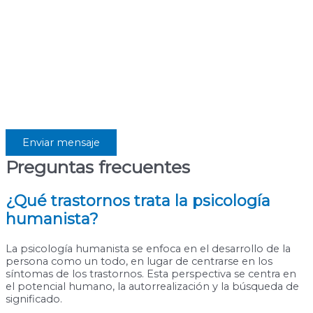
Le recordamos que usted tiene derecho al acceso,
rectificación, limitación de tratamiento, supresión,
portabilidad y oposición al tratamiento de sus datos
dirigiendo su petición a la dirección postal indicada o
al correo electrónico esther.bomar@gmail.com.
Igualmente puede dirigirse a nosotros para
cualquier aclaración adicional.
Preguntas frecuentes
¿Qué trastornos trata la psicología
humanista?
La psicología humanista se enfoca en el desarrollo de la
persona como un todo, en lugar de centrarse en los
síntomas de los trastornos. Esta perspectiva se centra en
el potencial humano, la autorrealización y la búsqueda de
significado.