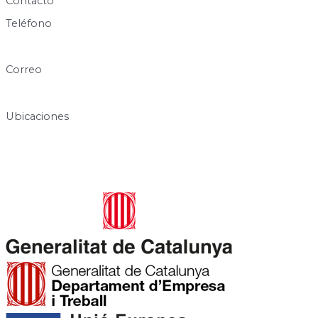
Contacto
Teléfono
640 60 63 89
Correo
info@centresukha.com
Ubicaciones
Carrer de José Canalejas, 12, 08940 Cornellà de Llobregat,
Barcelona
Rambla de la Granja, 6-8, 08750 Molins de Rei, Barcelona