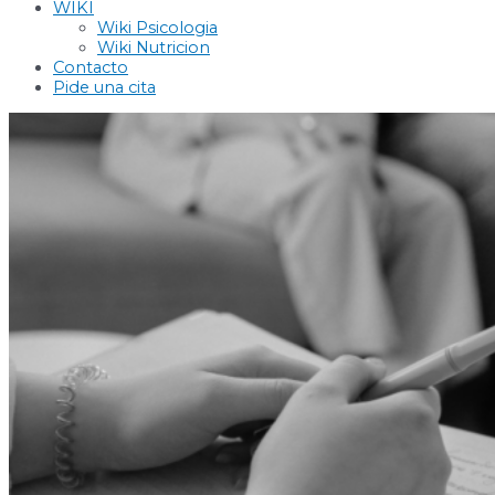
WIKI
Wiki Psicologia
Wiki Nutricion
Contacto
Pide una cita